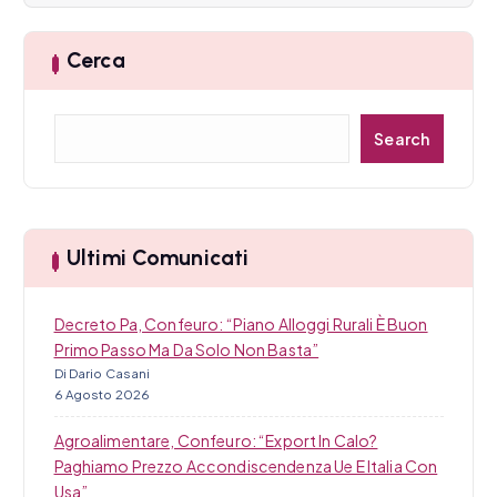
a
r
Cerca
t
C
Search
i
e
r
c
c
a
o
Ultimi Comunicati
l
i
Decreto Pa, Confeuro: “Piano Alloggi Rurali È Buon
Primo Passo Ma Da Solo Non Basta”
Di Dario Casani
6 Agosto 2026
Agroalimentare, Confeuro: “Export In Calo?
Paghiamo Prezzo Accondiscendenza Ue E Italia Con
Usa”