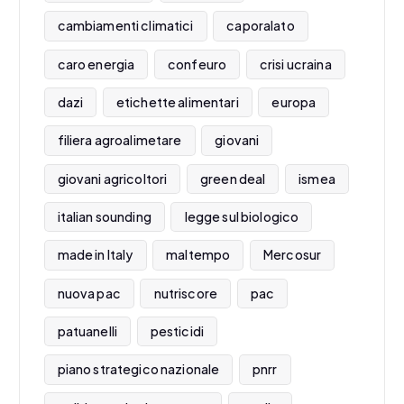
cambiamenti climatici
caporalato
caro energia
confeuro
crisi ucraina
dazi
etichette alimentari
europa
filiera agroalimetare
giovani
giovani agricoltori
green deal
ismea
italian sounding
legge sul biologico
made in Italy
maltempo
Mercosur
nuova pac
nutriscore
pac
patuanelli
pesticidi
piano strategico nazionale
pnrr