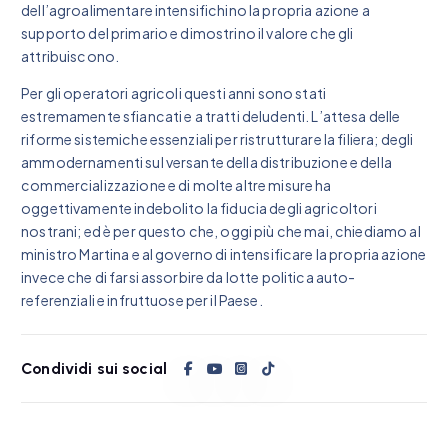
dell’agroalimentare intensifichino la propria azione a
supporto del primario e dimostrino il valore che gli
attribuiscono.
Per gli operatori agricoli questi anni sono stati
estremamente sfiancati e a tratti deludenti. L’attesa delle
riforme sistemiche essenziali per ristrutturare la filiera; degli
ammodernamenti sul versante della distribuzione e della
commercializzazione e di molte altre misure ha
oggettivamente indebolito la fiducia degli agricoltori
nostrani; ed è per questo che, oggi più che mai, chiediamo al
ministro Martina e al governo di intensificare la propria azione
invece che di farsi assorbire da lotte politica auto-
referenziali e infruttuose per il Paese.
Condividi sui social