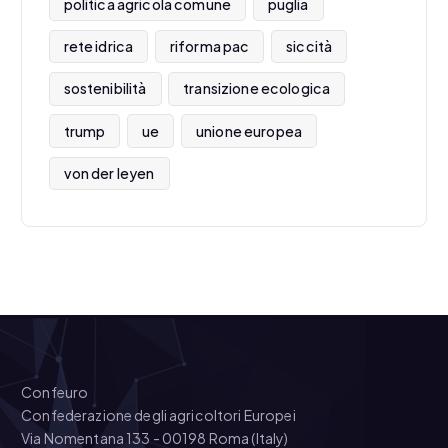
politica agricola comune
puglia
rete idrica
riforma pac
siccità
sostenibilità
transizione ecologica
trump
ue
unione europea
von der leyen
Confeuro
Confederazione degli agricoltori Europei
Via Nomentana 133 - 00198 Roma (Italy)