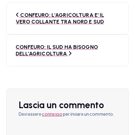
N
CONFEURO: L'AGRICOLTURA E' IL
a
VERO COLLANTE TRA NORD E SUD
v
i
CONFEURO: IL SUD HA BISOGNO
DELL'AGRICOLTURA
g
a
z
i
o
Lascia un commento
n
Devi essere
connesso
per inviare un commento.
e