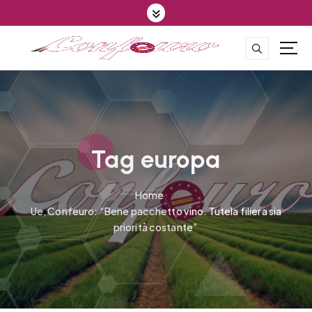
S
k
i
p
CONFEDERAZIONE DEGLI AGRICOLTORI EUROPEI E DEL MONDO
t
o
c
o
n
t
Tag europa
e
n
Home
t
Ue, Confeuro: “Bene pacchetto vino. Tutela filiera sia
priorità costante”