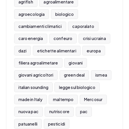
agrifish
agroalimentare
agroecologia
biologico
cambiamenti climatici
caporalato
caro energia
confeuro
crisi ucraina
dazi
etichette alimentari
europa
filiera agroalimetare
giovani
giovani agricoltori
green deal
ismea
italian sounding
legge sul biologico
made in Italy
maltempo
Mercosur
nuova pac
nutriscore
pac
patuanelli
pesticidi