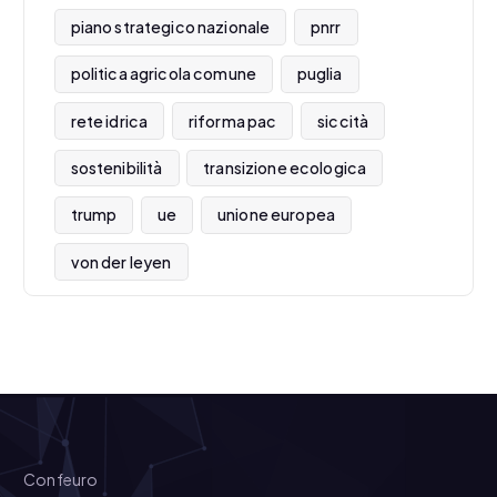
piano strategico nazionale
pnrr
politica agricola comune
puglia
rete idrica
riforma pac
siccità
sostenibilità
transizione ecologica
trump
ue
unione europea
von der leyen
Confeuro