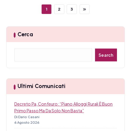
1
2
3
Cerca
C
Search
e
r
c
a
Ultimi Comunicati
Decreto Pa, Confeuro: “Piano Alloggi Rurali È Buon
Primo Passo Ma Da Solo Non Basta”
Di Dario Casani
6 Agosto 2026