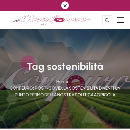
S
k
i
p
CONFEDERAZIONE DEGLI AGRICOLTORI EUROPEI E DEL MONDO
t
o
c
o
n
t
Tag sostenibilità
e
n
Home
t
CONFEURO: POST-COVID, LA SOSTENIBILITÀ DIVENTI UN
PUNTO FERMO DELLA NOSTRA POLITICA AGRICOLA