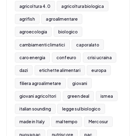
agricoltura 4.0
agricoltura biologica
agrifish
agroalimentare
agroecologia
biologico
cambiamenti climatici
caporalato
caro energia
confeuro
crisi ucraina
dazi
etichette alimentari
europa
filiera agroalimetare
giovani
giovani agricoltori
green deal
ismea
italian sounding
legge sul biologico
made in Italy
maltempo
Mercosur
nuova pac
nutriscore
pac