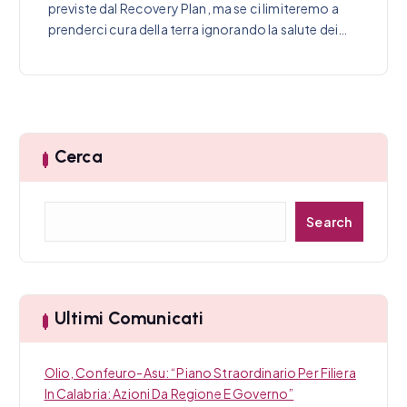
previste dal Recovery Plan, ma se ci limiteremo a
prenderci cura della terra ignorando la salute dei…
Cerca
C
Search
e
r
c
a
Ultimi Comunicati
Olio, Confeuro-Asu: “Piano Straordinario Per Filiera
In Calabria: Azioni Da Regione E Governo”