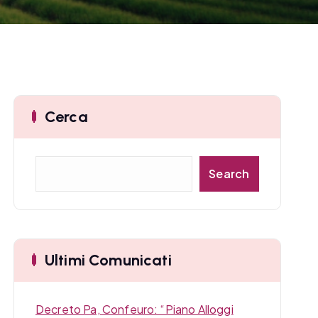
Cerca
C
Search
e
r
c
a
Ultimi Comunicati
Decreto Pa, Confeuro: “Piano Alloggi