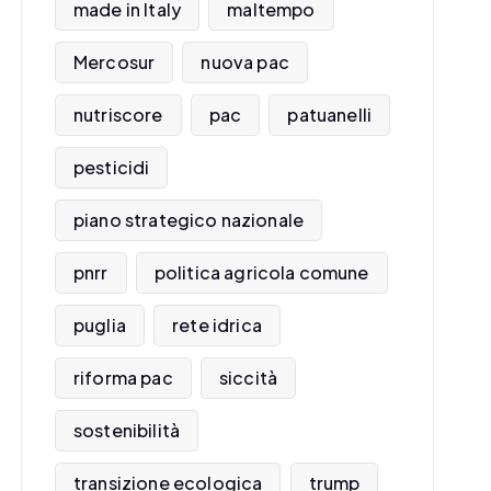
made in Italy
maltempo
Mercosur
nuova pac
nutriscore
pac
patuanelli
pesticidi
piano strategico nazionale
pnrr
politica agricola comune
puglia
rete idrica
riforma pac
siccità
sostenibilità
transizione ecologica
trump