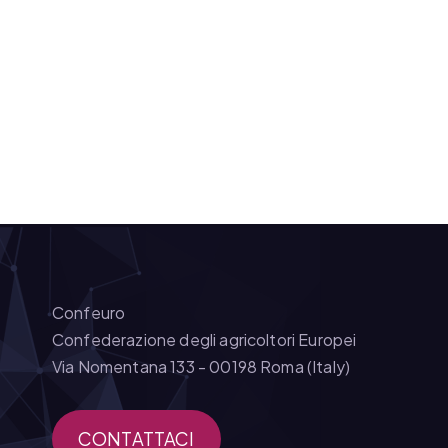
Confeuro
Confederazione degli agricoltori Europei
Via Nomentana 133 - 00198 Roma (Italy)
CONTATTACI