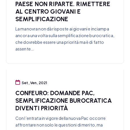
PAESE NON RIPARTE. RIMETTERE
AL CENTRO GIOVANI E
SEMPLIFICAZIONE
La manovra non dà risposte ai giovani e inciampa
ancora una volta sulla semplificazione burocratica,
che dovrebbe essere una priorità ma è di fatto
assente…
Set, Ven, 2021
CONFEURO: DOMANDE PAC,
SEMPLIFICAZIONE BUROCRATICA
DIVENTI PRIORITÀ
Con l’entrata in vigore della nuova Pac occorre
affrontare non solo le questioni di merito, ma