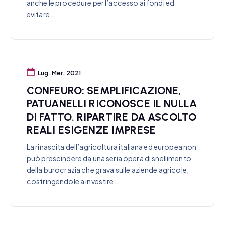
anche le procedure per l’accesso ai fondi ed
evitare…
Lug, Mer, 2021
CONFEURO: SEMPLIFICAZIONE,
PATUANELLI RICONOSCE IL NULLA
DI FATTO. RIPARTIRE DA ASCOLTO
REALI ESIGENZE IMPRESE
La rinascita dell’agricoltura italiana ed europea non
può prescindere da una seria opera di snellimento
della burocrazia che grava sulle aziende agricole,
costringendole a investire…