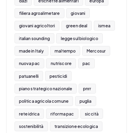
dazi
etichette alimentari
europa
filiera agroalimetare
giovani
giovani agricoltori
green deal
ismea
italian sounding
legge sul biologico
made in Italy
maltempo
Mercosur
nuova pac
nutriscore
pac
patuanelli
pesticidi
piano strategico nazionale
pnrr
politica agricola comune
puglia
rete idrica
riforma pac
siccità
sostenibilità
transizione ecologica