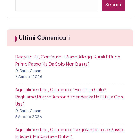
C
Search
e
r
c
a
Ultimi Comunicati
Decreto Pa, Confeuro: “Piano Alloggi Rurali È Buon
Primo Passo Ma Da Solo Non Basta”
Di Dario Casani
6 Agosto 2026
Agroalimentare, Confeuro: “Export In Calo?
Paghiamo Prezzo Accondiscendenza Ue E Italia Con
Usa”
Di Dario Casani
5 Agosto 2026
Agroalimentare, Confeuro: “Regolamento Ue Passo
In Avanti Ma Restano Dubbi”