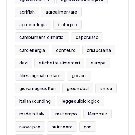
agrifish
agroalimentare
agroecologia
biologico
cambiamenti climatici
caporalato
caro energia
confeuro
crisi ucraina
dazi
etichette alimentari
europa
filiera agroalimetare
giovani
giovani agricoltori
green deal
ismea
italian sounding
legge sul biologico
made in Italy
maltempo
Mercosur
nuova pac
nutriscore
pac