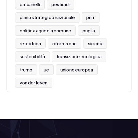
patuanelli
pesticidi
piano strategico nazionale
pnrr
politica agricola comune
puglia
rete idrica
riforma pac
siccità
sostenibilità
transizione ecologica
trump
ue
unione europea
von der leyen