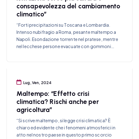
consapevolezza del cambiamento
climatico”
“Forti precipitazioni su Toscana e Lombardia.
Intenso nubifragio a Roma, pesante maltempo a
Napoli. Esondazione torrente nel pratese, mentre
nel lecchese persone evacuate con gommoni…
Lug, Ven, 2024
Maltempo: “Effetto crisi
climatica? Rischi anche per
agricoltura”
“Si scrive maltempo, si legge crisi climatica? È
chiaro ed evidente che i fenomeni atmosferici in
atto nel nostro paese in questo primo scorcio