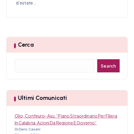
d’estate…
Cerca
C
Search
e
r
c
a
Ultimi Comunicati
Olio, Confeuro-Asu: “Piano Straordinario Per Filiera
In Calabria: Azioni Da Regione E Governo”
Di Dario Casani