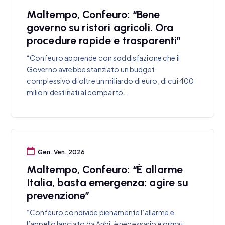
Maltempo, Confeuro: “Bene
governo su ristori agricoli. Ora
procedure rapide e trasparenti”
“Confeuro apprende con soddisfazione che il
Governo avrebbe stanziato un budget
complessivo di oltre un miliardo di euro, di cui 400
milioni destinati al comparto…
Gen, Ven, 2026
Maltempo, Confeuro: “È allarme
Italia, basta emergenza: agire su
prevenzione”
“Confeuro condivide pienamente l’allarme e
l’appello lanciato da Anbi: è necessario e ormai