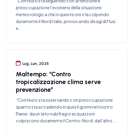
“Confeuro sta seguendo con attenzione e
preoccupazione l’evolversi della situazione
meteorologica che in queste ore sta colpendo
duramente il Nord Italia, provocando disagi diffusi
e…
Lug, Lun, 2025
Maltempo: “Contro
tropicalizzazione clima serve
prevenzione”
“Confeuro sta osservando con preoccupazione
quanto sta accadendo in questi giorni nel nostro
Paese: da un lato nubifragi e acquazzoni
colpiscono duramente il Centro-Nord, dall’altro…