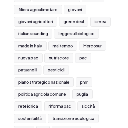
filiera agroalimetare
giovani
giovani agricoltori
green deal
ismea
italian sounding
legge sul biologico
made in Italy
maltempo
Mercosur
nuova pac
nutriscore
pac
patuanelli
pesticidi
piano strategico nazionale
pnrr
politica agricola comune
puglia
rete idrica
riforma pac
siccità
sostenibilità
transizione ecologica