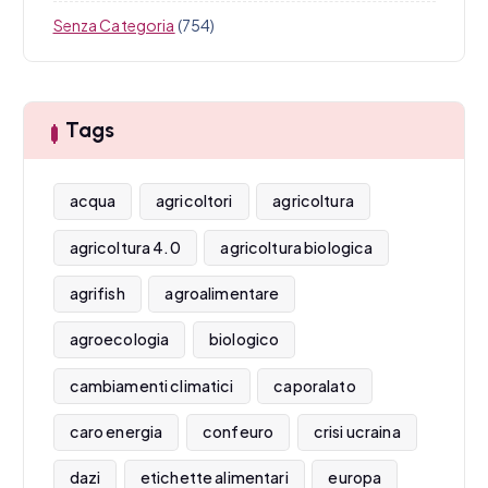
Senza Categoria
(754)
Tags
acqua
agricoltori
agricoltura
agricoltura 4.0
agricoltura biologica
agrifish
agroalimentare
agroecologia
biologico
cambiamenti climatici
caporalato
caro energia
confeuro
crisi ucraina
dazi
etichette alimentari
europa