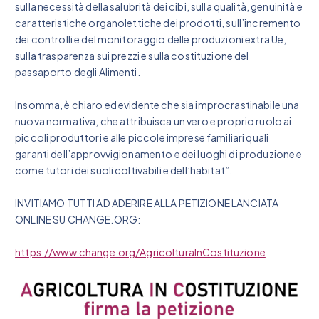
sulla necessità della salubrità dei cibi, sulla qualità, genuinità e
caratteristiche organolettiche dei prodotti, sull’incremento
dei controlli e del monitoraggio delle produzioni extra Ue,
sulla trasparenza sui prezzi e sulla costituzione del
passaporto degli Alimenti.
Insomma, è chiaro ed evidente che sia improcrastinabile una
nuova normativa, che attribuisca un vero e proprio ruolo ai
piccoli produttori e alle piccole imprese familiari quali
garanti dell’approvvigionamento e dei luoghi di produzione e
come tutori dei suoli coltivabili e dell’habitat”.
INVITIAMO TUTTI AD ADERIRE ALLA PETIZIONE LANCIATA
ONLINE SU CHANGE.ORG:
https://www.change.org/AgricolturaInCostituzione