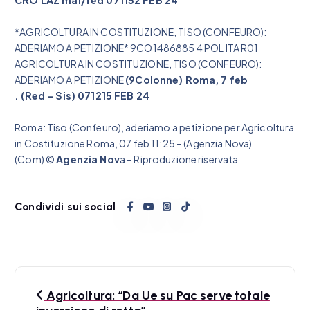
*AGRICOLTURA IN COSTITUZIONE, TISO (CONFEURO):
ADERIAMO A PETIZIONE* 9CO1486885 4 POL ITA R01
AGRICOLTURA IN COSTITUZIONE, TISO (CONFEURO):
ADERIAMO A PETIZIONE
(9Colonne) Roma, 7 feb
. (Red – Sis) 071215 FEB 24
Roma: Tiso (Confeuro), aderiamo a petizione per Agricoltura
in Costituzione Roma, 07 feb 11:25 – (Agenzia Nova)
(Com) ©
Agenzia Nov
a – Riproduzione riservata
Condividi sui social
N
Agricoltura: “Da Ue su Pac serve totale
a