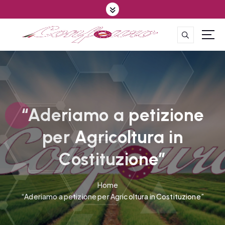
S
k
i
p
CONFEDERAZIONE DEGLI AGRICOLTORI EUROPEI E DEL MONDO
t
o
c
o
n
t
“Aderiamo a petizione
e
per Agricoltura in
n
t
Costituzione”
Home
“Aderiamo a petizione per Agricoltura in Costituzione”