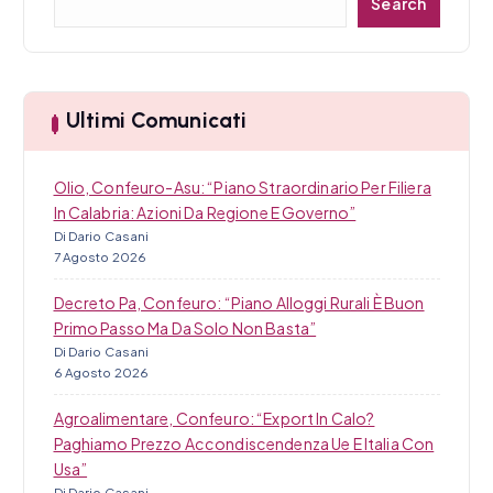
Search
e
t
r
i
c
a
c
Ultimi Comunicati
o
Olio, Confeuro-Asu: “Piano Straordinario Per Filiera
l
In Calabria: Azioni Da Regione E Governo”
Di Dario Casani
i
7 Agosto 2026
Decreto Pa, Confeuro: “Piano Alloggi Rurali È Buon
Primo Passo Ma Da Solo Non Basta”
Di Dario Casani
6 Agosto 2026
Agroalimentare, Confeuro: “Export In Calo?
Paghiamo Prezzo Accondiscendenza Ue E Italia Con
Usa”
Di Dario Casani