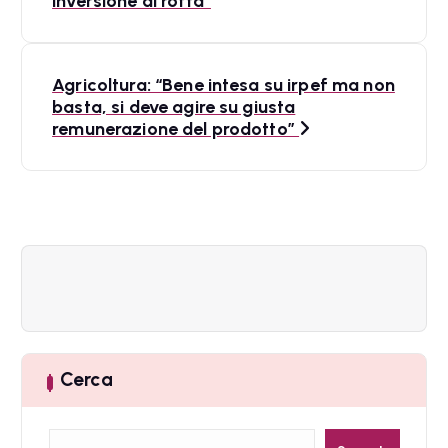
inversione di rotta”
v
i
Agricoltura: “Bene intesa su irpef ma non
basta, si deve agire su giusta
g
remunerazione del prodotto”
a
z
i
o
n
e
Cerca
a
r
C