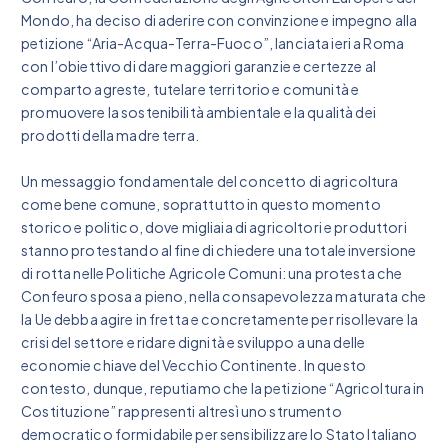
Mondo, ha deciso di aderire con convinzione e impegno alla
petizione “Aria-Acqua-Terra-Fuoco”, lanciata ieri a Roma
con l’obiettivo di dare maggiori garanzie e certezze al
comparto agreste, tutelare territorio e comunità e
promuovere la sostenibilità ambientale e la qualità dei
prodotti della madre terra.
Un messaggio fondamentale del concetto di agricoltura
come bene comune, soprattutto in questo momento
storico e politico, dove migliaia di agricoltori e produttori
stanno protestando al fine di chiedere una totale inversione
di rotta nelle Politiche Agricole Comuni: una protesta che
Confeuro sposa a pieno, nella consapevolezza maturata che
la Ue debba agire in fretta e concretamente per risollevare la
crisi del settore e ridare dignità e sviluppo a una delle
economie chiave del Vecchio Continente. In questo
contesto, dunque, reputiamo che la petizione “Agricoltura in
Costituzione” rappresenti altresì uno strumento
democratico formidabile per sensibilizzare lo Stato Italiano