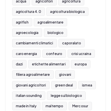
acqua
agricoltori
agricoltura
agricoltura 4.0
agricoltura biologica
agrifish
agroalimentare
agroecologia
biologico
cambiamenti climatici
caporalato
caro energia
confeuro
crisi ucraina
dazi
etichette alimentari
europa
filiera agroalimetare
giovani
giovani agricoltori
green deal
ismea
italian sounding
legge sul biologico
made in Italy
maltempo
Mercosur