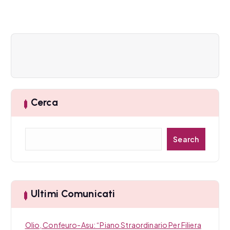
i
o
n
e
a
Cerca
r
C
t
Search
e
i
r
c
c
a
Ultimi Comunicati
o
l
Olio, Confeuro-Asu: “Piano Straordinario Per Filiera