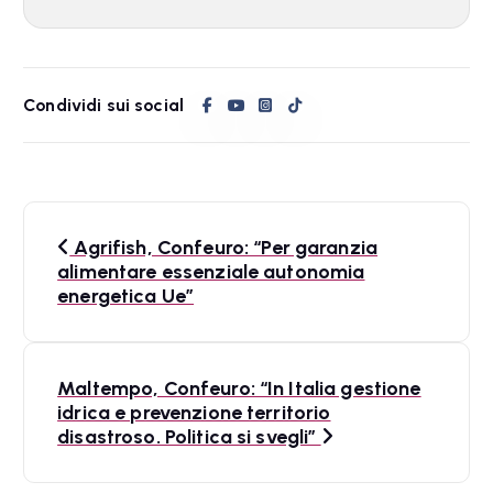
Condividi sui social
N
Agrifish, Confeuro: “Per garanzia
a
alimentare essenziale autonomia
energetica Ue”
v
i
Maltempo, Confeuro: “In Italia gestione
g
idrica e prevenzione territorio
a
disastroso. Politica si svegli”
z