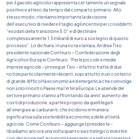
per il gasolio agricolo rappresenta certamente un segnale
positivo e atteso da tempo dal comparto primario. Allo
stesso modo, riteniamo importante la decisione
dell’esecutivo di rivedere il taglio agli incentivi per i cosiddetti
“esodati della transizione 5.0” e di destinare
complessivamente 1,5 miliardi di euro a sostegno di questo
processo”. Lo dichiara, in una nota stampa, Andrea Tiso
presidente nazionale Confeuro – Confederazione degli
Agricoltori Europei Confeuro. “Per le piccole e medie
imprese agricole – prosegue Tiso – infatti si tratta di due
notizie particolarmente rilevanti, soprattutto in un contesto
di grande difficoltà economica ed energetica che coinvolge
non solo il nostro Paese ma l’intera Europa. Le aziende del
settore primario stanno affrontando da anni l’aumento dei
costi di produzione, a partire proprio da quelli legati
all’energia e ai carburanti, che incidono in maniera
significativa sulla sostenibilità economica delle attività
agricole. Come Confeuro – aggiunge il presidente –
ribadiamo ancora una volta quanto sia strategico investire
con decisione nell’autonomia energetica e nella progressiva