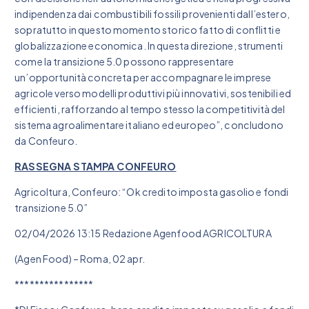
indipendenza dai combustibili fossili provenienti dall’estero,
sopratutto in questo momento storico fatto di conflitti e
globalizzazione economica. In questa direzione, strumenti
come la transizione 5.0 possono rappresentare
un’opportunità concreta per accompagnare le imprese
agricole verso modelli produttivi più innovativi, sostenibili ed
efficienti, rafforzando al tempo stesso la competitività del
sistema agroalimentare italiano ed europeo”, concludono
da Confeuro.
RASSEGNA STAMPA CONFEURO
Agricoltura, Confeuro: “Ok credito imposta gasolio e fondi
transizione 5.0”
02/04/2026 13:15 Redazione Agenfood AGRICOLTURA
(Agen Food) – Roma, 02 apr.
****************