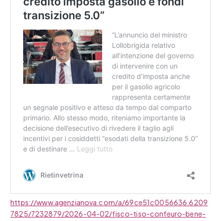
https://www.agenzianova.com/a/69ce51c0056636.6209
7825/7232879/2026-04-02/fisco-tiso-confeuro-bene-