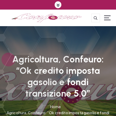
S
k
i
p
CONFEDERAZIONE DEGLI AGRICOLTORI EUROPEI E DEL MONDO
t
o
c
o
n
t
Agricoltura, Confeuro:
e
“Ok credito imposta
n
t
gasolio e fondi
transizione 5.0”
Home
Agricoltura, Confeuro: “Ok credito imposta gasolio e fondi