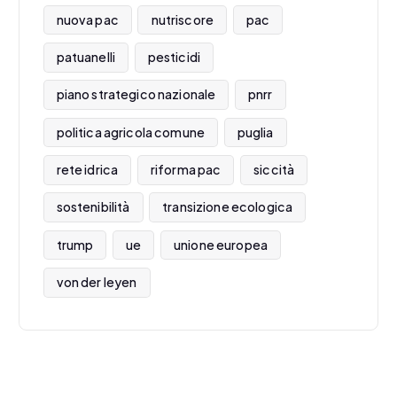
nuova pac
nutriscore
pac
patuanelli
pesticidi
piano strategico nazionale
pnrr
politica agricola comune
puglia
rete idrica
riforma pac
siccità
sostenibilità
transizione ecologica
trump
ue
unione europea
von der leyen