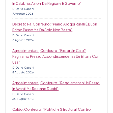
In Calabria: Azioni Da Regione E Governo”
i
Di Dario Casani
7 Agosto 2026
Decreto Pa, Confeuro: “Piano Alloggi Rurali È Buon
Primo Passo Ma Da Solo Non Basta”
Di Dario Casani
6 Agosto 2026
Agroalimentare, Confeuro: “Export In Calo?
Paghiamo Prezzo Accondiscendenza Ue E Italia Con
Usa”
Di Dario Casani
5 Agosto 2026
Agroalimentare, Confeuro: “Regolamento Ue Passo
In Avanti Ma Restano Dubbi”
Di Dario Casani
30 Luglio 2026
Caldo, Confeuro: “Politiche Strutturali Contro