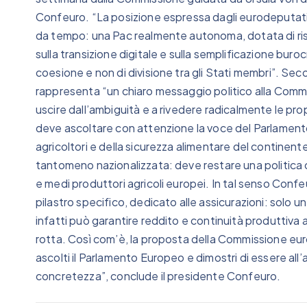
Confeuro. “La posizione espressa dagli eurodeputati 
da tempo: una Pac realmente autonoma, dotata di ris
sulla transizione digitale e sulla semplificazione bur
coesione e non di divisione tra gli Stati membri”. S
rappresenta “un chiaro messaggio politico alla Commi
uscire dall’ambiguità e a rivedere radicalmente le p
deve ascoltare con attenzione la voce del Parlamento, 
agricoltori e della sicurezza alimentare del continen
tantomeno nazionalizzata: deve restare una politica co
e medi produttori agricoli europei. In tal senso Conf
pilastro specifico, dedicato alle assicurazioni: solo u
infatti può garantire reddito e continuità produttiva a
rotta. Così com’è, la proposta della Commissione eu
ascolti il Parlamento Europeo e dimostri di essere all
concretezza”, conclude il presidente Confeuro.