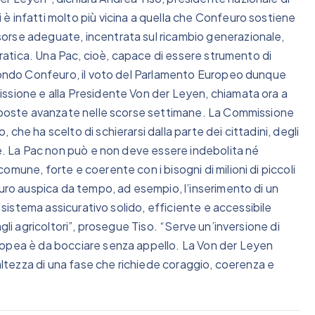
è infatti molto più vicina a quella che Confeuro sostiene
orse adeguate, incentrata sul ricambio generazionale,
ocratica. Una Pac, cioè, capace di essere strumento di
econdo Confeuro, il voto del Parlamento Europeo dunque
ssione e alla Presidente Von der Leyen, chiamata ora a
roposte avanzate nelle scorse settimane. La Commissione
che ha scelto di schierarsi dalla parte dei cittadini, degli
te. La Pac non può e non deve essere indebolita né
mune, forte e coerente con i bisogni di milioni di piccoli
euro auspica da tempo, ad esempio, l’inserimento di un
n sistema assicurativo solido, efficiente e accessibile
gli agricoltori”, prosegue Tiso. “Serve un’inversione di
ropea è da bocciare senza appello. La Von der Leyen
’altezza di una fase che richiede coraggio, coerenza e