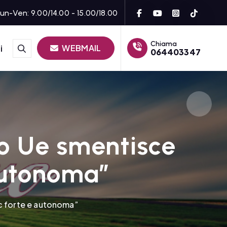
un-Ven: 9.00/14.00 - 15.00/18.00
Chiama
WEBMAIL
i
064403347
to Ue smentisce
autonoma”
c forte e autonoma”