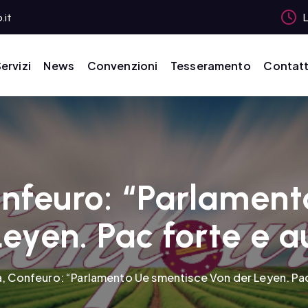
.it
L
ervizi
News
Convenzioni
Tesseramento
Contatt
onfeuro: “Parlamen
Leyen. Pac forte e 
a, Confeuro: “Parlamento Ue smentisce Von der Leyen. Pa