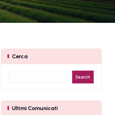
Cerca
C
Search
e
r
c
a
Ultimi Comunicati