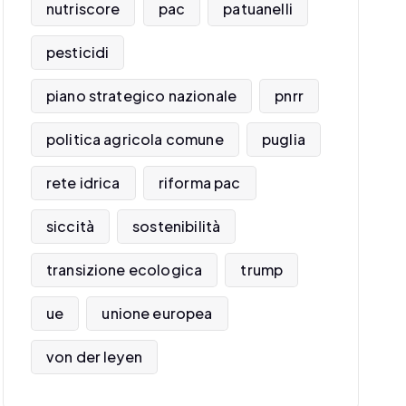
nutriscore
pac
patuanelli
pesticidi
piano strategico nazionale
pnrr
politica agricola comune
puglia
rete idrica
riforma pac
siccità
sostenibilità
transizione ecologica
trump
ue
unione europea
von der leyen