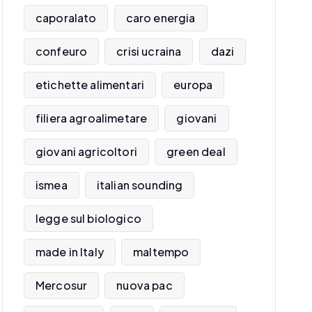
caporalato
caro energia
confeuro
crisi ucraina
dazi
etichette alimentari
europa
filiera agroalimetare
giovani
giovani agricoltori
green deal
ismea
italian sounding
legge sul biologico
made in Italy
maltempo
Mercosur
nuova pac