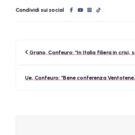
Condividi sui social
N
Grano, Confeuro: “In Italia filiera in cris
a
v
Ue, Confeuro: “Bene conferenza Ventotene.
i
g
a
z