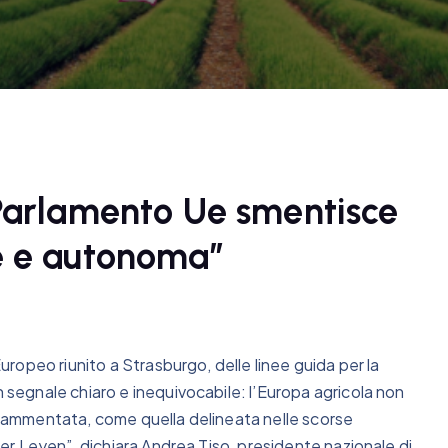
“Parlamento Ue smentisce
e e autonoma”
opeo riunito a Strasburgo, delle linee guida per la
egnale chiaro e inequivocabile: l’Europa agricola non
ammentata, come quella delineata nelle scorse
r Leyen”, dichiara Andrea Tiso, presidente nazionale di