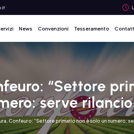
.it
L
ervizi
News
Convenzioni
Tesseramento
Contatt
nfeuro: “Settore pri
ero: serve rilancio
ura, Confeuro: “Settore primario non è solo un numero: ser