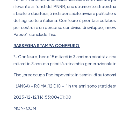
rilevante ai fondi del PNRR, uno strumento straordinar
stabile e duratura, è indispensabile avviare politiche st
dell’agricoltura italiana. Confeuro è pronta a collabor
per costruire un percorso condiviso di sviluppo, innovaz
Paese”, conclude Tiso.
RASSEGNA STAMPA CONFEURO
*- Confeuro, bene 15 miliardi in 3 anni ma priorità a 
miliardi in 3 anni ma priorità a ricambio generazionale i
Tiso, preoccupa Pac impoverita in termini di autonomi
(ANSA) – ROMA, 12 DIC – “In tre anni sono stati dest
2025-12-12T16:53:00+01:00
MON-COM