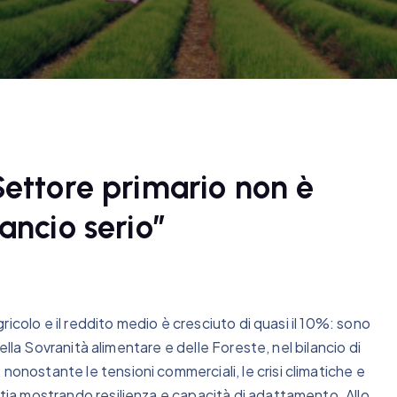
Settore primario non è
ancio serio”
agricolo e il reddito medio è cresciuto di quasi il 10%: sono
 della Sovranità alimentare e delle Foreste, nel bilancio di
nonostante le tensioni commerciali, le crisi climatiche e
stia mostrando resilienza e capacità di adattamento. Allo