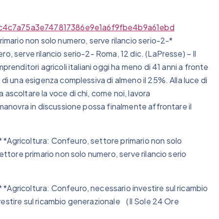
27c4c7a75a3e747817386e9e1a6f9fbe4b9a61ebd
rimario non solo numero, serve rilancio serio-2-*
o, serve rilancio serio-2- Roma, 12 dic. (LaPresse) – Il
prenditori agricoli italiani oggi ha meno di 41 anni a fronte
 di una esigenza complessiva di almeno il 25%. Alla luce di
ascoltare la voce di chi, come noi, lavora
 manovra in discussione possa finalmente affrontare il
*Agricoltura: Confeuro, settore primario non solo
ettore primario non solo numero, serve rilancio serio
*Agricoltura: Confeuro, necessario investire sul ricambio
estire sul ricambio generazionale (Il Sole 24 Ore