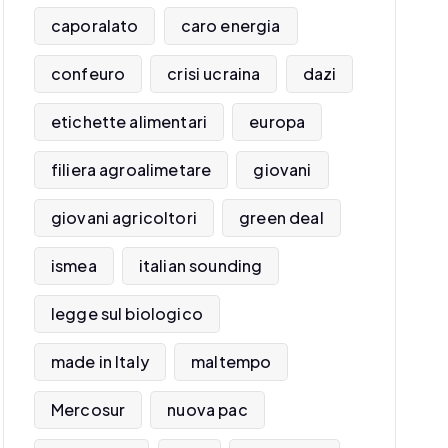
caporalato
caro energia
confeuro
crisi ucraina
dazi
etichette alimentari
europa
filiera agroalimetare
giovani
giovani agricoltori
green deal
ismea
italian sounding
legge sul biologico
made in Italy
maltempo
Mercosur
nuova pac