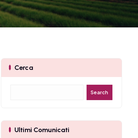
Cerca
C
Search
e
r
c
a
Ultimi Comunicati