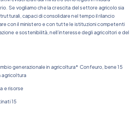
io. Se vogliamo che la crescita del settore agricolo sia
rutturali, capaci di consolidare nel tempo il rilancio
are con il ministero e con tutte le istituzioni competenti
ione e sostenibilità, nell’interesse degli agricoltori e del
ricambio generazionale in agricoltura* Confeuro, bene 15
n agricoltura
a e risorse
inati 15