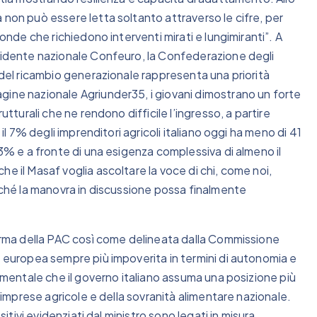
 non può essere letta soltanto attraverso le cifre, per
fonde che richiedono interventi mirati e lungimiranti”. A
esidente nazionale Confeuro, la Confederazione degli
 del ricambio generazionale rappresenta una priorità
gine nazionale Agriunder35, i giovani dimostrano un forte
utturali che ne rendono difficile l’ingresso, a partire
 il 7% degli imprenditori agricoli italiano oggi ha meno di 41
13% e a fronte di una esigenza complessiva di almeno il
e il Masaf voglia ascoltare la voce di chi, come noi,
inché la manovra in discussione possa finalmente
forma della PAC così come delineata dalla Commissione
a europea sempre più impoverita in termini di autonomia e
damentale che il governo italiano assuma una posizione più
e imprese agricole e della sovranità alimentare nazionale.
sitivi evidenziati dal ministro sono legati in misura