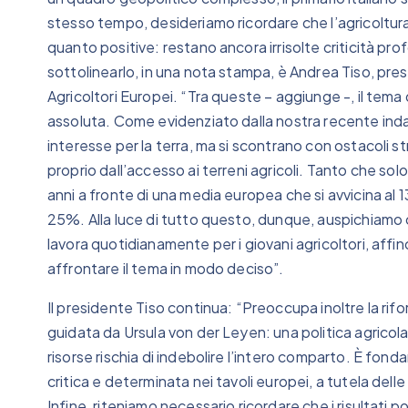
stesso tempo, desideriamo ricordare che l’agricoltura
quanto positive: restano ancora irrisolte criticità pro
sottolinearlo, in una nota stampa, è Andrea Tiso, pr
Agricoltori Europei. “Tra queste – aggiunge -, il tema
assoluta. Come evidenziato dalla nostra recente inda
interesse per la terra, ma si scontrano con ostacoli str
proprio dall’accesso ai terreni agricoli. Tanto che solo
anni a fronte di una media europea che si avvicina al 
25%. Alla luce di tutto questo, dunque, auspichiamo ch
lavora quotidianamente per i giovani agricoltori, aff
affrontare il tema in modo deciso”.
Il presidente Tiso continua: “Preoccupa inoltre la ri
guidata da Ursula von der Leyen: una politica agricol
risorse rischia di indebolire l’intero comparto. È fon
critica e determinata nei tavoli europei, a tutela dell
Infine, riteniamo necessario ricordare che i risultati po