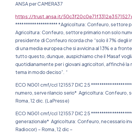
ANSA per CAMERA37
https://trust.ansa.it/50c3f20c0e71f3312e35715
******************** *Agricoltura: Confeuro, settore p
Agricoltura: Confeuro, settore primario non solo numer
presidente di Confeuro ricorda che “solo il 7% degli im
di una media europea che si avvicina al 13% e a fronte
tutto questo, dunque, auspichiamo che il Masaf voglia 
quotidianamente per i giovani agricoltori, affinché la
tema in modo deciso”. “
ECO NG01 cmf/ccl 121557 DIC 25 ******************** 
numero, serve rilancio serio* Agricoltura: Confeuro, s
Roma, 12 dic. (LaPresse)
ECO NG01 cmf/ccl 121557 DIC 25 ******************** 
generazionale* Agricoltura: Confeuro, necessario inv
Radiocor) – Roma, 12 dic –