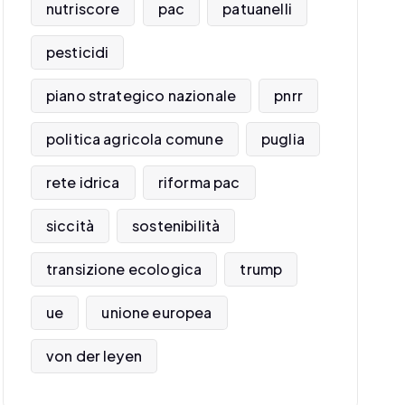
nutriscore
pac
patuanelli
pesticidi
piano strategico nazionale
pnrr
politica agricola comune
puglia
rete idrica
riforma pac
siccità
sostenibilità
transizione ecologica
trump
ue
unione europea
von der leyen