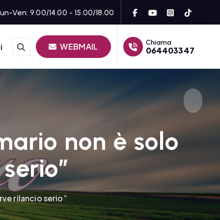
un-Ven: 9.00/14.00 - 15.00/18.00
Chiama
WEBMAIL
i
064403347
mario non è solo
 serio”
ve rilancio serio”