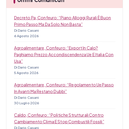
Ultimi Comunicati
o
Decreto Pa, Confeuro: “Piano Alloggi Rurali È Buon
l
Primo Passo Ma Da Solo Non Basta”
Di Dario Casani
i
6 Agosto 2026
Agroalimentare, Confeuro: “Export In Calo?
Paghiamo Prezzo Accondiscendenza Ue E Italia Con
Usa”
Di Dario Casani
5 Agosto 2026
Agroalimentare, Confeuro: “Regolamento Ue Passo
In Avanti Ma Restano Dubbi”
Di Dario Casani
30 Luglio 2026
Caldo, Confeuro: “Politiche Strutturali Contro
Cambiamento Clima E Stop Combustili Fossili”
Di Dario Casani