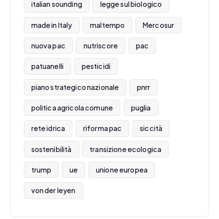
italian sounding
legge sul biologico
made in Italy
maltempo
Mercosur
nuova pac
nutriscore
pac
patuanelli
pesticidi
piano strategico nazionale
pnrr
politica agricola comune
puglia
rete idrica
riforma pac
siccità
sostenibilità
transizione ecologica
trump
ue
unione europea
von der leyen