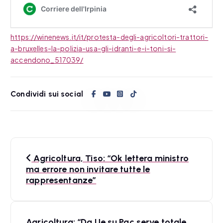
https://winenews.it/it/protesta-degli-agricoltori-trattori-
a-bruxelles-la-polizia-usa-gli-idranti-e-i-toni-si-
accendono_517039/
Condividi sui social
N
Agricoltura, Tiso: “Ok lettera ministro
a
ma errore non invitare tutte le
rappresentanze”
v
i
Agricoltura: “Da Ue su Pac serve totale