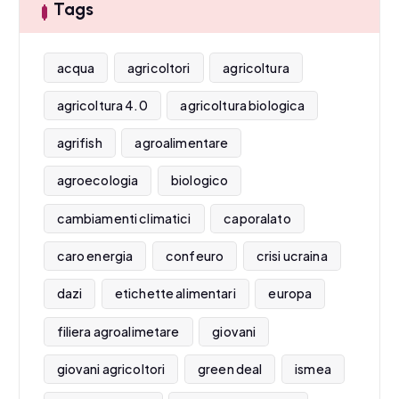
Tags
acqua
agricoltori
agricoltura
agricoltura 4.0
agricoltura biologica
agrifish
agroalimentare
agroecologia
biologico
cambiamenti climatici
caporalato
caro energia
confeuro
crisi ucraina
dazi
etichette alimentari
europa
filiera agroalimetare
giovani
giovani agricoltori
green deal
ismea