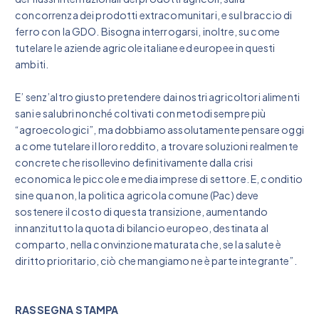
concorrenza dei prodotti extracomunitari, e sul braccio di
ferro con la GDO. Bisogna interrogarsi, inoltre, su come
tutelare le aziende agricole italiane ed europee in questi
ambiti.
E’ senz’altro giusto pretendere dai nostri agricoltori alimenti
sani e salubri nonché coltivati con metodi sempre più
“agroecologici”, ma dobbiamo assolutamente pensare oggi
a come tutelare il loro reddito, a trovare soluzioni realmente
concrete che risollevino definitivamente dalla crisi
economica le piccole e media imprese di settore. E, conditio
sine qua non, la politica agricola comune (Pac) deve
sostenere il costo di questa transizione, aumentando
innanzitutto la quota di bilancio europeo, destinata al
comparto, nella convinzione maturata che, se la salute è
diritto prioritario, ciò che mangiamo ne è parte integrante”.
RASSEGNA STAMPA