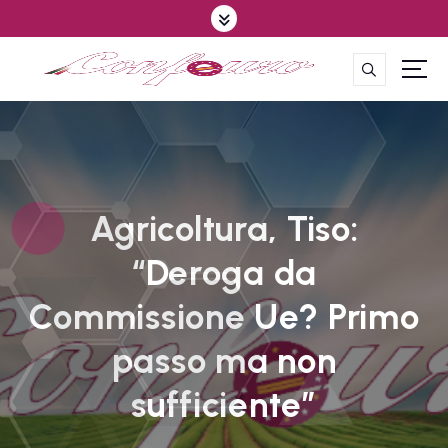
S
k
i
p
CONFEDERAZIONE DEGLI AGRICOLTORI EUROPEI E DEL MONDO
t
o
c
o
n
t
Agricoltura, Tiso:
e
“Deroga da
n
t
Commissione Ue? Primo
passo ma non
sufficiente”