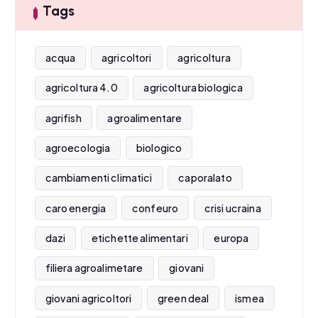
Tags
acqua
agricoltori
agricoltura
agricoltura 4.0
agricoltura biologica
agrifish
agroalimentare
agroecologia
biologico
cambiamenti climatici
caporalato
caro energia
confeuro
crisi ucraina
dazi
etichette alimentari
europa
filiera agroalimetare
giovani
giovani agricoltori
green deal
ismea