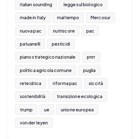
italian sounding
legge sul biologico
made in Italy
maltempo
Mercosur
nuova pac
nutriscore
pac
patuanelli
pesticidi
piano strategico nazionale
pnrr
politica agricola comune
puglia
rete idrica
riforma pac
siccità
sostenibilità
transizione ecologica
trump
ue
unione europea
von der leyen