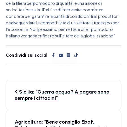
della filiera del pomodoro di qualità, e una azione di
sollecitazione alla UE al fine di intervenire con misure
concrete per garantire la parità di condizioni tra i produttori
e salvaguardare la competitività di un settore strategico per
l’economia. Non possiamo permettere che il pomodoro
italiano venga sacrificato sull’altare della globalizzazione”
Condividi sui social
N
Sicilia: “Guerra acqua? A pagare sono
a
sempre i cittadini”
v
i
Agricoltura: “Bene consiglio Ebaf.