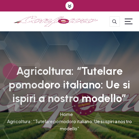
S
k
i
p
CONFEDERAZIONE DEGLI AGRICOLTORI EUROPEI E DEL MONDO
t
o
c
o
n
t
Agricoltura: “Tutelare
e
pomodoro italiano: Ue si
n
t
ispiri a nostro modello”
Home
Agricoltura: “Tutelare pomodoro italiano: Ue si ispiri a nostro
modello”