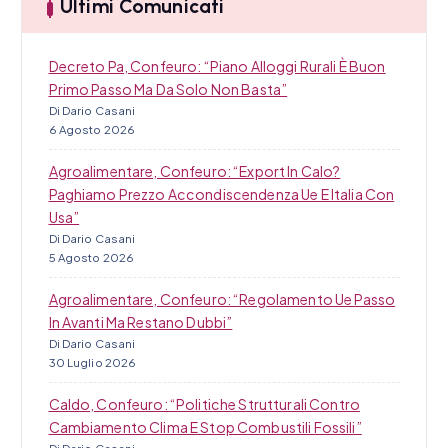
c
Ultimi Comunicati
o
Decreto Pa, Confeuro: “Piano Alloggi Rurali È Buon
l
Primo Passo Ma Da Solo Non Basta”
Di Dario Casani
i
6 Agosto 2026
Agroalimentare, Confeuro: “Export In Calo?
Paghiamo Prezzo Accondiscendenza Ue E Italia Con
Usa”
Di Dario Casani
5 Agosto 2026
Agroalimentare, Confeuro: “Regolamento Ue Passo
In Avanti Ma Restano Dubbi”
Di Dario Casani
30 Luglio 2026
Caldo, Confeuro: “Politiche Strutturali Contro
Cambiamento Clima E Stop Combustili Fossili”