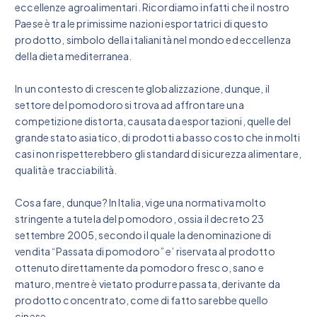
eccellenze agroalimentari. Ricordiamo infatti che il nostro
Paese è tra le primissime nazioni esportatrici di questo
prodotto, simbolo della italianità nel mondo ed eccellenza
della dieta mediterranea.
In un contesto di crescente globalizzazione, dunque, il
settore del pomodoro si trova ad affrontare una
competizione distorta, causata da esportazioni, quelle del
grande stato asiatico, di prodotti a basso costo che in molti
casi non rispetterebbero gli standard di sicurezza alimentare,
qualità e tracciabilità.
Cosa fare, dunque? In Italia, vige una normativa molto
stringente a tutela del pomodoro, ossia il decreto 23
settembre 2005, secondo il quale la denominazione di
vendita “Passata di pomodoro” e’ riservata al prodotto
ottenuto direttamente da pomodoro fresco, sano e
maturo, mentre è vietato produrre passata, derivante da
prodotto concentrato, come di fatto sarebbe quello
cinese.