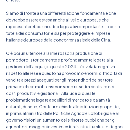
Siamo di fronte a una differenziazione fondamentale che
dovrebbe essere estesa anche a livello europea, e che
rappresenterebbe uno step legislativo importante sia per la
tutela dei consumatori e sia per proteggere le imprese
italiane ed europee dalla concorrenza sleale della Cina.
C’è poi un ulteriore allarme rosso: la produzione di
pomodoro, storicamente e profondamente legata alla
gestione dell’acqua, in questo 2024 si è rivelata negativa
rispetto alle rese e questo ha provocato enormi difficoltà di
vendita a prezzi adeguati per gli imprenditori del settore
primario che in molti casi non sono riusciti a rientrare dei
costi produttivi e gestionali. Alla luce di queste
problematiche legate a squilibri di mercato e calamità
naturali, dunque, Confeuro chiede alle istituzioni proposte,
in primis al ministro delle Politiche Agricole Lollobrigida e al
governo Meloni un aumento delle risorse pubbliche per gli
agricoltori, maggiori investimenti infrastrutturali a sostegno