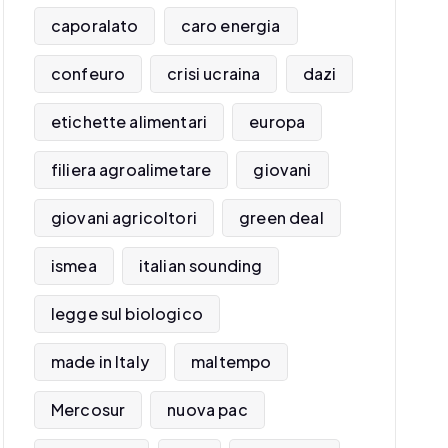
caporalato
caro energia
confeuro
crisi ucraina
dazi
etichette alimentari
europa
filiera agroalimetare
giovani
giovani agricoltori
green deal
ismea
italian sounding
legge sul biologico
made in Italy
maltempo
Mercosur
nuova pac