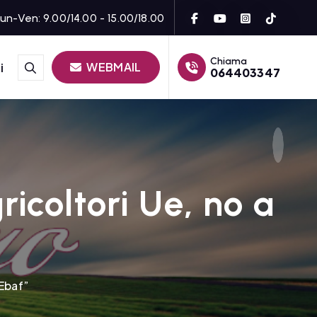
un-Ven: 9.00/14.00 - 15.00/18.00
Chiama
WEBMAIL
i
064403347
ricoltori Ue, no a
 Ebaf”