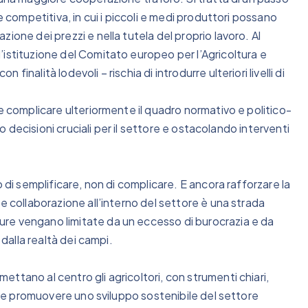
e competitiva, in cui i piccoli e medi produttori possano
ione dei prezzi e nella tutela del proprio lavoro. Al
istituzione del Comitato europeo per l’Agricoltura e
nalità lodevoli – rischia di introdurre ulteriori livelli di
e complicare ulteriormente il quadro normativo e politico-
do decisioni cruciali per il settore e ostacolando interventi
 di semplificare, non di complicare. E ancora rafforzare la
e collaborazione all’interno del settore è una strada
re vengano limitate da un eccesso di burocrazia e da
 dalla realtà dei campi.
ttano al centro gli agricoltori, con strumenti chiari,
ro e promuovere uno sviluppo sostenibile del settore