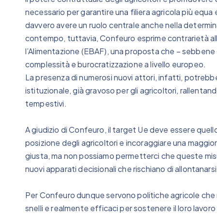
necessario per garantire una filiera agricola più equa 
davvero avere un ruolo centrale anche nella determinaz
contempo, tuttavia, Confeuro esprime contrarietà all’
l’Alimentazione (EBAF), una proposta che – sebbene con fi
complessità e burocratizzazione a livello europeo.
La presenza di numerosi nuovi attori, infatti, potrebb
istituzionale, già gravoso per gli agricoltori, rallentan
tempestivi.
A giudizio di Confeuro, il target Ue deve essere quello
posizione degli agricoltori e incoraggiare una maggior
giusta, ma non possiamo permetterci che queste misu
nuovi apparati decisionali che rischiano di allontanarsi
Per Confeuro dunque servono politiche agricole che me
snelli e realmente efficaci per sostenere il loro lavo