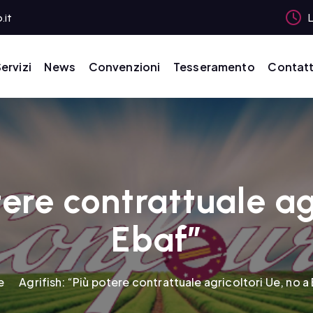
.it
L
ervizi
News
Convenzioni
Tesseramento
Contatt
tere contrattuale ag
Ebaf”
e
Agrifish: “Più potere contrattuale agricoltori Ue, no a