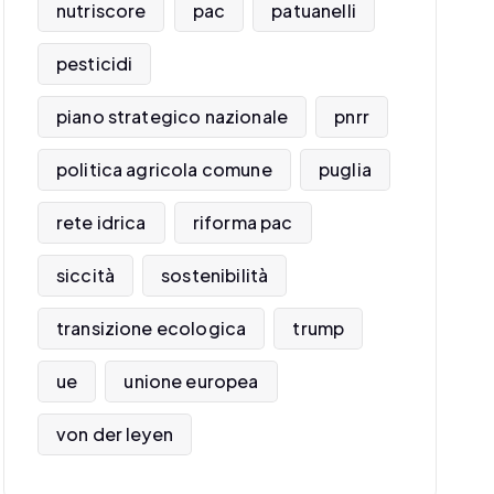
nutriscore
pac
patuanelli
pesticidi
piano strategico nazionale
pnrr
politica agricola comune
puglia
rete idrica
riforma pac
siccità
sostenibilità
transizione ecologica
trump
ue
unione europea
von der leyen