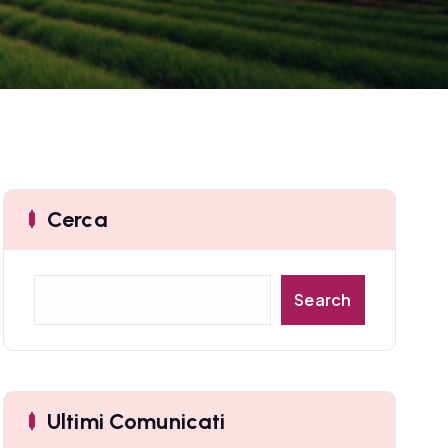
Cerca
C
Search
e
r
c
a
Ultimi Comunicati