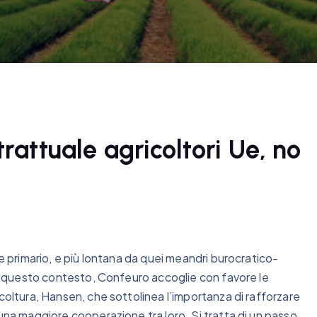
trattuale agricoltori Ue, no
re primario, e più lontana da quei meandri burocratico-
 In questo contesto, Confeuro accoglie con favore le
coltura, Hansen, che sottolinea l’importanza di rafforzare
 una maggiore cooperazione tra loro. Si tratta di un passo