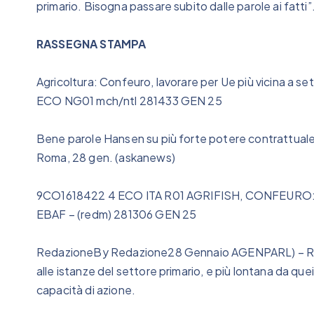
primario. Bisogna passare subito dalle parole ai fatti”
RASSEGNA STAMPA
Agricoltura: Confeuro, lavorare per Ue più vicina a se
ECO NG01 mch/ntl 281433 GEN 25
Bene parole Hansen su più forte potere contrattuale
Roma, 28 gen. (askanews)
9CO1618422 4 ECO ITA R01 AGRIFISH, CONFEURO
EBAF – (redm) 281306 GEN 25
RedazioneBy Redazione28 Gennaio AGENPARL) – Rom
alle istanze del settore primario, e più lontana da que
capacità di azione.