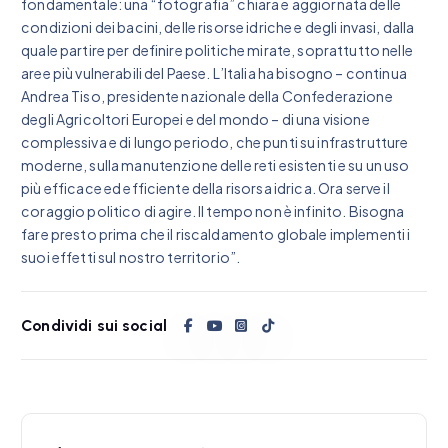
fondamentale: una “fotografia” chiara e aggiornata delle
condizioni dei bacini, delle risorse idriche e degli invasi, dalla
quale partire per definire politiche mirate, soprattutto nelle
aree più vulnerabili del Paese. L’Italia ha bisogno – continua
Andrea Tiso, presidente nazionale della Confederazione
degli Agricoltori Europei e del mondo – di una visione
complessiva e di lungo periodo, che punti su infrastrutture
moderne, sulla manutenzione delle reti esistenti e su un uso
più efficace ed efficiente della risorsa idrica. Ora serve il
coraggio politico di agire. Il tempo non è infinito. Bisogna
fare presto prima che il riscaldamento globale implementi i
suoi effetti sul nostro territorio”.
Condividi sui social
N