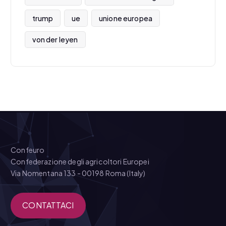
trump
ue
unione europea
von der leyen
Confeuro
Confederazione degli agricoltori Europei
Via Nomentana 133 - 00198 Roma (Italy)
CONTATTACI