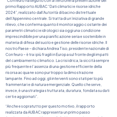
“Confeuro ha seguito con attenzione la presentazione del
primo Rapporto AUBAC “Dati climatici e risorse idriche
2024”, realizzato dall’Autorità di bacino distrettuale
dell’Appennino centrale. Si tratta di un’iniziativa di grande
rilievo, che conferma quanto il monitoraggio costante dei
parametri climatici e idrologici sia oggi una condizione
imprescindibile per una pianificazione seria e sostenibile in
materia di difesa del suolo e gestione delle risorse idriche. Il
nostro Paese – dichiara Andrea Tiso, presidente nazionale di
Confeuro – è tra i più fragili in Europa sul fronte degli impatti
del cambiamento climatico. La crisi idrica, la siccità sempre
più frequente e l’assenza di una gestione efficiente della
risorsa acqua ne sono purtroppo la dimostrazione
lampante. Fino ad oggi, gli interventi sono stati per lo più
frammentari e di natura emergenziale. Quello che serve,
invece, è una strategia strutturata, duratura, fondata su dati
certi e aggiornati”.
“Anche e sopratutto per questo motivo, il rapporto
realizzata da AUBAC rappresenta un primo passo