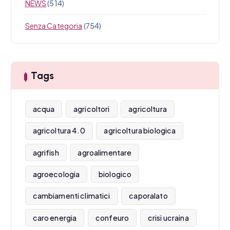
NEWS
(514)
Senza Categoria
(754)
Tags
acqua
agricoltori
agricoltura
agricoltura 4.0
agricoltura biologica
agrifish
agroalimentare
agroecologia
biologico
cambiamenti climatici
caporalato
caro energia
confeuro
crisi ucraina