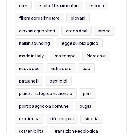
dazi
etichette alimentari
europa
filiera agroalimetare
giovani
giovani agricoltori
green deal
ismea
italian sounding
legge sul biologico
made in Italy
maltempo
Mercosur
nuova pac
nutriscore
pac
patuanelli
pesticidi
piano strategico nazionale
pnrr
politica agricola comune
puglia
rete idrica
riforma pac
siccità
sostenibilità
transizione ecologica