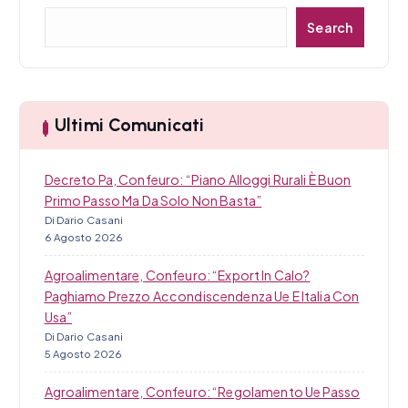
r
C
Search
e
t
r
i
c
a
c
Ultimi Comunicati
o
Decreto Pa, Confeuro: “Piano Alloggi Rurali È Buon
l
Primo Passo Ma Da Solo Non Basta”
Di Dario Casani
i
6 Agosto 2026
Agroalimentare, Confeuro: “Export In Calo?
Paghiamo Prezzo Accondiscendenza Ue E Italia Con
Usa”
Di Dario Casani
5 Agosto 2026
Agroalimentare, Confeuro: “Regolamento Ue Passo