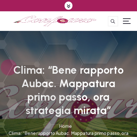
S
k
i
p
CONFEDERAZIONE DEGLI AGRICOLTORI EUROPEI E DEL MONDO
t
o
c
o
n
t
Clima: “Bene rapporto
e
Aubac. Mappatura
n
t
primo passo, ora
strategia mirata”
Home
Clima: “Bene rapporto Aubac. Mappatura primo passo, ora