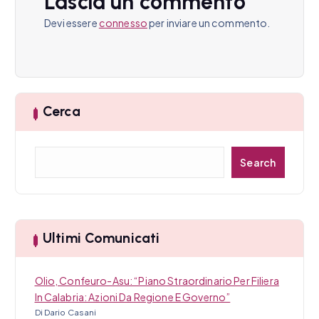
o
Lascia un commento
n
Devi essere
connesso
per inviare un commento.
e
a
r
Cerca
t
C
Search
i
e
r
c
c
a
o
Ultimi Comunicati
l
i
Olio, Confeuro-Asu: “Piano Straordinario Per Filiera
In Calabria: Azioni Da Regione E Governo”
Di Dario Casani