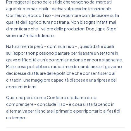
Per reggere il peso delle sfide che vengono dai mercati
agricoli internazionali – dichiara il presidente nazionale
Confeuro, Rocco Tiso – serve puntare con decisione sulla
qualità dell’agricoltura nostrana. Non bisogna infatti mai
dimenticare che il valore delle produzioni Dop, Igp e Stg e’
vicino ai 7 miliardi di euro.
Naturalmente però – continua Tiso – , questi dati e quelli
sull’export non possono bastare per risanare un settore in
grave difficoltà e un’economia nazionale ancora stagnante.
Ma le cose potrebbero radicalmente cambiare se il governo
decidesse di attuare delle politiche che consentissero ai
cittadini una maggiore capacità di spesa e una ripresa dei
consumi interni.
Quel che però come Confeuro crediamo di noi
comprendere – conclude Tiso – è cosa si sta facendo in
alternativa per rilanciare il primario e per riportarlo ai fasti di
un tempo.