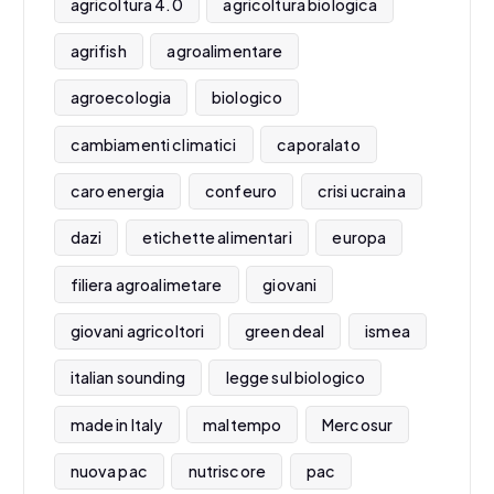
agricoltura 4.0
agricoltura biologica
agrifish
agroalimentare
agroecologia
biologico
cambiamenti climatici
caporalato
caro energia
confeuro
crisi ucraina
dazi
etichette alimentari
europa
filiera agroalimetare
giovani
giovani agricoltori
green deal
ismea
italian sounding
legge sul biologico
made in Italy
maltempo
Mercosur
nuova pac
nutriscore
pac