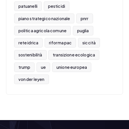
patuanelli
pesticidi
piano strategico nazionale
pnrr
politica agricola comune
puglia
rete idrica
riforma pac
siccità
sostenibilità
transizione ecologica
trump
ue
unione europea
von der leyen