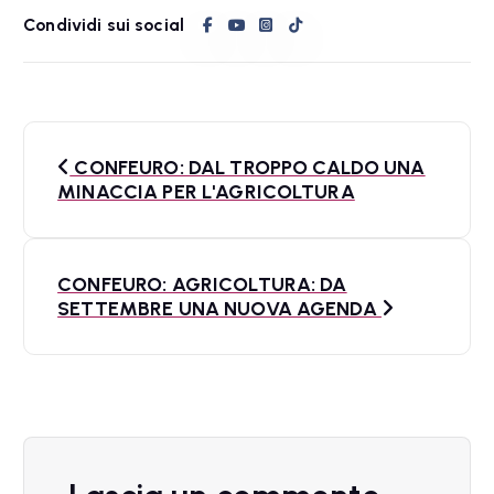
Condividi sui social
N
CONFEURO: DAL TROPPO CALDO UNA
a
MINACCIA PER L'AGRICOLTURA
v
i
CONFEURO: AGRICOLTURA: DA
SETTEMBRE UNA NUOVA AGENDA
g
a
z
i