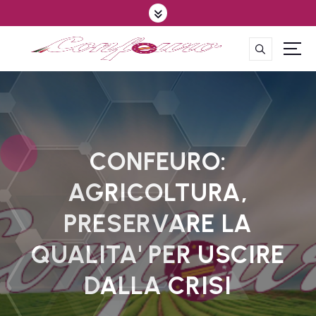
S
k
i
p
CONFEDERAZIONE DEGLI AGRICOLTORI EUROPEI E DEL MONDO
t
o
c
o
n
t
CONFEURO:
e
AGRICOLTURA,
n
t
PRESERVARE LA
QUALITA' PER USCIRE
DALLA CRISI