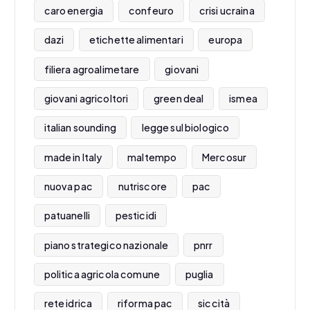
caro energia
confeuro
crisi ucraina
dazi
etichette alimentari
europa
filiera agroalimetare
giovani
giovani agricoltori
green deal
ismea
italian sounding
legge sul biologico
made in Italy
maltempo
Mercosur
nuova pac
nutriscore
pac
patuanelli
pesticidi
piano strategico nazionale
pnrr
politica agricola comune
puglia
rete idrica
riforma pac
siccità