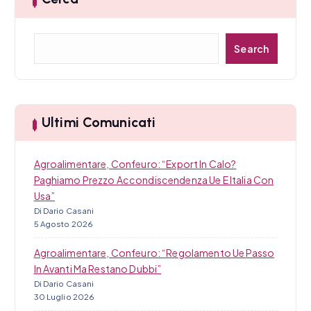
i
C
c
Search
e
r
o
c
l
a
Ultimi Comunicati
i
Agroalimentare, Confeuro: “Export In Calo?
Paghiamo Prezzo Accondiscendenza Ue E Italia Con
Usa”
Di Dario Casani
5 Agosto 2026
Agroalimentare, Confeuro: “Regolamento Ue Passo
In Avanti Ma Restano Dubbi”
Di Dario Casani
30 Luglio 2026