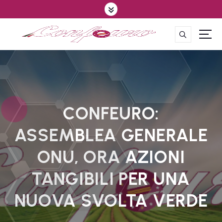
S
k
i
p
CONFEDERAZIONE DEGLI AGRICOLTORI EUROPEI E DEL MONDO
t
o
c
o
n
t
CONFEURO:
e
ASSEMBLEA GENERALE
n
t
ONU, ORA AZIONI
TANGIBILI PER UNA
NUOVA SVOLTA VERDE