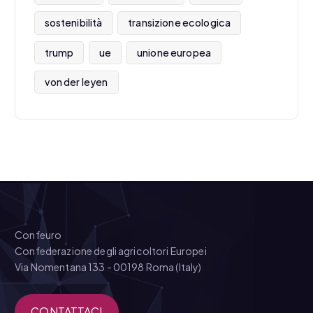
sostenibilità
transizione ecologica
trump
ue
unione europea
von der leyen
Confeuro
Confederazione degli agricoltori Europei
Via Nomentana 133 - 00198 Roma (Italy)
CONTATTACI