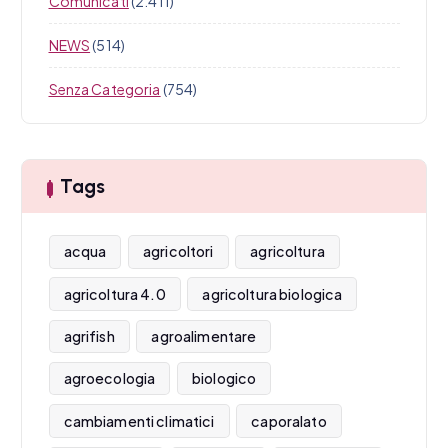
Comunicati
(2.411)
NEWS
(514)
Senza Categoria
(754)
Tags
acqua
agricoltori
agricoltura
agricoltura 4.0
agricoltura biologica
agrifish
agroalimentare
agroecologia
biologico
cambiamenti climatici
caporalato