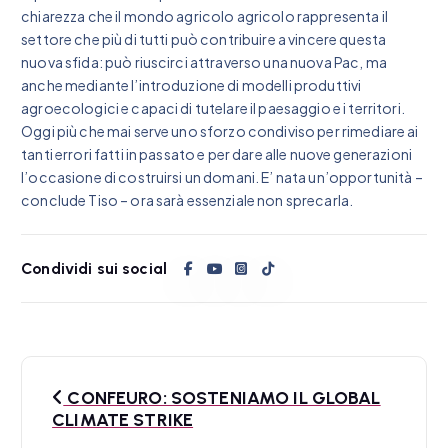
chiarezza che il mondo agricolo agricolo rappresenta il
settore che più di tutti può contribuire a vincere questa
nuova sfida: può riuscirci attraverso una nuova Pac, ma
anche mediante l’introduzione di modelli produttivi
agroecologici e capaci di tutelare il paesaggio e i territori.
Oggi più che mai serve uno sforzo condiviso per rimediare ai
tanti errori fatti in passato e per dare alle nuove generazioni
l’occasione di costruirsi un domani. E’ nata un’opportunità –
conclude Tiso – ora sarà essenziale non sprecarla.
Condividi sui social
N
CONFEURO: SOSTENIAMO IL GLOBAL
a
CLIMATE STRIKE