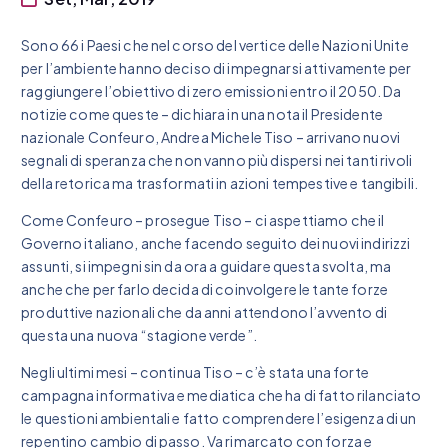
Sono 66 i Paesi che nel corso del vertice delle Nazioni Unite
per l’ambiente hanno deciso di impegnarsi attivamente per
raggiungere l’obiettivo di zero emissioni entro il 2050. Da
notizie come queste – dichiara in una nota il Presidente
nazionale Confeuro, Andrea Michele Tiso – arrivano nuovi
segnali di speranza che non vanno più dispersi nei tanti rivoli
della retorica ma trasformati in azioni tempestive e tangibili.
Come Confeuro – prosegue Tiso – ci aspettiamo che il
Governo italiano, anche facendo seguito dei nuovi indirizzi
assunti, si impegni sin da ora a guidare questa svolta, ma
anche che per farlo decida di coinvolgere le tante forze
produttive nazionali che da anni attendono l’avvento di
questa una nuova “stagione verde”.
Negli ultimi mesi – continua Tiso – c’è stata una forte
campagna informativa e mediatica che ha di fatto rilanciato
le questioni ambientali e fatto comprendere l’esigenza di un
repentino cambio di passo. Va rimarcato con forza e