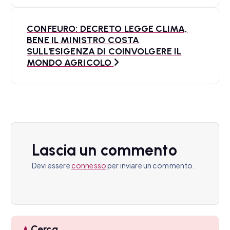
v
i
CONFEURO: DECRETO LEGGE CLIMA,
BENE IL MINISTRO COSTA
g
SULL'ESIGENZA DI COINVOLGERE IL
a
MONDO AGRICOLO
z
i
o
n
Lascia un commento
e
Devi essere
connesso
per inviare un commento.
a
r
t
Cerca