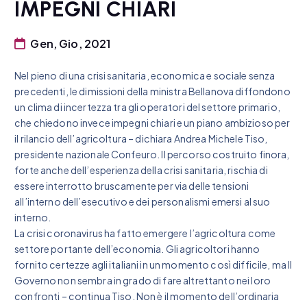
IMPEGNI CHIARI
Gen, Gio, 2021
Nel pieno di una crisi sanitaria, economica e sociale senza
precedenti, le dimissioni della ministra Bellanova diffondono
un clima di incertezza tra gli operatori del settore primario,
che chiedono invece impegni chiari e un piano ambizioso per
il rilancio dell’agricoltura – dichiara Andrea Michele Tiso,
presidente nazionale Confeuro. Il percorso costruito finora,
forte anche dell’esperienza della crisi sanitaria, rischia di
essere interrotto bruscamente per via delle tensioni
all’interno dell’esecutivo e dei personalismi emersi al suo
interno.
La crisi coronavirus ha fatto emergere l’agricoltura come
settore portante dell’economia. Gli agricoltori hanno
fornito certezze agli italiani in un momento così difficile, ma Il
Governo non sembra in grado di fare altrettanto nei loro
confronti – continua Tiso. Non è il momento dell’ordinaria