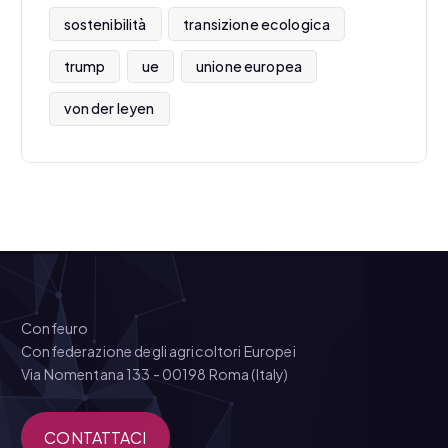
sostenibilità
transizione ecologica
trump
ue
unione europea
von der leyen
Confeuro
Confederazione degli agricoltori Europei
Via Nomentana 133 - 00198 Roma (Italy)
CONTATTACI