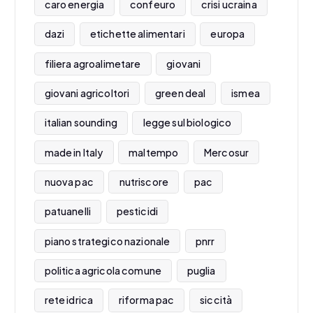
caro energia
confeuro
crisi ucraina
dazi
etichette alimentari
europa
filiera agroalimetare
giovani
giovani agricoltori
green deal
ismea
italian sounding
legge sul biologico
made in Italy
maltempo
Mercosur
nuova pac
nutriscore
pac
patuanelli
pesticidi
piano strategico nazionale
pnrr
politica agricola comune
puglia
rete idrica
riforma pac
siccità