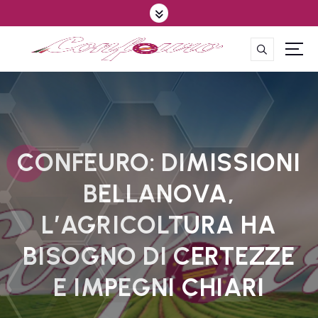
S
k
i
p
CONFEDERAZIONE DEGLI AGRICOLTORI EUROPEI E DEL MONDO
t
o
c
o
n
t
CONFEURO: DIMISSIONI
e
BELLANOVA,
n
t
L’AGRICOLTURA HA
BISOGNO DI CERTEZZE
E IMPEGNI CHIARI