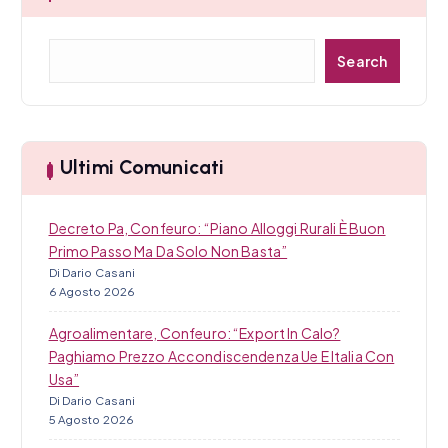
i
C
c
Search
e
r
o
c
l
a
Ultimi Comunicati
i
Decreto Pa, Confeuro: “Piano Alloggi Rurali È Buon
Primo Passo Ma Da Solo Non Basta”
Di Dario Casani
6 Agosto 2026
Agroalimentare, Confeuro: “Export In Calo?
Paghiamo Prezzo Accondiscendenza Ue E Italia Con
Usa”
Di Dario Casani
5 Agosto 2026