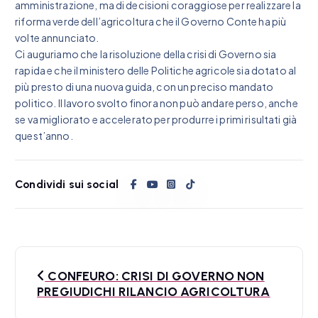
amministrazione, ma di decisioni coraggiose per realizzare la
riforma verde dell’agricoltura che il Governo Conte ha più
volte annunciato.
Ci auguriamo che la risoluzione della crisi di Governo sia
rapida e che il ministero delle Politiche agricole sia dotato al
più presto di una nuova guida, con un preciso mandato
politico. Il lavoro svolto finora non può andare perso, anche
se va migliorato e accelerato per produrre i primi risultati già
quest’anno.
Condividi sui social
N
CONFEURO: CRISI DI GOVERNO NON
a
PREGIUDICHI RILANCIO AGRICOLTURA
v