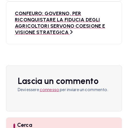
i
CONFEURO: GOVERNO, PER
RICONQUISTARE LA FIDUCIA DEGLI
g
AGRICOLTORI SERVONO COESIONE E
a
VISIONE STRATEGICA
z
i
o
n
Lascia un commento
e
Devi essere
connesso
per inviare un commento.
a
r
t
Cerca