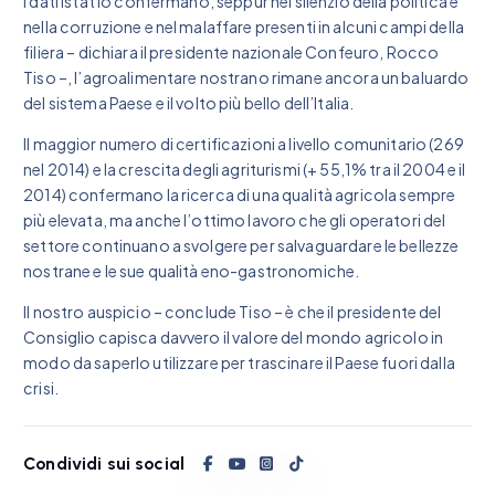
I dati Istat lo confermano, seppur nel silenzio della politica e
nella corruzione e nel malaffare presenti in alcuni campi della
filiera – dichiara il presidente nazionale Confeuro, Rocco
Tiso –, l’agroalimentare nostrano rimane ancora un baluardo
del sistema Paese e il volto più bello dell’Italia.
Il maggior numero di certificazioni a livello comunitario (269
nel 2014) e la crescita degli agriturismi (+ 55,1% tra il 2004 e il
2014) confermano la ricerca di una qualità agricola sempre
più elevata, ma anche l’ottimo lavoro che gli operatori del
settore continuano a svolgere per salvaguardare le bellezze
nostrane e le sue qualità eno-gastronomiche.
Il nostro auspicio – conclude Tiso – è che il presidente del
Consiglio capisca davvero il valore del mondo agricolo in
modo da saperlo utilizzare per trascinare il Paese fuori dalla
crisi.
Condividi sui social