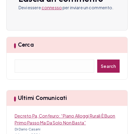
e
Devi essere
connesso
per inviare un commento.
a
r
t
Cerca
i
C
c
Search
e
r
o
c
l
a
Ultimi Comunicati
i
Decreto Pa, Confeuro: “Piano Alloggi Rurali È Buon
Primo Passo Ma Da Solo Non Basta”
Di Dario Casani