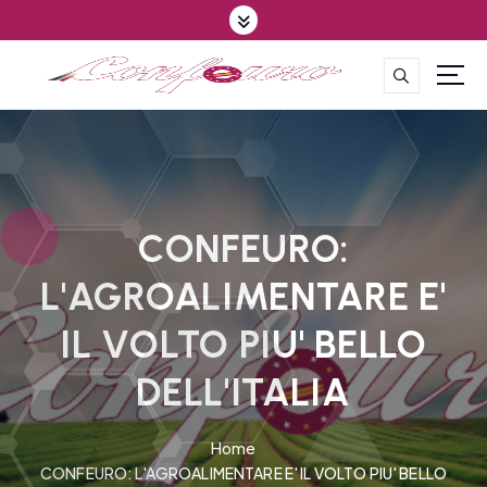
S
k
i
p
CONFEDERAZIONE DEGLI AGRICOLTORI EUROPEI E DEL MONDO
t
o
c
o
n
t
CONFEURO:
e
L'AGROALIMENTARE E'
n
t
IL VOLTO PIU' BELLO
DELL'ITALIA
Home
CONFEURO: L'AGROALIMENTARE E' IL VOLTO PIU' BELLO