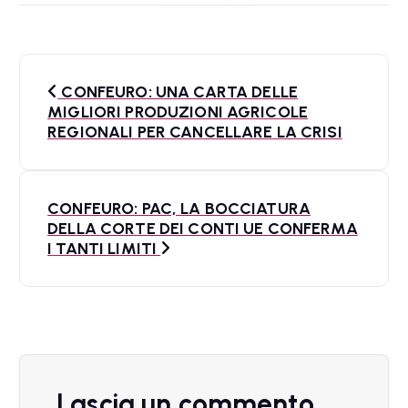
N
CONFEURO: UNA CARTA DELLE
a
MIGLIORI PRODUZIONI AGRICOLE
REGIONALI PER CANCELLARE LA CRISI
v
i
CONFEURO: PAC, LA BOCCIATURA
g
DELLA CORTE DEI CONTI UE CONFERMA
a
I TANTI LIMITI
z
i
o
n
Lascia un commento