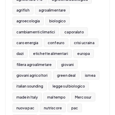
agrifish
agroalimentare
agroecologia
biologico
cambiamenti climatici
caporalato
caro energia
confeuro
crisi ucraina
dazi
etichette alimentari
europa
filiera agroalimetare
giovani
giovani agricoltori
green deal
ismea
italian sounding
legge sul biologico
made in Italy
maltempo
Mercosur
nuova pac
nutriscore
pac