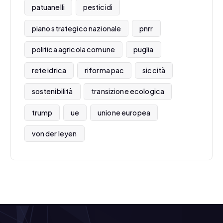
patuanelli
pesticidi
piano strategico nazionale
pnrr
politica agricola comune
puglia
rete idrica
riforma pac
siccità
sostenibilità
transizione ecologica
trump
ue
unione europea
von der leyen