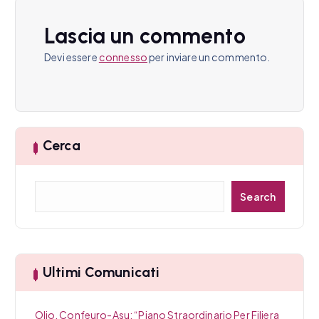
o
n
Lascia un commento
e
Devi essere
connesso
per inviare un commento.
a
r
t
Cerca
i
C
c
Search
e
r
o
c
l
a
Ultimi Comunicati
i
Olio, Confeuro-Asu: “Piano Straordinario Per Filiera