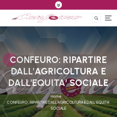
S
k
i
p
CONFEDERAZIONE DEGLI AGRICOLTORI EUROPEI E DEL MONDO
t
o
c
o
n
t
CONFEURO: RIPARTIRE
e
DALL'AGRICOLTURA E
n
t
DALL'EQUITA' SOCIALE
Home
CONFEURO: RIPARTIRE DALL'AGRICOLTURA E DALL'EQUITA'
SOCIALE