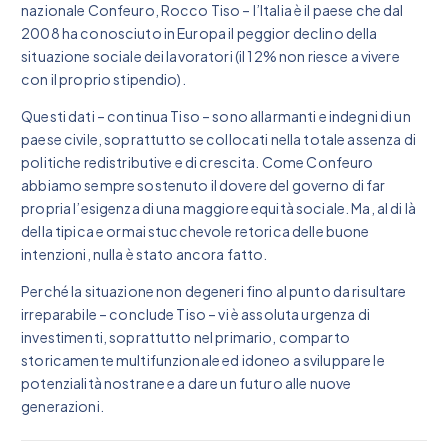
nazionale Confeuro, Rocco Tiso – l’Italia è il paese che dal
2008 ha conosciuto in Europa il peggior declino della
situazione sociale dei lavoratori (il 12% non riesce a vivere
con il proprio stipendio).
Questi dati – continua Tiso – sono allarmanti e indegni di un
paese civile, soprattutto se collocati nella totale assenza di
politiche redistributive e di crescita. Come Confeuro
abbiamo sempre sostenuto il dovere del governo di far
propria l’esigenza di una maggiore equità sociale. Ma, al di là
della tipica e ormai stucchevole retorica delle buone
intenzioni, nulla è stato ancora fatto.
Perché la situazione non degeneri fino al punto da risultare
irreparabile – conclude Tiso – vi è assoluta urgenza di
investimenti, soprattutto nel primario, comparto
storicamente multifunzionale ed idoneo a sviluppare le
potenzialità nostrane e a dare un futuro alle nuove
generazioni.