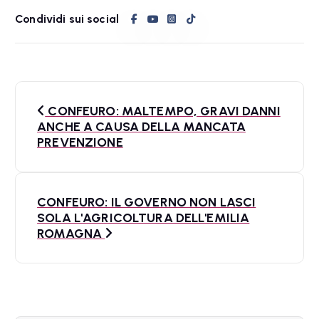
Condividi sui social
N
CONFEURO: MALTEMPO, GRAVI DANNI
a
ANCHE A CAUSA DELLA MANCATA
PREVENZIONE
v
i
CONFEURO: IL GOVERNO NON LASCI
g
SOLA L'AGRICOLTURA DELL'EMILIA
a
ROMAGNA
z
i