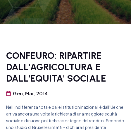
CONFEURO: RIPARTIRE
DALL'AGRICOLTURA E
DALL'EQUITA' SOCIALE
Gen, Mar, 2014
Nell’indifferenza totale dalle istituzioni nazionali è dall’Ue che
arriva ancora una volta la richiesta di una maggiore equità
sociale e di nuove politiche a sostegno del reddito. Secondo
uno studio di Bruxelles infatti – dichiara il presidente