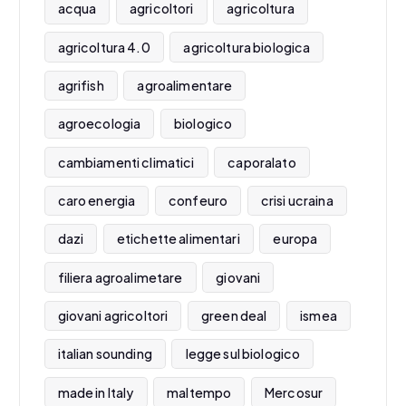
acqua
agricoltori
agricoltura
agricoltura 4.0
agricoltura biologica
agrifish
agroalimentare
agroecologia
biologico
cambiamenti climatici
caporalato
caro energia
confeuro
crisi ucraina
dazi
etichette alimentari
europa
filiera agroalimetare
giovani
giovani agricoltori
green deal
ismea
italian sounding
legge sul biologico
made in Italy
maltempo
Mercosur