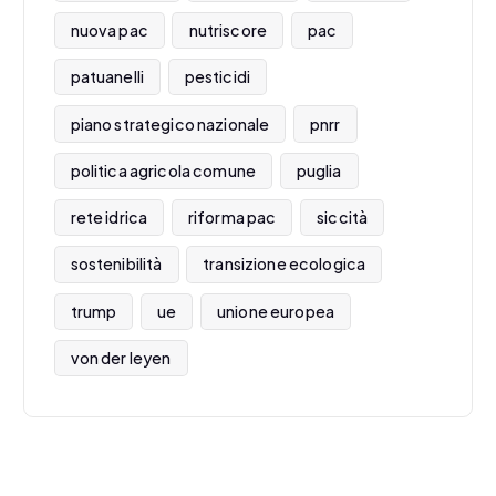
nuova pac
nutriscore
pac
patuanelli
pesticidi
piano strategico nazionale
pnrr
politica agricola comune
puglia
rete idrica
riforma pac
siccità
sostenibilità
transizione ecologica
trump
ue
unione europea
von der leyen