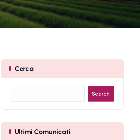
Cerca
C
Search
e
r
c
a
Ultimi Comunicati