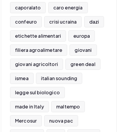
caporalato
caro energia
confeuro
crisi ucraina
dazi
etichette alimentari
europa
filiera agroalimetare
giovani
giovani agricoltori
green deal
ismea
italian sounding
legge sul biologico
made in Italy
maltempo
Mercosur
nuova pac