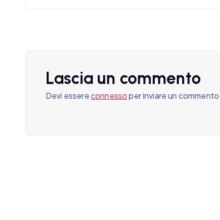
i
g
a
z
Lascia un commento
i
Devi essere
connesso
per inviare un commento
o
n
e
a
r
t