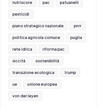
nutriscore
pac
patuanelli
pesticidi
piano strategico nazionale
pnrr
politica agricola comune
puglia
rete idrica
riforma pac
siccità
sostenibilità
transizione ecologica
trump
ue
unione europea
von der leyen