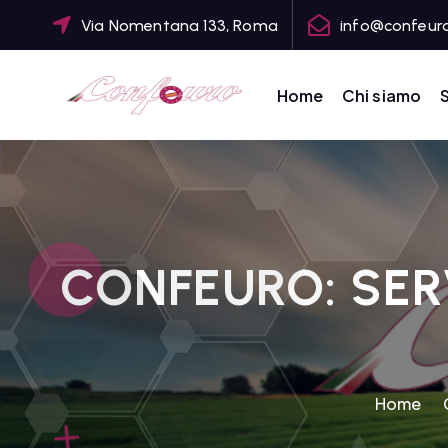
S
Via Nomentana 133, Roma
info@confeuro
k
i
p
Home
Chi siamo
S
t
CONFEDERAZIONE DEGLI AGRICOLTORI EUROPEI E DEL MONDO
o
c
o
n
t
CONFEURO: SER
e
n
t
Home