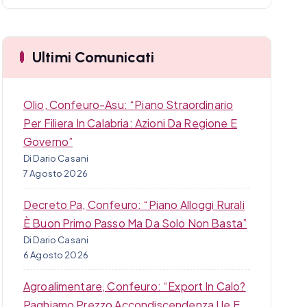
r
c
a
Ultimi Comunicati
Olio, Confeuro-Asu: “Piano Straordinario
Per Filiera In Calabria: Azioni Da Regione E
Governo”
Di Dario Casani
7 Agosto 2026
Decreto Pa, Confeuro: “Piano Alloggi Rurali
È Buon Primo Passo Ma Da Solo Non Basta”
Di Dario Casani
6 Agosto 2026
Agroalimentare, Confeuro: “Export In Calo?
Paghiamo Prezzo Accondiscendenza Ue E