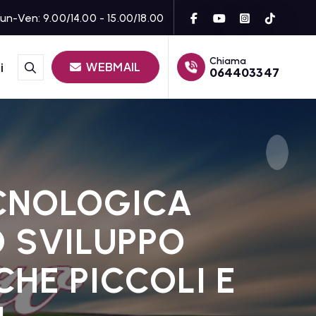
un-Ven: 9.00/14.00 - 15.00/18.00
Chiama
WEBMAIL
i
064403347
ECNOLOGICA
O SVILUPPO
HE PICCOLI E