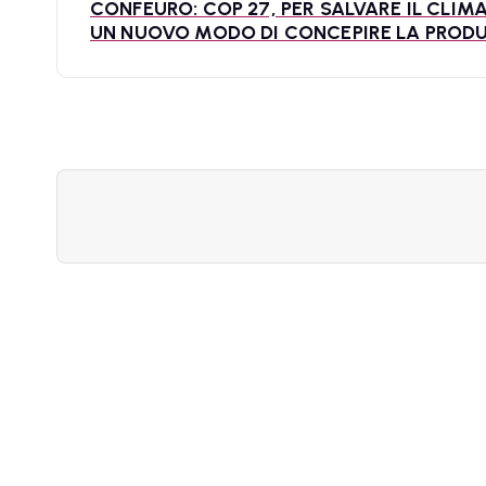
i
CONFEURO: COP 27, PER SALVARE IL CLI
UN NUOVO MODO DI CONCEPIRE LA PROD
g
a
z
i
o
n
e
a
r
t