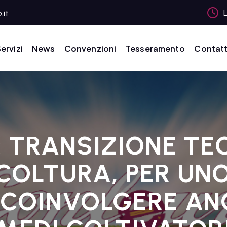
.it
L
ervizi
News
Convenzioni
Tesseramento
Contatt
 TRANSIZIONE T
COLTURA, PER UN
 COINVOLGERE ANC