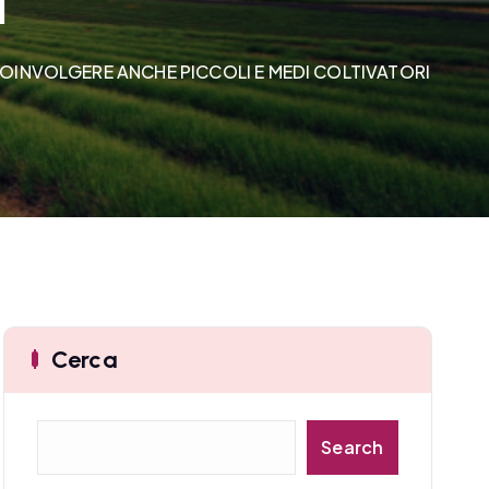
I
OINVOLGERE ANCHE PICCOLI E MEDI COLTIVATORI
Cerca
C
Search
e