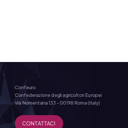
Confeuro
Confederazione degli agricoltori Europei
Via Nomentana 133 - 00198 Roma (Italy)
CONTATTACI