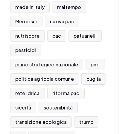
made in Italy
maltempo
Mercosur
nuova pac
nutriscore
pac
patuanelli
pesticidi
piano strategico nazionale
pnrr
politica agricola comune
puglia
rete idrica
riforma pac
siccità
sostenibilità
transizione ecologica
trump