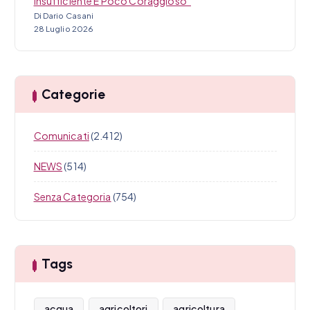
Insufficiente E Poco Coraggioso”
Di Dario Casani
28 Luglio 2026
Categorie
Comunicati
(2.412)
NEWS
(514)
Senza Categoria
(754)
Tags
acqua
agricoltori
agricoltura