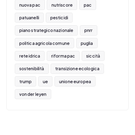
nuova pac
nutriscore
pac
patuanelli
pesticidi
piano strategico nazionale
pnrr
politica agricola comune
puglia
rete idrica
riforma pac
siccità
sostenibilità
transizione ecologica
trump
ue
unione europea
von der leyen