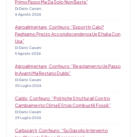
i
Primo Passo Ma Da Solo Non Basta”
Di Dario Casani
6 Agosto 2026
Agroalimentare, Confeuro: “Export In Calo?
Paghiamo Prezzo Accondiscendenza Ue E Italia Con
Usa”
Di Dario Casani
5 Agosto 2026
Agroalimentare, Confeuro: “Regolamento Ue Passo
In Avanti Ma Restano Dubbi”
Di Dario Casani
30 Luglio 2026
Caldo, Confeuro: “Politiche Strutturali Contro
Cambiamento Clima E Stop Combustili Fossili”
Di Dario Casani
29 Luglio 2026
Carburanti, Confeuro: “Su Gasolio Intervento