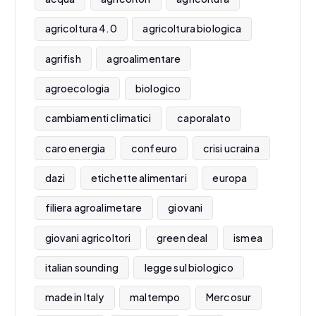
agricoltura 4.0
agricoltura biologica
agrifish
agroalimentare
agroecologia
biologico
cambiamenti climatici
caporalato
caro energia
confeuro
crisi ucraina
dazi
etichette alimentari
europa
filiera agroalimetare
giovani
giovani agricoltori
green deal
ismea
italian sounding
legge sul biologico
made in Italy
maltempo
Mercosur