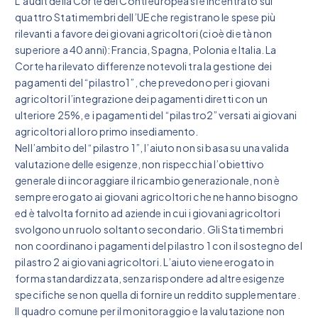
L’audit della Corte dei Conti europea si è incentrato sui
quattro Stati membri dell’UE che registrano le spese più
rilevanti a favore dei giovani agricoltori (cioè di età non
superiore a 40 anni): Francia, Spagna, Polonia e Italia. La
Corte ha rilevato differenze notevoli tra la gestione dei
pagamenti del “pilastro1”, che prevedono per i giovani
agricoltori l’integrazione dei pagamenti diretti con un
ulteriore 25%, e i pagamenti del “pilastro2” versati ai giovani
agricoltori al loro primo insediamento.
Nell’ambito del “pilastro 1”, l’aiuto non si basa su una valida
valutazione delle esigenze, non rispecchia l’obiettivo
generale di incoraggiare il ricambio generazionale, non è
sempre erogato ai giovani agricoltori che ne hanno bisogno
ed è talvolta fornito ad aziende in cui i giovani agricoltori
svolgono un ruolo soltanto secondario. Gli Stati membri
non coordinano i pagamenti del pilastro 1 con il sostegno del
pilastro 2 ai giovani agricoltori. L’aiuto viene erogato in
forma standardizzata, senza rispondere ad altre esigenze
specifiche se non quella di fornire un reddito supplementare.
Il quadro comune per il monitoraggio e la valutazione non