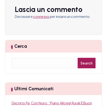
i
Lascia un commento
o
Devi essere
connesso
per inviare un commento.
n
e
a
Cerca
r
t
C
Search
e
i
r
c
c
a
Ultimi Comunicati
o
l
Decreto Pa, Confeuro: “Piano Alloggi Rurali È Buon