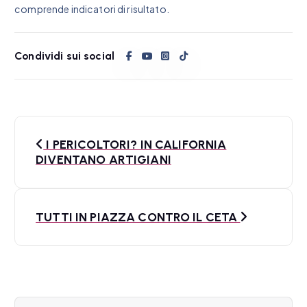
comprende indicatori di risultato.
Condividi sui social
N
I PERICOLTORI? IN CALIFORNIA
a
DIVENTANO ARTIGIANI
v
i
TUTTI IN PIAZZA CONTRO IL CETA
g
a
z