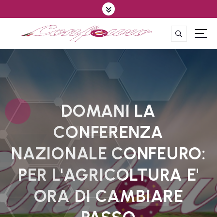
S
k
i
p
CONFEDERAZIONE DEGLI AGRICOLTORI EUROPEI E DEL MONDO
t
o
c
o
n
t
DOMANI LA
e
CONFERENZA
n
t
NAZIONALE CONFEURO:
PER L'AGRICOLTURA E'
ORA DI CAMBIARE