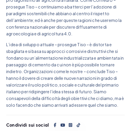
prosegue Tiso – continuiamo a batterci per l’adozione di
paradigmi sostenibili che abbiano al centro il rispetto
dell’ambiente; ed è anche per queste ragioni che useremo la
conferenza nazionale per discutere diffusamente di
agroecologia e di agricoltura 4.0.
L’idea di sviluppo attuale – prosegue Tiso – è distorta e
sbagliata e si basa su approcci corrosivi e distruttivi che si
fondano su un’alimentazione industrializzata e ambientata in
paesaggio di cemento da cui non è più possibile tornare
indietro. Organizzazioni come le nostre – conclude Tiso –
hanno il dovere di creare delle nuove narrazioni in grado di
valorizzare il ruolo politico, sociale e culturale del primario
italiano per ridipingere l’idea stessa di futuro. Siamo
consapevoli della difficoltà degli obiettivi che ci diamo, ma è
solo facendo che siamo arrivati ad essere quel che siamo.
Condividi sui social