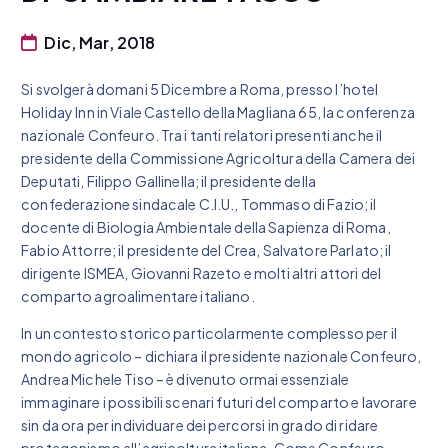
Dic, Mar, 2018
Si svolgerà domani 5 Dicembre a Roma, presso l’hotel
Holiday Inn in Viale Castello della Magliana 65, la conferenza
nazionale Confeuro. Tra i tanti relatori presenti anche il
presidente della Commissione Agricoltura della Camera dei
Deputati, Filippo Gallinella; il presidente della
confederazione sindacale C.I.U., Tommaso di Fazio; il
docente di Biologia Ambientale della Sapienza di Roma,
Fabio Attorre; il presidente del Crea, Salvatore Parlato; il
dirigente ISMEA, Giovanni Razeto e molti altri attori del
comparto agroalimentare italiano.
In un contesto storico particolarmente complesso per il
mondo agricolo – dichiara il presidente nazionale Confeuro,
Andrea Michele Tiso – è divenuto ormai essenziale
immaginare i possibili scenari futuri del comparto e lavorare
sin da ora per individuare dei percorsi in grado di ridare
protagonismo all’agricoltura italiana. Come Confeuro –