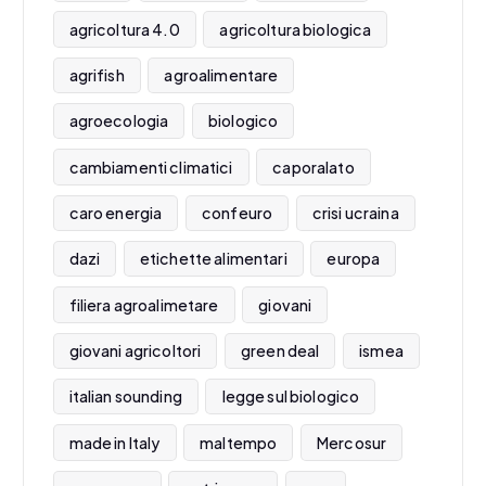
agricoltura 4.0
agricoltura biologica
agrifish
agroalimentare
agroecologia
biologico
cambiamenti climatici
caporalato
caro energia
confeuro
crisi ucraina
dazi
etichette alimentari
europa
filiera agroalimetare
giovani
giovani agricoltori
green deal
ismea
italian sounding
legge sul biologico
made in Italy
maltempo
Mercosur