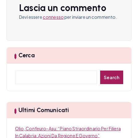
Lascia un commento
e
Devi essere
connesso
per inviare un commento.
a
r
t
Cerca
i
c
C
Search
e
o
r
c
l
a
i
Ultimi Comunicati
Olio, Confeuro-Asu: “Piano Straordinario Per Filiera
In Calabria: Azioni Da Regione E Governo”