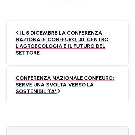
N
IL 5 DICEMBRE LA CONFERENZA
a
NAZIONALE CONFEURO, AL CENTRO
L'AGROECOLOGIA E IL FUTURO DEL
v
SETTORE
i
g
CONFERENZA NAZIONALE CONFEURO:
a
SERVE UNA SVOLTA VERSO LA
SOSTENIBILITA'
z
i
o
n