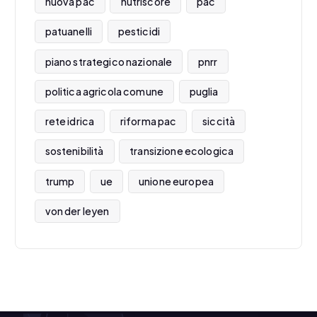
nuova pac
nutriscore
pac
patuanelli
pesticidi
piano strategico nazionale
pnrr
politica agricola comune
puglia
rete idrica
riforma pac
siccità
sostenibilità
transizione ecologica
trump
ue
unione europea
von der leyen