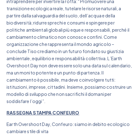
intraprendere per invertire la rotta: “Promuovere una
transizione ecologica reale, tutelare le risorse naturali, a
partire dalla salvaguardia del suolo, dell’acqua e della
biodiversità; ridurre sprechi e consumi e spingere per
politiche ambientali globali più eque e responsabili, perché il
cambiamento climatico non conosce confini. Come
organizzazione che rappresenta il mondo agricolo –
conclude Tiso crediamo in un futuro fondato su giustizia
ambientale, equilibrio e responsabilità collettiva. L’Earth
Overshoot Day non deve essere solo una data sul calendario,
ma un monito potente e un punto di partenza. Il
cambiamento è possibile, ma deve coinvolgere tutti:
istituzioni, imprese, cittadini. Insieme, possiamo costruire un
modello di sviluppo che non sacrifichi il domani per
soddisfare l’oggi”.
RASSEGNA STAMPA CONFEURO
Earth Overshoot Day, Confeuro: siamo in debito ecologico
cambiare stile di vita