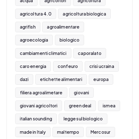
acqua
agricoltori
agricoltura
agricoltura 4.0
agricoltura biologica
agrifish
agroalimentare
agroecologia
biologico
cambiamenti climatici
caporalato
caro energia
confeuro
crisi ucraina
dazi
etichette alimentari
europa
filiera agroalimetare
giovani
giovani agricoltori
green deal
ismea
italian sounding
legge sul biologico
made in Italy
maltempo
Mercosur