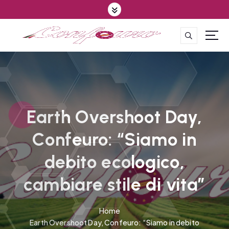
S
k
i
p
CONFEDERAZIONE DEGLI AGRICOLTORI EUROPEI E DEL MONDO
t
o
c
o
n
t
Earth Overshoot Day,
e
Confeuro: “Siamo in
n
t
debito ecologico,
cambiare stile di vita”
Home
Earth Overshoot Day, Confeuro: “Siamo in debito