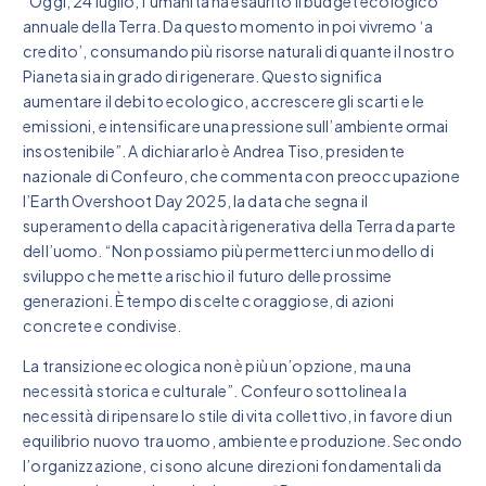
“Oggi, 24 luglio, l’umanità ha esaurito il budget ecologico
annuale della Terra. Da questo momento in poi vivremo ‘a
credito’, consumando più risorse naturali di quante il nostro
Pianeta sia in grado di rigenerare. Questo significa
aumentare il debito ecologico, accrescere gli scarti e le
emissioni, e intensificare una pressione sull’ambiente ormai
insostenibile”. A dichiararlo è Andrea Tiso, presidente
nazionale di Confeuro, che commenta con preoccupazione
l’Earth Overshoot Day 2025, la data che segna il
superamento della capacità rigenerativa della Terra da parte
dell’uomo. “Non possiamo più permetterci un modello di
sviluppo che mette a rischio il futuro delle prossime
generazioni. È tempo di scelte coraggiose, di azioni
concrete e condivise.
La transizione ecologica non è più un’opzione, ma una
necessità storica e culturale”. Confeuro sottolinea la
necessità di ripensare lo stile di vita collettivo, in favore di un
equilibrio nuovo tra uomo, ambiente e produzione. Secondo
l’organizzazione, ci sono alcune direzioni fondamentali da