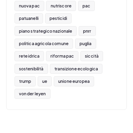
nuova pac
nutriscore
pac
patuanelli
pesticidi
piano strategico nazionale
pnrr
politica agricola comune
puglia
rete idrica
riforma pac
siccità
sostenibilità
transizione ecologica
trump
ue
unione europea
von der leyen