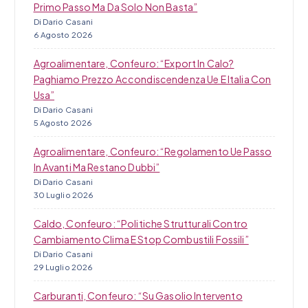
Primo Passo Ma Da Solo Non Basta”
i
Di Dario Casani
6 Agosto 2026
Agroalimentare, Confeuro: “Export In Calo?
Paghiamo Prezzo Accondiscendenza Ue E Italia Con
Usa”
Di Dario Casani
5 Agosto 2026
Agroalimentare, Confeuro: “Regolamento Ue Passo
In Avanti Ma Restano Dubbi”
Di Dario Casani
30 Luglio 2026
Caldo, Confeuro: “Politiche Strutturali Contro
Cambiamento Clima E Stop Combustili Fossili”
Di Dario Casani
29 Luglio 2026
Carburanti, Confeuro: “Su Gasolio Intervento