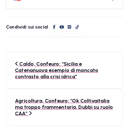
Condividi sui social
N
Caldo, Confeuro: “Sicilia e
a
Catenanuova esempio di mancato
contrasto alla crisi idrica”
v
i
Agricoltura, Confeuro: “Ok Coltivaitalia
g
ma troppo frammentaria. Dubbi su ruolo
a
CAA”
z