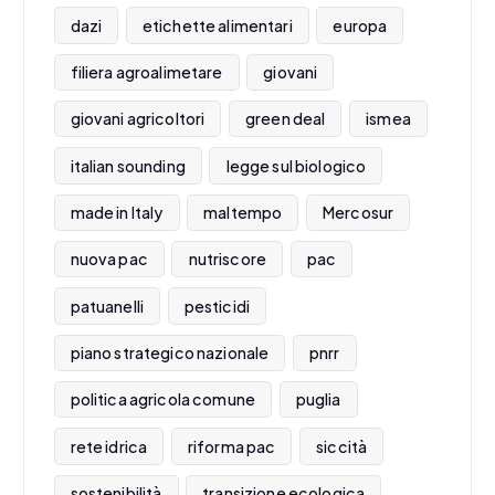
dazi
etichette alimentari
europa
filiera agroalimetare
giovani
giovani agricoltori
green deal
ismea
italian sounding
legge sul biologico
made in Italy
maltempo
Mercosur
nuova pac
nutriscore
pac
patuanelli
pesticidi
piano strategico nazionale
pnrr
politica agricola comune
puglia
rete idrica
riforma pac
siccità
sostenibilità
transizione ecologica