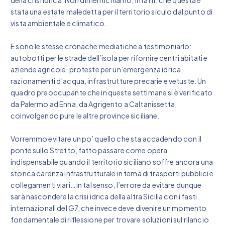
della crisi idrica. Non dimentichiamo, infatti, che questa è
stata una estate maledetta per il territorio siculo dal punto di
vista ambientale e climatico.
E sono le stesse cronache mediatiche a testimoniarlo:
autobotti per le strade dell’isola per rifornire centri abitati e
aziende agricole, proteste per un’emergenza idrica,
razionamenti d’acqua, infrastrutture precarie e vetuste. Un
quadro preoccupante che in queste settimane si è verificato
da Palermo ad Enna, da Agrigento a Caltanissetta,
coinvolgendo pure le altre province siciliane.
Vorremmo evitare un po’ quello che sta accadendo con il
ponte sullo Stretto, fatto passare come opera
indispensabile quando il territorio siciliano soffre ancora una
storica carenza infrastrutturale in tema di trasporti pubblici e
collegamenti viari… in tal senso, l’errore da evitare dunque
sarà nascondere la crisi idrica della altra Sicilia con i fasti
internazionali del G7, che invece deve divenire un momento
fondamentale di riflessione per trovare soluzioni sul rilancio