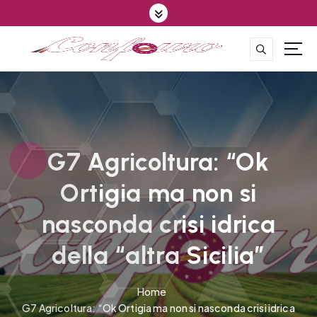
S
k
i
p
CONFEDERAZIONE DEGLI AGRICOLTORI EUROPEI E DEL MONDO
t
o
c
o
n
t
G7 Agricoltura: “Ok
e
Ortigia ma non si
n
t
nasconda crisi idrica
della “altra Sicilia”
Home
G7 Agricoltura: “Ok Ortigia ma non si nasconda crisi idrica