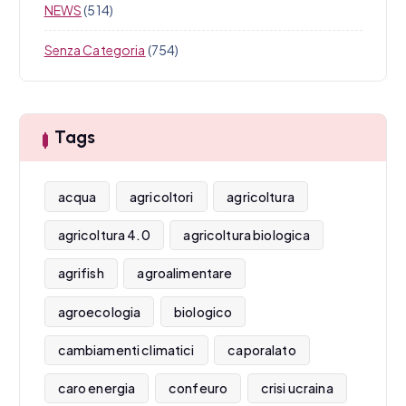
NEWS
(514)
Senza Categoria
(754)
Tags
acqua
agricoltori
agricoltura
agricoltura 4.0
agricoltura biologica
agrifish
agroalimentare
agroecologia
biologico
cambiamenti climatici
caporalato
caro energia
confeuro
crisi ucraina