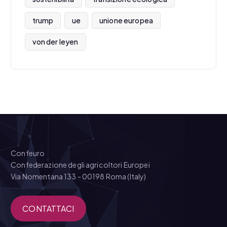
trump
ue
unione europea
von der leyen
Confeuro
Confederazione degli agricoltori Europei
Via Nomentana 133 - 00198 Roma (Italy)
CONTATTACI