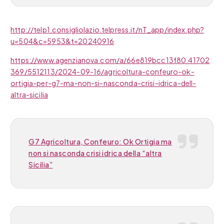
http://telp1.consigliolazio.telpress.it/nT_app/index.php?
u=504&c=5953&t=20240916
https://www.agenzianova.com/a/66e819bcc13f80.41702
369/5512113/2024-09-16/agricoltura-confeuro-ok-
ortigia-per-g7-ma-non-si-nasconda-crisi-idrica-dell-
altra-sicilia
G7 Agricoltura, Confeuro: Ok Ortigia ma
non si nasconda crisi idrica della “altra
Sicilia”