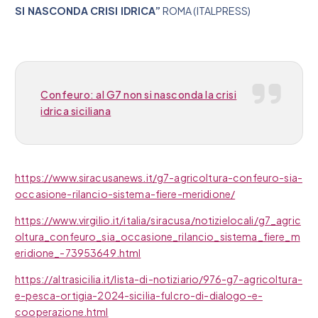
SI NASCONDA CRISI IDRICA”
ROMA (ITALPRESS)
Confeuro: al G7 non si nasconda la crisi
idrica siciliana
https://www.siracusanews.it/g7-agricoltura-confeuro-sia-
occasione-rilancio-sistema-fiere-meridione/
https://www.virgilio.it/italia/siracusa/notizielocali/g7_agric
oltura_confeuro_sia_occasione_rilancio_sistema_fiere_m
eridione_-73953649.html
https://altrasicilia.it/lista-di-notiziario/976-g7-agricoltura-
e-pesca-ortigia-2024-sicilia-fulcro-di-dialogo-e-
cooperazione.html