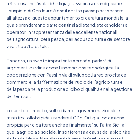
a Siracusa, nell’isola di Ortigia, si avvicina a grandi passi e
l’auspicio di Confeuro è che il nostro paese possa essere
all’altezza di questo appuntamento di caratura mondiale, al
quale prenderanno parte centinaia di stand, stakeholders e
operatori in rappresentanza delle eccellenze nazionali
dell’agricoltura, della pesca, dell’acquacoltura e del settore
vivaistico/forestale.
E ancora, un evento importante perché si parlerà di
argomenti cardine come l’innovazione tecnologica, la
cooperazione con Paesi in via di sviluppo, la reciprocità dei
commerci e la riaffermazione del ruolo dell’agricoltura e
della pesca nella produzione di cibo di qualità e nella gestione
dei territori.
In questo contesto, sollecitiamo il governo nazionale e il
ministro Lollobrigida a rendere il G7 di Ortigia l’occasione
propizia per dibattere anche e finalmente “sull’altra Sicilia”,
quella agricola e sociale, in sofferenza a causa della siccità e