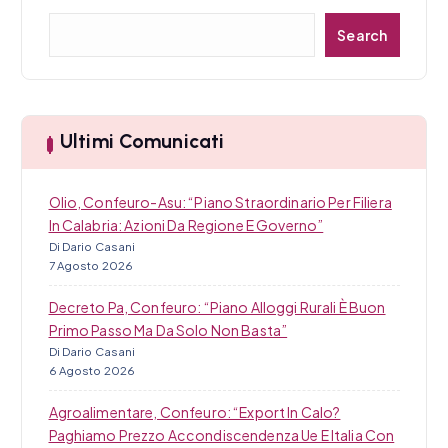
a
C
r
Search
e
r
t
c
i
a
Ultimi Comunicati
c
o
Olio, Confeuro-Asu: “Piano Straordinario Per Filiera
In Calabria: Azioni Da Regione E Governo”
l
Di Dario Casani
7 Agosto 2026
i
Decreto Pa, Confeuro: “Piano Alloggi Rurali È Buon
Primo Passo Ma Da Solo Non Basta”
Di Dario Casani
6 Agosto 2026
Agroalimentare, Confeuro: “Export In Calo?
Paghiamo Prezzo Accondiscendenza Ue E Italia Con