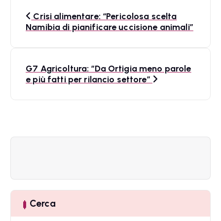
N
Crisi alimentare: “Pericolosa scelta
a
Namibia di pianificare uccisione animali”
v
i
G7 Agricoltura: “Da Ortigia meno parole
e più fatti per rilancio settore”
g
a
z
i
o
n
e
Cerca