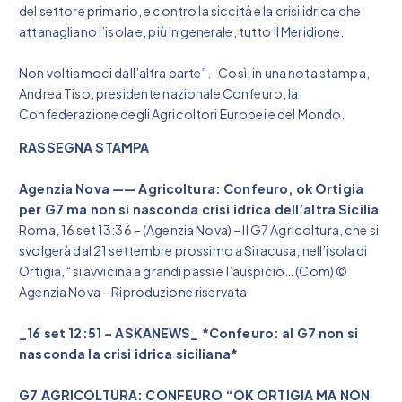
del settore primario, e contro la siccità e la crisi idrica che
attanagliano l’isola e, più in generale, tutto il Meridione.
Non voltiamoci dall’altra parte”. Così, in una nota stampa,
Andrea Tiso, presidente nazionale Confeuro, la
Confederazione degli Agricoltori Europei e del Mondo.
RASSEGNA STAMPA
Agenzia Nova —— Agricoltura: Confeuro, ok Ortigia
per G7 ma non si nasconda crisi idrica dell’altra Sicilia
Roma, 16 set 13:36 – (Agenzia Nova) – Il G7 Agricoltura, che si
svolgerà dal 21 settembre prossimo a Siracusa, nell’isola di
Ortigia, “si avvicina a grandi passi e l’auspicio… (Com) ©
Agenzia Nova – Riproduzione riservata
_16 set 12:51 – ASKANEWS_ *Confeuro: al G7 non si
nasconda la crisi idrica siciliana*
G7 AGRICOLTURA: CONFEURO “OK ORTIGIA MA NON