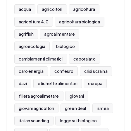
acqua
agricoltori
agricoltura
agricoltura 4.0
agricoltura biologica
agrifish
agroalimentare
agroecologia
biologico
cambiamenti climatici
caporalato
caro energia
confeuro
crisi ucraina
dazi
etichette alimentari
europa
filiera agroalimetare
giovani
giovani agricoltori
green deal
ismea
italian sounding
legge sul biologico