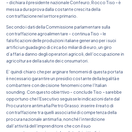
– dichiara il presidente nazionale Confeuro, Rocco Tiso – è
messa a dura prova dalla costante crescita della
contraffazione nel settore primario.
Secondo i dati della Commissione parlamentare sulla
contraffazione agroalimentare – continua Tiso – le
falsificazioni delle produzioni italiane generano per i suoi
artifici un guadagno di circa 6o miliardi di euro, un giro
d’affari a danno degli operatori agricoli, dell’occupazione in
agricoltura e della salute dei consumatori.
E’ quindi chiaro che per arginare fenomeni di questa portata
è necessario garantire un presidio costante della legalità e
combattere con decisione fenomeni come l’Italian
sounding. Con questo obiettivo – conclude Tiso – sarebbe
opportuno che l’Esecutivo seguisse le indicazioni date dal
Procuratore antimafia Pietro Grasso: inserire il reato di
contraffazione tra quelli associativi di competenza della
procura nazionale antimafia, nonché l’interdizione
dall’attività dell’imprenditore che con il suo