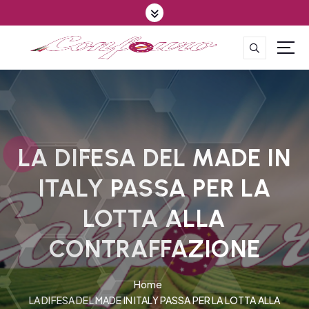
S
k
i
p
CONFEDERAZIONE DEGLI AGRICOLTORI EUROPEI E DEL MONDO
t
o
c
o
n
t
LA DIFESA DEL MADE IN
e
ITALY PASSA PER LA
n
t
LOTTA ALLA
CONTRAFFAZIONE
Home
LA DIFESA DEL MADE IN ITALY PASSA PER LA LOTTA ALLA