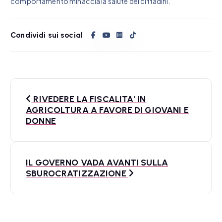
comportamento minaccia la salute dei cittadini.
Condividi sui social
N
RIVEDERE LA FISCALITA' IN
a
AGRICOLTURA A FAVORE DI GIOVANI E
DONNE
v
i
IL GOVERNO VADA AVANTI SULLA
g
SBUROCRATIZZAZIONE
a
z