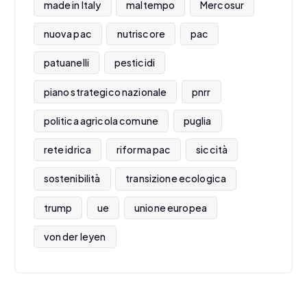
made in Italy
maltempo
Mercosur
nuova pac
nutriscore
pac
patuanelli
pesticidi
piano strategico nazionale
pnrr
politica agricola comune
puglia
rete idrica
riforma pac
siccità
sostenibilità
transizione ecologica
trump
ue
unione europea
von der leyen