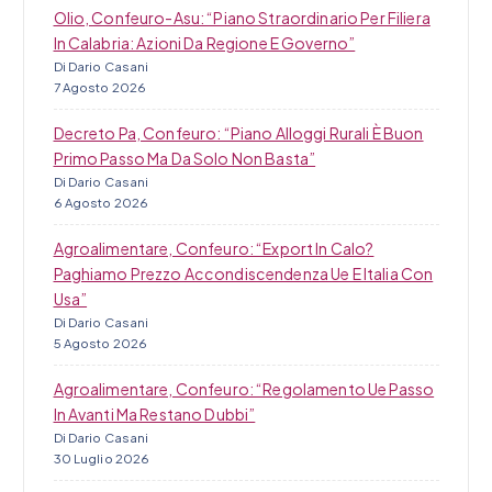
i
Olio, Confeuro-Asu: “Piano Straordinario Per Filiera
In Calabria: Azioni Da Regione E Governo”
Di Dario Casani
7 Agosto 2026
Decreto Pa, Confeuro: “Piano Alloggi Rurali È Buon
Primo Passo Ma Da Solo Non Basta”
Di Dario Casani
6 Agosto 2026
Agroalimentare, Confeuro: “Export In Calo?
Paghiamo Prezzo Accondiscendenza Ue E Italia Con
Usa”
Di Dario Casani
5 Agosto 2026
Agroalimentare, Confeuro: “Regolamento Ue Passo
In Avanti Ma Restano Dubbi”
Di Dario Casani
30 Luglio 2026