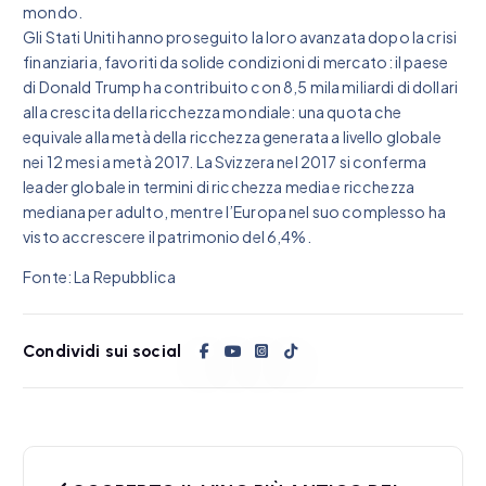
mondo.
Gli Stati Uniti hanno proseguito la loro avanzata dopo la crisi
finanziaria, favoriti da solide condizioni di mercato: il paese
di Donald Trump ha contribuito con 8,5 mila miliardi di dollari
alla crescita della ricchezza mondiale: una quota che
equivale alla metà della ricchezza generata a livello globale
nei 12 mesi a metà 2017. La Svizzera nel 2017 si conferma
leader globale in termini di ricchezza media e ricchezza
mediana per adulto, mentre l’Europa nel suo complesso ha
visto accrescere il patrimonio del 6,4%.
Fonte: La Repubblica
Condividi sui social
N