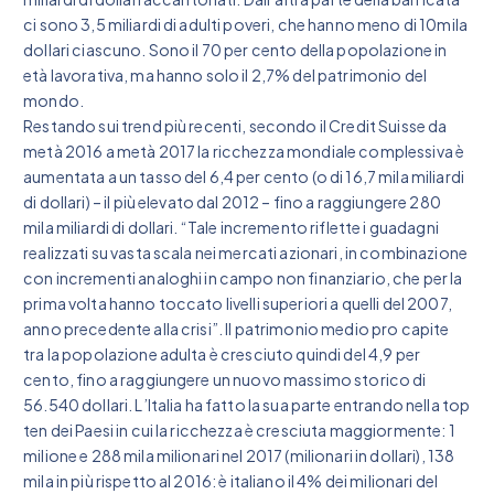
ci sono 3,5 miliardi di adulti poveri, che hanno meno di 10mila
dollari ciascuno. Sono il 70 per cento della popolazione in
età lavorativa, ma hanno solo il 2,7% del patrimonio del
mondo.
Restando sui trend più recenti, secondo il Credit Suisse da
metà 2016 a metà 2017 la ricchezza mondiale complessiva è
aumentata a un tasso del 6,4 per cento (o di 16,7 mila miliardi
di dollari) – il più elevato dal 2012 – fino a raggiungere 280
mila miliardi di dollari. “Tale incremento riflette i guadagni
realizzati su vasta scala nei mercati azionari, in combinazione
con incrementi analoghi in campo non finanziario, che per la
prima volta hanno toccato livelli superiori a quelli del 2007,
anno precedente alla crisi”. Il patrimonio medio pro capite
tra la popolazione adulta è cresciuto quindi del 4,9 per
cento, fino a raggiungere un nuovo massimo storico di
56.540 dollari. L’Italia ha fatto la sua parte entrando nella top
ten dei Paesi in cui la ricchezza è cresciuta maggiormente: 1
milione e 288 mila milionari nel 2017 (milionari in dollari), 138
mila in più rispetto al 2016: è italiano il 4% dei milionari del