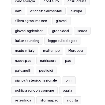
caro energia
confeuro
crisi ucraina
dazi
etichette alimentari
europa
filiera agroalimetare
giovani
giovani agricoltori
green deal
ismea
italian sounding
legge sul biologico
made in Italy
maltempo
Mercosur
nuova pac
nutriscore
pac
patuanelli
pesticidi
piano strategico nazionale
pnrr
politica agricola comune
puglia
rete idrica
riforma pac
siccità