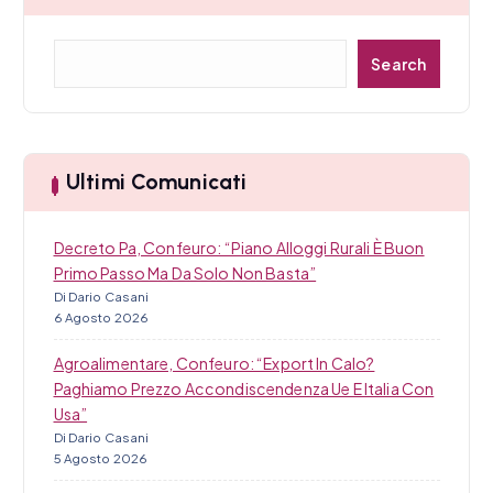
r
t
C
Search
e
i
r
c
c
a
Ultimi Comunicati
o
l
Decreto Pa, Confeuro: “Piano Alloggi Rurali È Buon
i
Primo Passo Ma Da Solo Non Basta”
Di Dario Casani
6 Agosto 2026
Agroalimentare, Confeuro: “Export In Calo?
Paghiamo Prezzo Accondiscendenza Ue E Italia Con
Usa”
Di Dario Casani
5 Agosto 2026