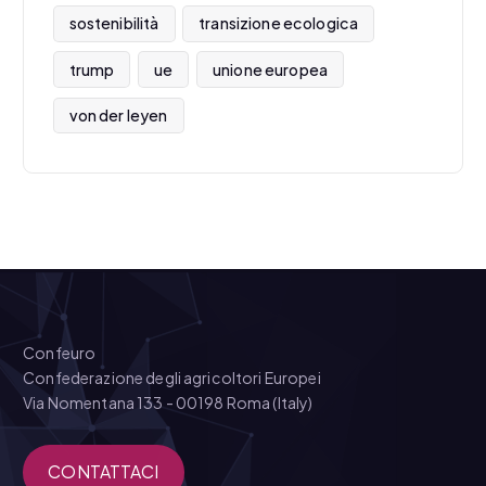
sostenibilità
transizione ecologica
trump
ue
unione europea
von der leyen
Confeuro
Confederazione degli agricoltori Europei
Via Nomentana 133 - 00198 Roma (Italy)
CONTATTACI