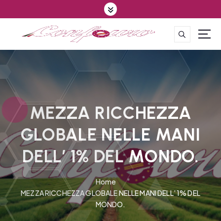
S
k
i
p
CONFEDERAZIONE DEGLI AGRICOLTORI EUROPEI E DEL MONDO
t
o
c
o
n
t
MEZZA RICCHEZZA
e
GLOBALE NELLE MANI
n
t
DELL’ 1% DEL MONDO.
Home
MEZZA RICCHEZZA GLOBALE NELLE MANI DELL’ 1% DEL
MONDO.