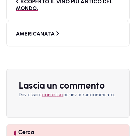
SCOPERTO IL VINO PIÙ ANTICO DEL
a
MONDO.
v
i
AMERICANATA
g
a
z
i
Lascia un commento
o
Devi essere
connesso
per inviare un commento.
n
e
a
Cerca