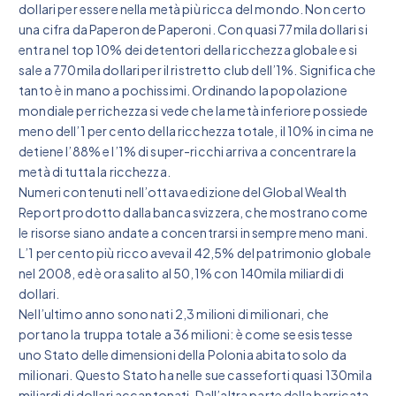
dollari per essere nella metà più ricca del mondo. Non certo
una cifra da Paperon de Paperoni. Con quasi 77mila dollari si
entra nel top 10% dei detentori della ricchezza globale e si
sale a 770mila dollari per il ristretto club dell’1%. Significa che
tanto è in mano a pochissimi. Ordinando la popolazione
mondiale per richezza si vede che la metà inferiore possiede
meno dell’1 per cento della ricchezza totale, il 10% in cima ne
detiene l’88% e l’1% di super-ricchi arriva a concentrare la
metà di tutta la ricchezza.
Numeri contenuti nell’ottava edizione del Global Wealth
Report prodotto dalla banca svizzera, che mostrano come
le risorse siano andate a concentrarsi in sempre meno mani.
L’1 per cento più ricco aveva il 42,5% del patrimonio globale
nel 2008, ed è ora salito al 50,1% con 140mila miliardi di
dollari.
Nell’ultimo anno sono nati 2,3 milioni di milionari, che
portano la truppa totale a 36 milioni: è come se esistesse
uno Stato delle dimensioni della Polonia abitato solo da
milionari. Questo Stato ha nelle sue casseforti quasi 130mila
miliardi di dollari accantonati. Dall’altra parte della barricata