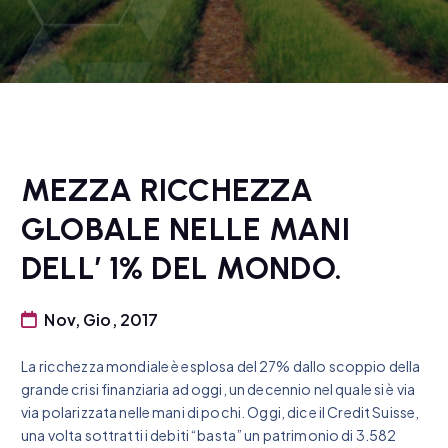
MEZZA RICCHEZZA
GLOBALE NELLE MANI
DELL’ 1% DEL MONDO.
Nov, Gio, 2017
La ricchezza mondiale è esplosa del 27% dallo scoppio della
grande crisi finanziaria ad oggi, un decennio nel quale si è via
via polarizzata nelle mani di pochi. Oggi, dice il Credit Suisse,
una volta sottratti i debiti “basta” un patrimonio di 3.582