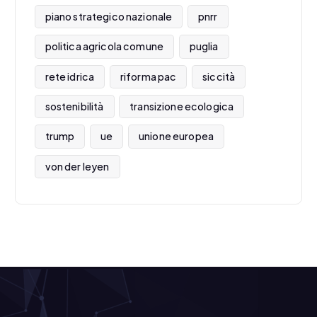
piano strategico nazionale
pnrr
politica agricola comune
puglia
rete idrica
riforma pac
siccità
sostenibilità
transizione ecologica
trump
ue
unione europea
von der leyen