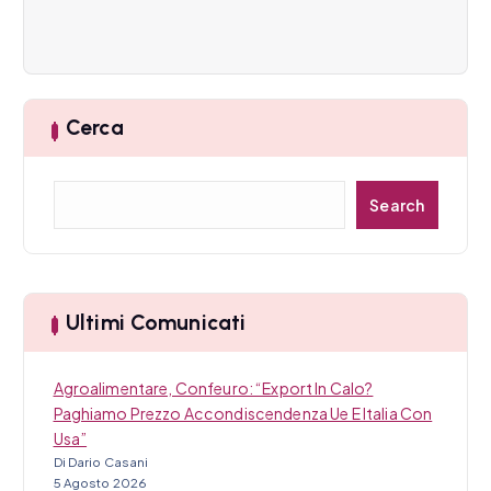
n
e
a
Cerca
r
C
t
Search
e
i
r
c
c
a
Ultimi Comunicati
o
l
Agroalimentare, Confeuro: “Export In Calo?
Paghiamo Prezzo Accondiscendenza Ue E Italia Con
i
Usa”
Di Dario Casani
5 Agosto 2026