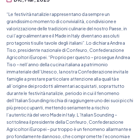
“Le festività natalizie rappresentano da sempre un
grandissimo momento di convivialità, condivisione e
valorizzazione delle tradizioni culinarie del nostro Paese, in
cui l’agroalimentare e il Made in Italy diventano assoluti
protagonisti sulle tavole degli italiani”. Lo dichiara Andrea
Tiso, presidente nazionale di Confeuro, Confederazione
Agricoltori Europei. “Proprio per questo – prosegue Andrea
Tiso – nell’anno della cucina italiana a patrimonio
immateriale dell’Unesco, la nostra Confederazione invita le
famiglie a prestare particolare attenzione alla qualità e
all’origine dei prodotti alimentari acquistati, soprattutto
durante le festività natalizie, periodo in cui il fenomeno
dell’Italian Sounding rischia di raggiungere uno dei suoi picchi
più preoccupanti, mettendo seriamente a rischio
l’autenticità del vero Made in Italy. L’Italian Sounding –
sottolinea il presidente della Confeuro, Confederazione
Agricoltori Europei – purtroppo è un fenomeno allarmante e
profondamente dannoso, che compromette l’economia e