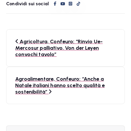
Condividi sui social
N
Agricoltura, Confeuro: “Rinvio Ue-
a
Mercosur palliativo. Von der Leyen
convochi tavolo”
v
i
Agroalimentare, Confeuro: “Anche a
g
Natale italiani hanno scelto qualità e
a
sostenibilità”
z
i
o