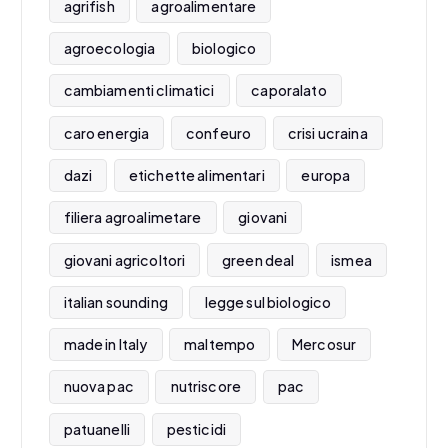
agrifish
agroalimentare
agroecologia
biologico
cambiamenti climatici
caporalato
caro energia
confeuro
crisi ucraina
dazi
etichette alimentari
europa
filiera agroalimetare
giovani
giovani agricoltori
green deal
ismea
italian sounding
legge sul biologico
made in Italy
maltempo
Mercosur
nuova pac
nutriscore
pac
patuanelli
pesticidi