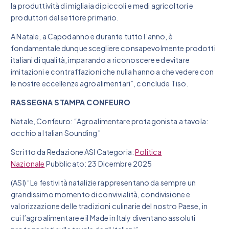
la produttività di migliaia di piccoli e medi agricoltori e
produttori del settore primario.
A Natale, a Capodanno e durante tutto l’anno, è
fondamentale dunque scegliere consapevolmente prodotti
italiani di qualità, imparando a riconoscere ed evitare
imitazioni e contraffazioni che nulla hanno a che vedere con
le nostre eccellenze agroalimentari”, conclude Tiso.
RASSEGNA STAMPA CONFEURO
Natale, Confeuro: “Agroalimentare protagonista a tavola:
occhio a Italian Sounding”
Scritto da Redazione ASI Categoria:
Politica
Nazionale
Pubblicato: 23 Dicembre 2025
(ASI) “Le festività natalizie rappresentano da sempre un
grandissimo momento di convivialità, condivisione e
valorizzazione delle tradizioni culinarie del nostro Paese, in
cui l’agroalimentare e il Made in Italy diventano assoluti