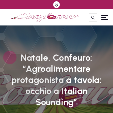
S
k
i
p
CONFEDERAZIONE DEGLI AGRICOLTORI EUROPEI E DEL MONDO
t
o
c
o
n
t
Natale, Confeuro:
e
“Agroalimentare
n
t
protagonista a tavola:
occhio a Italian
Sounding”