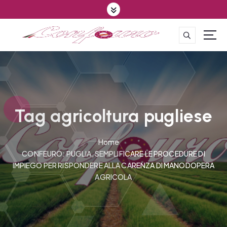
S
k
i
p
CONFEDERAZIONE DEGLI AGRICOLTORI EUROPEI E DEL MONDO
t
o
c
o
n
t
Tag agricoltura pugliese
e
n
Home
t
CONFEURO: PUGLIA, SEMPLIFICARE LE PROCEDURE DI
IMPIEGO PER RISPONDERE ALLA CARENZA DI MANODOPERA
AGRICOLA