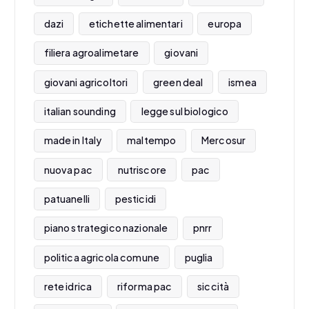
dazi
etichette alimentari
europa
filiera agroalimetare
giovani
giovani agricoltori
green deal
ismea
italian sounding
legge sul biologico
made in Italy
maltempo
Mercosur
nuova pac
nutriscore
pac
patuanelli
pesticidi
piano strategico nazionale
pnrr
politica agricola comune
puglia
rete idrica
riforma pac
siccità