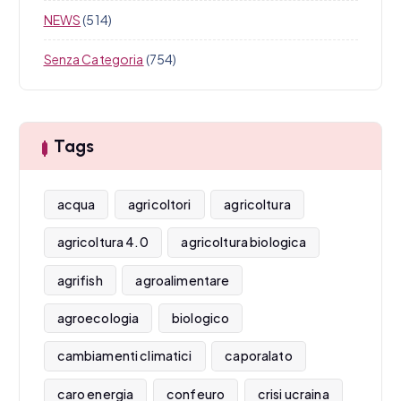
NEWS
(514)
Senza Categoria
(754)
Tags
acqua
agricoltori
agricoltura
agricoltura 4.0
agricoltura biologica
agrifish
agroalimentare
agroecologia
biologico
cambiamenti climatici
caporalato
caro energia
confeuro
crisi ucraina