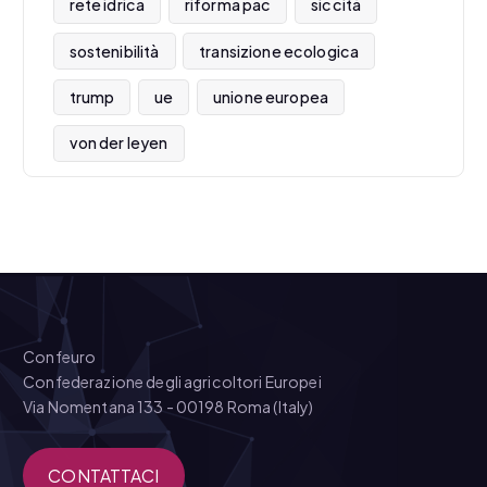
rete idrica
riforma pac
siccità
sostenibilità
transizione ecologica
trump
ue
unione europea
von der leyen
Confeuro
Confederazione degli agricoltori Europei
Via Nomentana 133 - 00198 Roma (Italy)
CONTATTACI