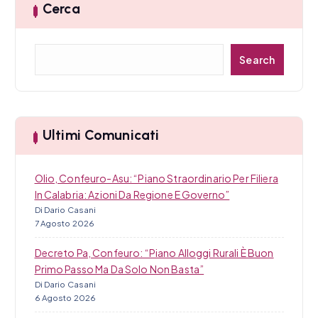
Cerca
C
Search
e
r
c
a
Ultimi Comunicati
Olio, Confeuro-Asu: “Piano Straordinario Per Filiera
In Calabria: Azioni Da Regione E Governo”
Di Dario Casani
7 Agosto 2026
Decreto Pa, Confeuro: “Piano Alloggi Rurali È Buon
Primo Passo Ma Da Solo Non Basta”
Di Dario Casani
6 Agosto 2026