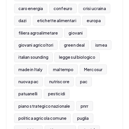
caro energia
confeuro
crisi ucraina
dazi
etichette alimentari
europa
filiera agroalimetare
giovani
giovani agricoltori
green deal
ismea
italian sounding
legge sul biologico
made in Italy
maltempo
Mercosur
nuova pac
nutriscore
pac
patuanelli
pesticidi
piano strategico nazionale
pnrr
politica agricola comune
puglia