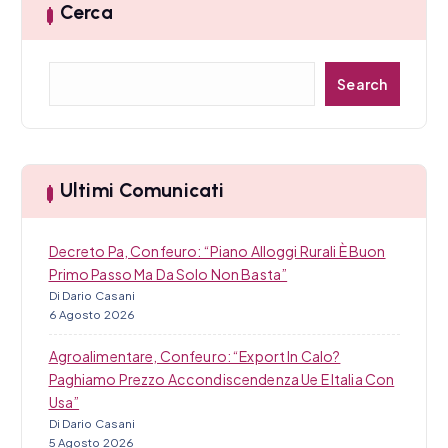
Cerca
C
Search
e
r
c
a
Ultimi Comunicati
Decreto Pa, Confeuro: “Piano Alloggi Rurali È Buon
Primo Passo Ma Da Solo Non Basta”
Di Dario Casani
6 Agosto 2026
Agroalimentare, Confeuro: “Export In Calo?
Paghiamo Prezzo Accondiscendenza Ue E Italia Con
Usa”
Di Dario Casani
5 Agosto 2026