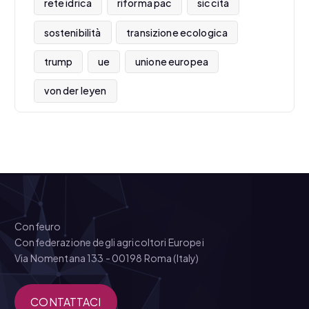
rete idrica
riforma pac
siccità
sostenibilità
transizione ecologica
trump
ue
unione europea
von der leyen
Confeuro
Confederazione degli agricoltori Europei
Via Nomentana 133 - 00198 Roma (Italy)
CONTATTACI