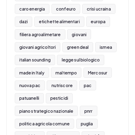
caro energia
confeuro
crisi ucraina
dazi
etichette alimentari
europa
filiera agroalimetare
giovani
giovani agricoltori
green deal
ismea
italian sounding
legge sul biologico
made in Italy
maltempo
Mercosur
nuova pac
nutriscore
pac
patuanelli
pesticidi
piano strategico nazionale
pnrr
politica agricola comune
puglia