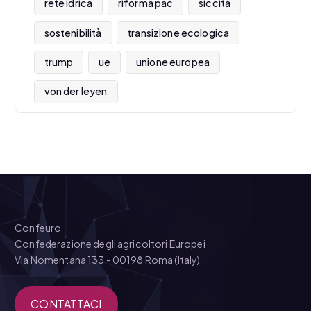
rete idrica
riforma pac
siccità
sostenibilità
transizione ecologica
trump
ue
unione europea
von der leyen
Confeuro
Confederazione degli agricoltori Europei
Via Nomentana 133 - 00198 Roma (Italy)
CONTATTACI