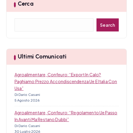
Cerca
C
Search
e
r
c
a
Ultimi Comunicati
Agroalimentare, Confeuro: “Export In Calo?
Paghiamo Prezzo Accondiscendenza Ue E Italia Con
Usa”
Di Dario Casani
5 Agosto 2026
Agroalimentare, Confeuro: “Regolamento Ue Passo
In Avanti Ma Restano Dubbi”
Di Dario Casani
30 Luglio 2026