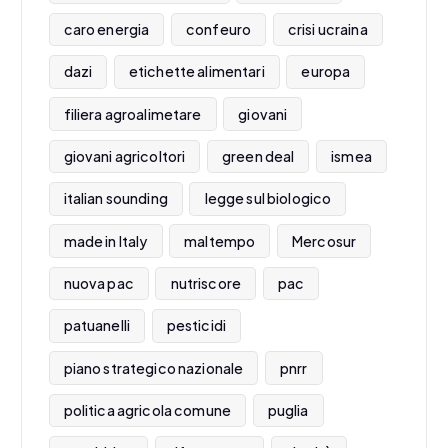
caro energia
confeuro
crisi ucraina
dazi
etichette alimentari
europa
filiera agroalimetare
giovani
giovani agricoltori
green deal
ismea
italian sounding
legge sul biologico
made in Italy
maltempo
Mercosur
nuova pac
nutriscore
pac
patuanelli
pesticidi
piano strategico nazionale
pnrr
politica agricola comune
puglia