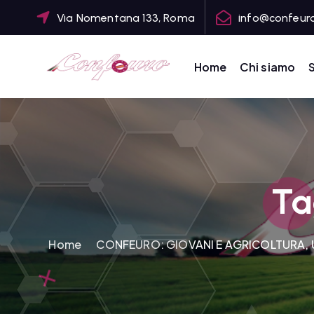
S
Via Nomentana 133, Roma
info@confeuro
k
i
p
Home
Chi siamo
S
t
CONFEDERAZIONE DEGLI AGRICOLTORI EUROPEI E DEL MONDO
o
c
o
n
t
Ta
e
n
t
Home
CONFEURO: GIOVANI E AGRICOLTURA, U