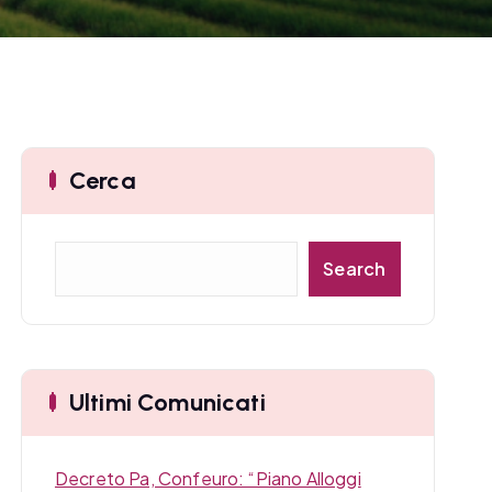
Cerca
C
Search
e
r
c
a
Ultimi Comunicati
Decreto Pa, Confeuro: “Piano Alloggi