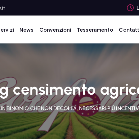
.it
L
ervizi
News
Convenzioni
Tesseramento
Contatt
g censimento agric
N BINOMIO CHE NON DECOLLA. NECESSARI PIÙ INCENTIVI