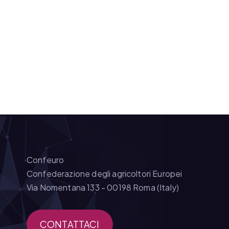
Confeuro
Confederazione degli agricoltori Europei
Via Nomentana 133 - 00198 Roma (Italy)
CONTATTACI