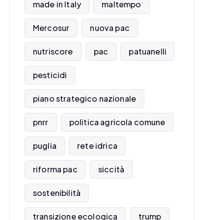
made in Italy
maltempo
Mercosur
nuova pac
nutriscore
pac
patuanelli
pesticidi
piano strategico nazionale
pnrr
politica agricola comune
puglia
rete idrica
riforma pac
siccità
sostenibilità
transizione ecologica
trump