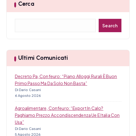
Cerca
C
Search
e
r
c
a
Ultimi Comunicati
Decreto Pa, Confeuro: “Piano Alloggi Rurali È Buon
Primo Passo Ma Da Solo Non Basta”
Di Dario Casani
6 Agosto 2026
Agroalimentare, Confeuro: “Export In Calo?
Paghiamo Prezzo Accondiscendenza Ue E Italia Con
Usa”
Di Dario Casani
5 Agosto 2026