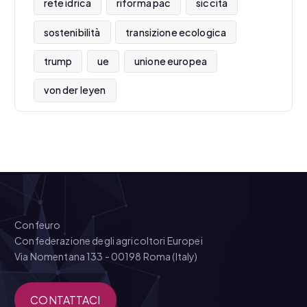
rete idrica
riforma pac
siccità
sostenibilità
transizione ecologica
trump
ue
unione europea
von der leyen
Confeuro
Confederazione degli agricoltori Europei
Via Nomentana 133 - 00198 Roma (Italy)
CONTATTACI