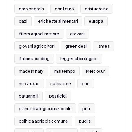
caro energia
confeuro
crisi ucraina
dazi
etichette alimentari
europa
filiera agroalimetare
giovani
giovani agricoltori
green deal
ismea
italian sounding
legge sul biologico
made in Italy
maltempo
Mercosur
nuova pac
nutriscore
pac
patuanelli
pesticidi
piano strategico nazionale
pnrr
politica agricola comune
puglia