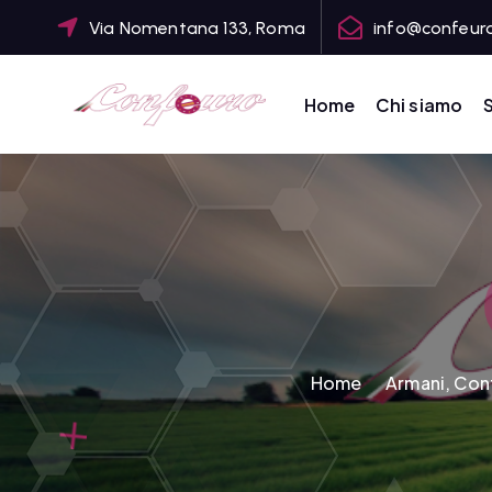
S
Via Nomentana 133, Roma
info@confeuro
k
i
p
Home
Chi siamo
S
t
CONFEDERAZIONE DEGLI AGRICOLTORI EUROPEI E DEL MONDO
o
c
o
n
t
e
n
t
Home
Armani, Con