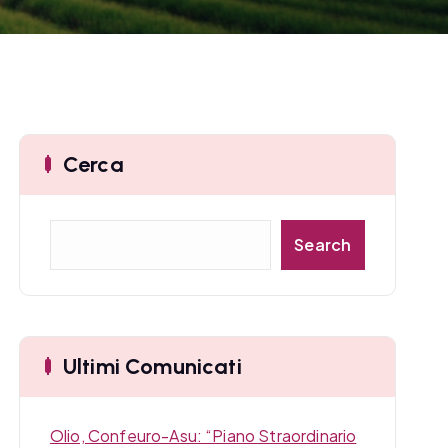
Cerca
C
Search
e
r
c
a
Ultimi Comunicati
Olio, Confeuro-Asu: “Piano Straordinario