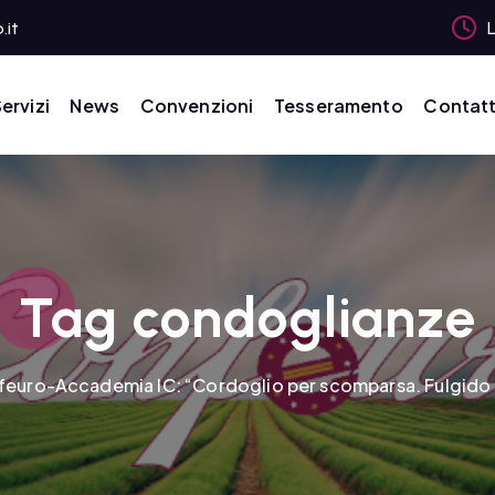
.it
L
ervizi
News
Convenzioni
Tesseramento
Contatt
Tag condoglianze
feuro-Accademia IC: “Cordoglio per scomparsa. Fulgido e