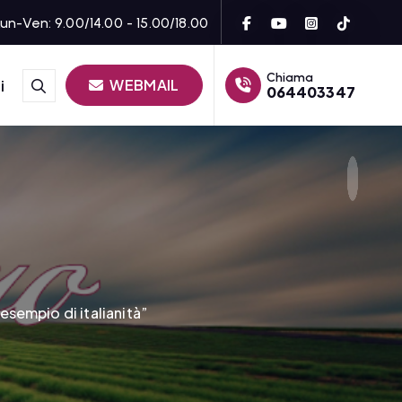
un-Ven: 9.00/14.00 - 15.00/18.00
Chiama
WEBMAIL
i
064403347
sempio di italianità”