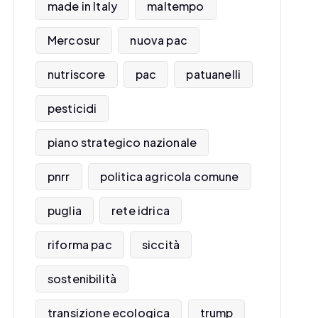
made in Italy
maltempo
Mercosur
nuova pac
nutriscore
pac
patuanelli
pesticidi
piano strategico nazionale
pnrr
politica agricola comune
puglia
rete idrica
riforma pac
siccità
sostenibilità
transizione ecologica
trump