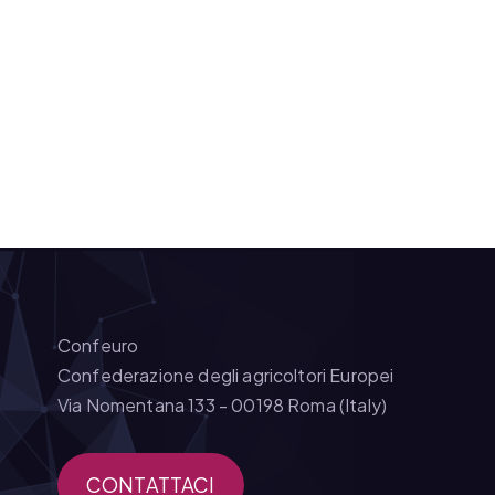
Confeuro
Confederazione degli agricoltori Europei
Via Nomentana 133 - 00198 Roma (Italy)
CONTATTACI