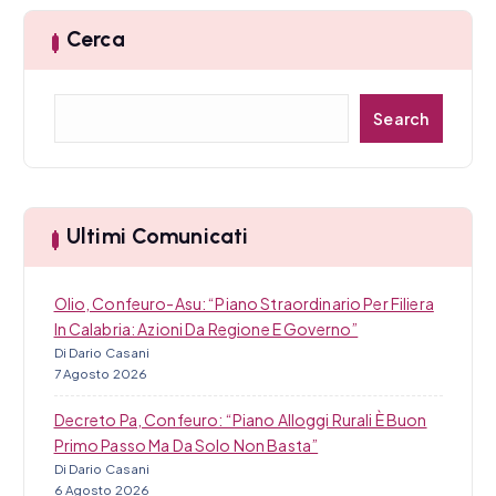
Cerca
C
Search
e
r
c
a
Ultimi Comunicati
Olio, Confeuro-Asu: “Piano Straordinario Per Filiera
In Calabria: Azioni Da Regione E Governo”
Di Dario Casani
7 Agosto 2026
Decreto Pa, Confeuro: “Piano Alloggi Rurali È Buon
Primo Passo Ma Da Solo Non Basta”
Di Dario Casani
6 Agosto 2026