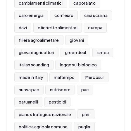
cambiamenti climatici
caporalato
caro energia
confeuro
crisi ucraina
dazi
etichette alimentari
europa
filiera agroalimetare
giovani
giovani agricoltori
green deal
ismea
italian sounding
legge sul biologico
made in Italy
maltempo
Mercosur
nuova pac
nutriscore
pac
patuanelli
pesticidi
piano strategico nazionale
pnrr
politica agricola comune
puglia