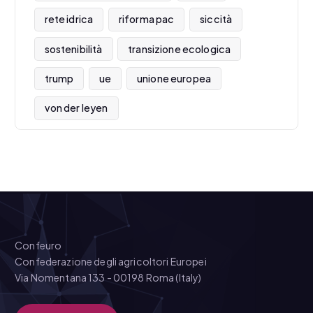
rete idrica
riforma pac
siccità
sostenibilità
transizione ecologica
trump
ue
unione europea
von der leyen
Confeuro
Confederazione degli agricoltori Europei
Via Nomentana 133 - 00198 Roma (Italy)