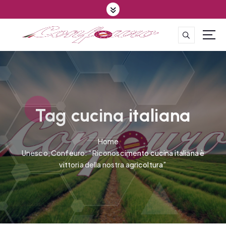
S
k
i
p
CONFEDERAZIONE DEGLI AGRICOLTORI EUROPEI E DEL MONDO
t
o
c
o
n
t
Tag cucina italiana
e
n
Home
t
Unesco, Confeuro: “Riconoscimento cucina italiana è
vittoria della nostra agricoltura”