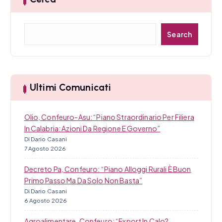
C
Search
e
r
c
a
Ultimi Comunicati
Olio, Confeuro-Asu: “Piano Straordinario Per Filiera
In Calabria: Azioni Da Regione E Governo”
Di Dario Casani
7 Agosto 2026
Decreto Pa, Confeuro: “Piano Alloggi Rurali È Buon
Primo Passo Ma Da Solo Non Basta”
Di Dario Casani
6 Agosto 2026
Agroalimentare, Confeuro: “Export In Calo?