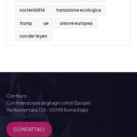
sostenibilità
transizione ecologica
trump
ue
unione europea
von der leyen
Confeuro
Confederazione degli agricoltori Europei
Via Nomentana 133 - 00198 Roma (Italy)
CONTATTACI