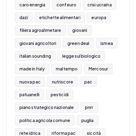
caro energia
confeuro
crisi ucraina
dazi
etichette alimentari
europa
filiera agroalimetare
giovani
giovani agricoltori
green deal
ismea
italian sounding
legge sul biologico
made in Italy
maltempo
Mercosur
nuova pac
nutriscore
pac
patuanelli
pesticidi
piano strategico nazionale
pnrr
politica agricola comune
puglia
rete idrica
riforma pac
siccità