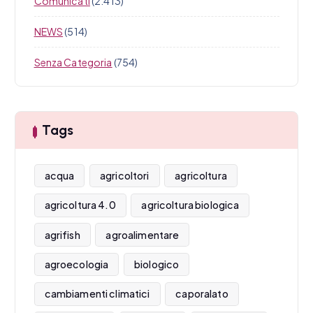
Comunicati
(2.413)
NEWS
(514)
Senza Categoria
(754)
Tags
acqua
agricoltori
agricoltura
agricoltura 4.0
agricoltura biologica
agrifish
agroalimentare
agroecologia
biologico
cambiamenti climatici
caporalato