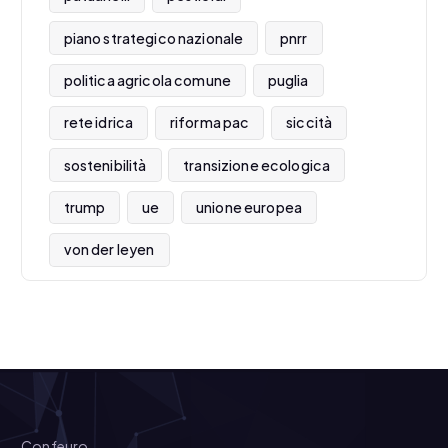
piano strategico nazionale
pnrr
politica agricola comune
puglia
rete idrica
riforma pac
siccità
sostenibilità
transizione ecologica
trump
ue
unione europea
von der leyen
Confeuro