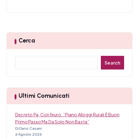
Cerca
C
Search
e
r
c
a
Ultimi Comunicati
Decreto Pa, Confeuro: “Piano Alloggi Rurali È Buon
Primo Passo Ma Da Solo Non Basta”
Di Dario Casani
6 Agosto 2026