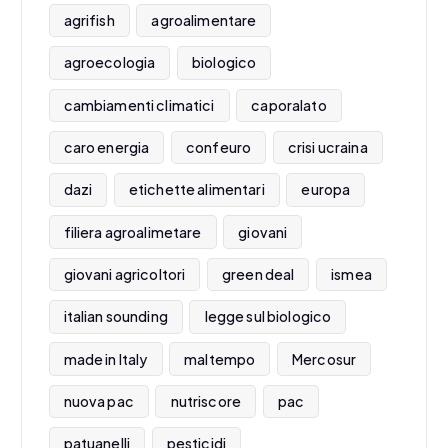
agrifish
agroalimentare
agroecologia
biologico
cambiamenti climatici
caporalato
caro energia
confeuro
crisi ucraina
dazi
etichette alimentari
europa
filiera agroalimetare
giovani
giovani agricoltori
green deal
ismea
italian sounding
legge sul biologico
made in Italy
maltempo
Mercosur
nuova pac
nutriscore
pac
patuanelli
pesticidi