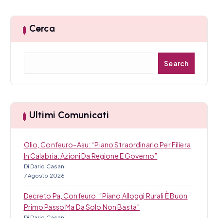
Cerca
C
Search
e
r
c
a
Ultimi Comunicati
Olio, Confeuro-Asu: “Piano Straordinario Per Filiera
In Calabria: Azioni Da Regione E Governo”
Di Dario Casani
7 Agosto 2026
Decreto Pa, Confeuro: “Piano Alloggi Rurali È Buon
Primo Passo Ma Da Solo Non Basta”
Di Dario Casani