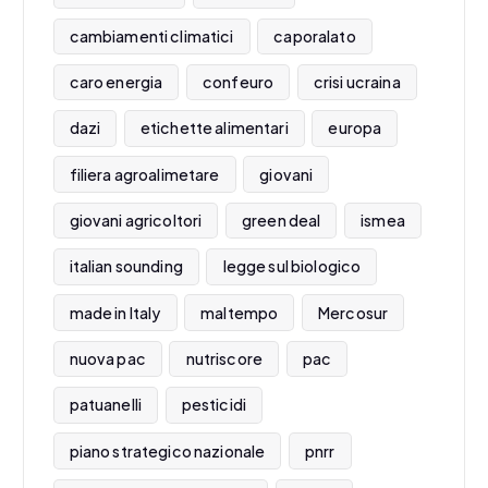
cambiamenti climatici
caporalato
caro energia
confeuro
crisi ucraina
dazi
etichette alimentari
europa
filiera agroalimetare
giovani
giovani agricoltori
green deal
ismea
italian sounding
legge sul biologico
made in Italy
maltempo
Mercosur
nuova pac
nutriscore
pac
patuanelli
pesticidi
piano strategico nazionale
pnrr