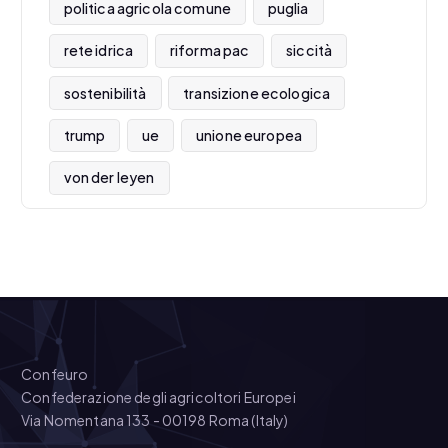
politica agricola comune
puglia
rete idrica
riforma pac
siccità
sostenibilità
transizione ecologica
trump
ue
unione europea
von der leyen
Confeuro
Confederazione degli agricoltori Europei
Via Nomentana 133 - 00198 Roma (Italy)