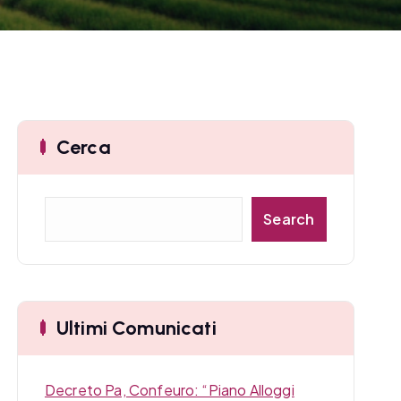
Cerca
C
Search
e
r
c
a
Ultimi Comunicati
Decreto Pa, Confeuro: “Piano Alloggi