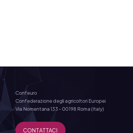
Confeuro
Confederazione degli agricoltori Europei
Via Nomentana 133 - 00198 Roma (Italy)
CONTATTACI