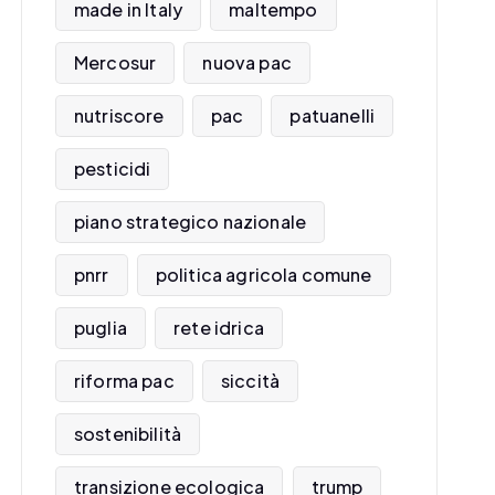
made in Italy
maltempo
Mercosur
nuova pac
nutriscore
pac
patuanelli
pesticidi
piano strategico nazionale
pnrr
politica agricola comune
puglia
rete idrica
riforma pac
siccità
sostenibilità
transizione ecologica
trump