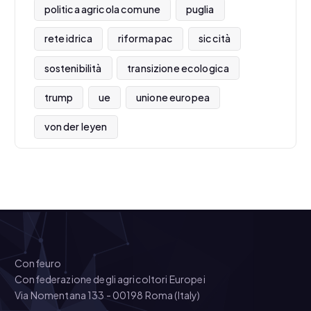
politica agricola comune
puglia
rete idrica
riforma pac
siccità
sostenibilità
transizione ecologica
trump
ue
unione europea
von der leyen
Confeuro
Confederazione degli agricoltori Europei
Via Nomentana 133 - 00198 Roma (Italy)