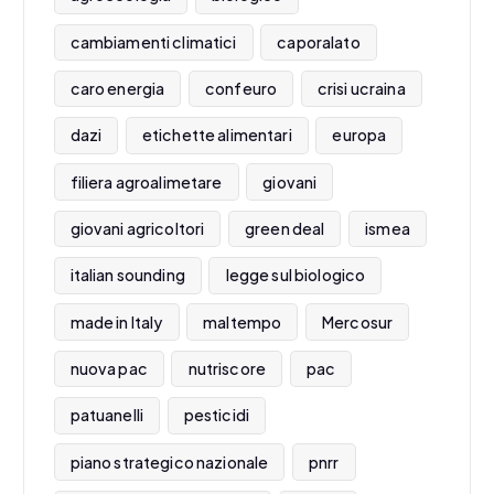
cambiamenti climatici
caporalato
caro energia
confeuro
crisi ucraina
dazi
etichette alimentari
europa
filiera agroalimetare
giovani
giovani agricoltori
green deal
ismea
italian sounding
legge sul biologico
made in Italy
maltempo
Mercosur
nuova pac
nutriscore
pac
patuanelli
pesticidi
piano strategico nazionale
pnrr