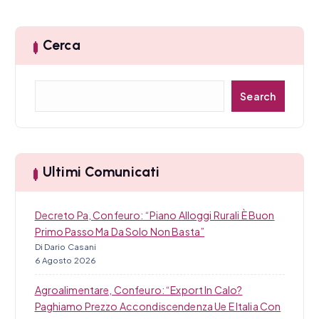
Cerca
C
Search
e
r
c
a
Ultimi Comunicati
Decreto Pa, Confeuro: “Piano Alloggi Rurali È Buon
Primo Passo Ma Da Solo Non Basta”
Di Dario Casani
6 Agosto 2026
Agroalimentare, Confeuro: “Export In Calo?
Paghiamo Prezzo Accondiscendenza Ue E Italia Con