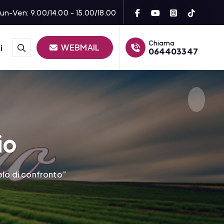
un-Ven: 9.00/14.00 - 15.00/18.00
Chiama
WEBMAIL
i
064403347
io
olo di confronto”