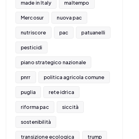
made in Italy
maltempo
Mercosur
nuova pac
nutriscore
pac
patuanelli
pesticidi
piano strategico nazionale
pnrr
politica agricola comune
puglia
rete idrica
riforma pac
siccità
sostenibilità
transizione ecologica
trump