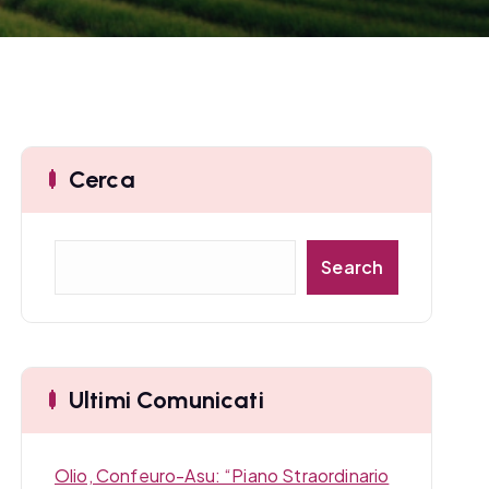
Cerca
C
Search
e
r
c
a
Ultimi Comunicati
Olio, Confeuro-Asu: “Piano Straordinario