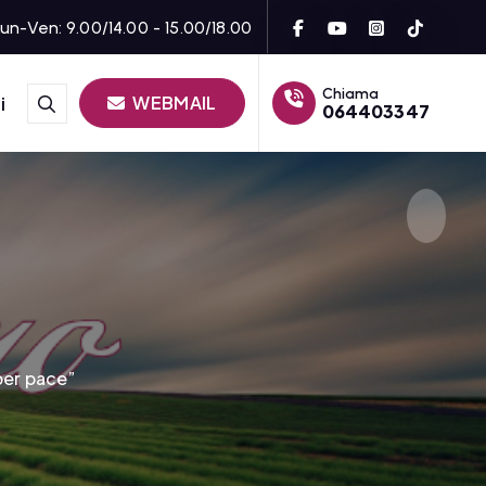
un-Ven: 9.00/14.00 - 15.00/18.00
Chiama
WEBMAIL
i
064403347
 per pace”