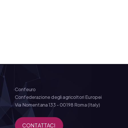
Confeuro
Confederazione degli agricoltori Europei
Via Nomentana 133 - 00198 Roma (Italy)
CONTATTACI