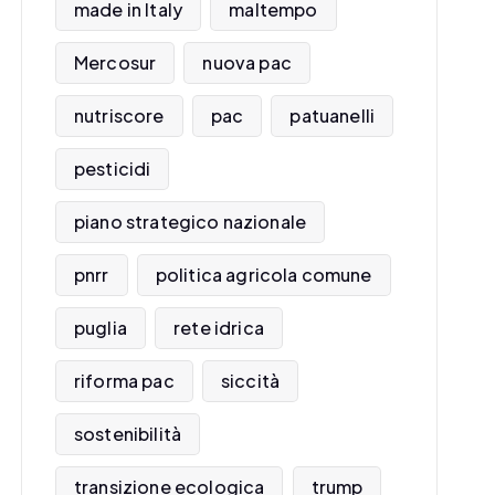
made in Italy
maltempo
Mercosur
nuova pac
nutriscore
pac
patuanelli
pesticidi
piano strategico nazionale
pnrr
politica agricola comune
puglia
rete idrica
riforma pac
siccità
sostenibilità
transizione ecologica
trump