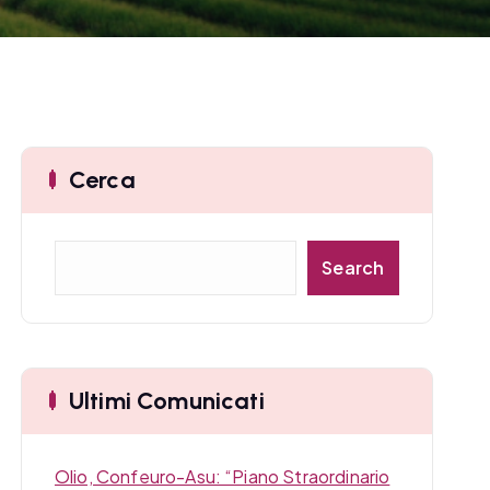
Cerca
C
Search
e
r
c
a
Ultimi Comunicati
Olio, Confeuro-Asu: “Piano Straordinario