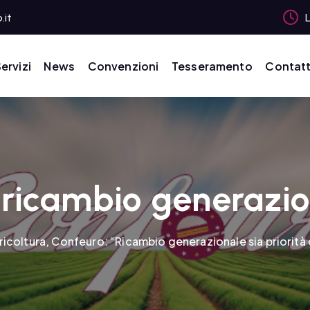
.it
L
ervizi
News
Convenzioni
Tesseramento
Contatt
ricambio generazi
ricoltura, Confeuro: “Ricambio generazionale sia priorità