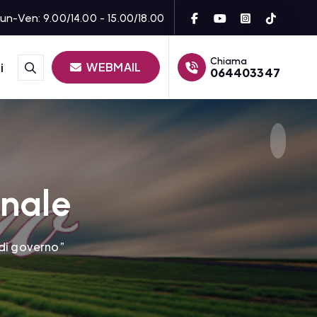
un-Ven: 9.00/14.00 - 15.00/18.00
Chiama
WEBMAIL
i
064403347
onale
 di governo”