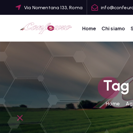
S
Via Nomentana 133, Roma
info@confeuro
k
i
p
Home
Chi siamo
S
t
CONFEDERAZIONE DEGLI AGRICOLTORI EUROPEI E DEL MONDO
o
c
o
n
t
Tag 
e
n
t
Home
Ag