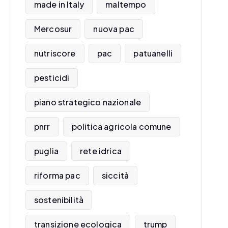
made in Italy
maltempo
Mercosur
nuova pac
nutriscore
pac
patuanelli
pesticidi
piano strategico nazionale
pnrr
politica agricola comune
puglia
rete idrica
riforma pac
siccità
sostenibilità
transizione ecologica
trump