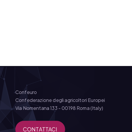
Confeuro
Confederazione degli agricoltori Europei
Via Nomentana 133 - 00198 Roma (Italy)
CONTATTACI