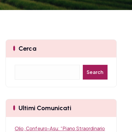
Cerca
C
Search
e
r
c
a
Ultimi Comunicati
Olio, Confeuro-Asu: “Piano Straordinario