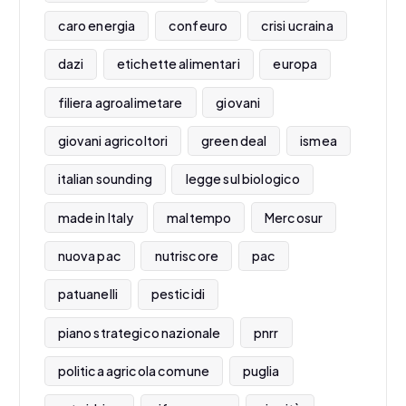
caro energia
confeuro
crisi ucraina
dazi
etichette alimentari
europa
filiera agroalimetare
giovani
giovani agricoltori
green deal
ismea
italian sounding
legge sul biologico
made in Italy
maltempo
Mercosur
nuova pac
nutriscore
pac
patuanelli
pesticidi
piano strategico nazionale
pnrr
politica agricola comune
puglia