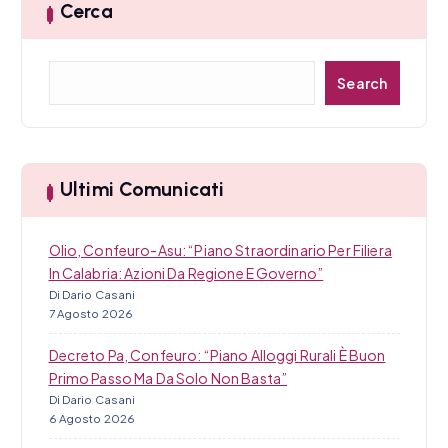
Cerca
C
Search
e
r
c
a
Ultimi Comunicati
Olio, Confeuro-Asu: “Piano Straordinario Per Filiera
In Calabria: Azioni Da Regione E Governo”
Di Dario Casani
7 Agosto 2026
Decreto Pa, Confeuro: “Piano Alloggi Rurali È Buon
Primo Passo Ma Da Solo Non Basta”
Di Dario Casani
6 Agosto 2026