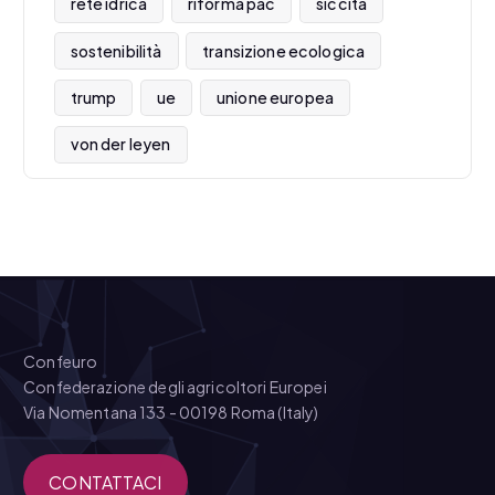
rete idrica
riforma pac
siccità
sostenibilità
transizione ecologica
trump
ue
unione europea
von der leyen
Confeuro
Confederazione degli agricoltori Europei
Via Nomentana 133 - 00198 Roma (Italy)
CONTATTACI