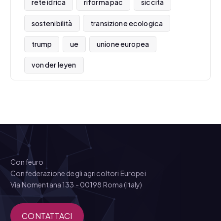
rete idrica
riforma pac
siccità
sostenibilità
transizione ecologica
trump
ue
unione europea
von der leyen
Confeuro
Confederazione degli agricoltori Europei
Via Nomentana 133 - 00198 Roma (Italy)
CONTATTACI