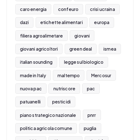
caro energia
confeuro
crisi ucraina
dazi
etichette alimentari
europa
filiera agroalimetare
giovani
giovani agricoltori
green deal
ismea
italian sounding
legge sul biologico
made in Italy
maltempo
Mercosur
nuova pac
nutriscore
pac
patuanelli
pesticidi
piano strategico nazionale
pnrr
politica agricola comune
puglia