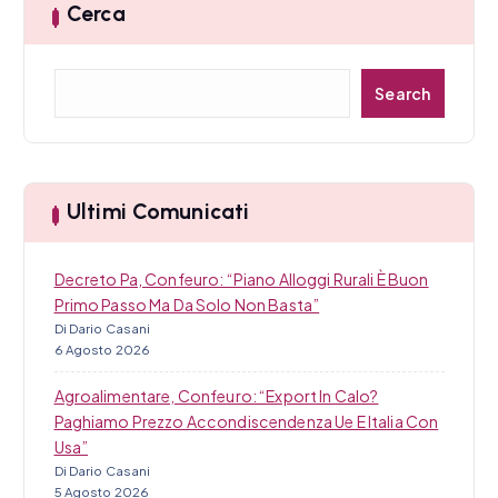
Cerca
C
Search
e
r
c
a
Ultimi Comunicati
Decreto Pa, Confeuro: “Piano Alloggi Rurali È Buon
Primo Passo Ma Da Solo Non Basta”
Di Dario Casani
6 Agosto 2026
Agroalimentare, Confeuro: “Export In Calo?
Paghiamo Prezzo Accondiscendenza Ue E Italia Con
Usa”
Di Dario Casani
5 Agosto 2026