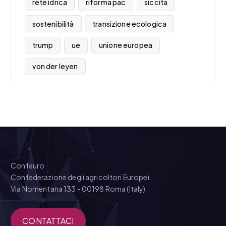
rete idrica
riforma pac
siccità
sostenibilità
transizione ecologica
trump
ue
unione europea
von der leyen
Confeuro
Confederazione degli agricoltori Europei
Via Nomentana 133 - 00198 Roma (Italy)
CONTATTACI