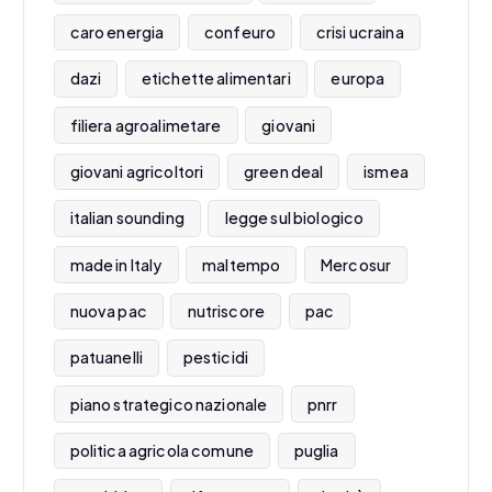
caro energia
confeuro
crisi ucraina
dazi
etichette alimentari
europa
filiera agroalimetare
giovani
giovani agricoltori
green deal
ismea
italian sounding
legge sul biologico
made in Italy
maltempo
Mercosur
nuova pac
nutriscore
pac
patuanelli
pesticidi
piano strategico nazionale
pnrr
politica agricola comune
puglia