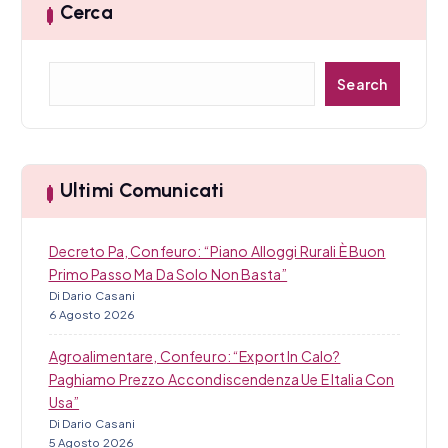
Cerca
C
Search
e
r
c
a
Ultimi Comunicati
Decreto Pa, Confeuro: “Piano Alloggi Rurali È Buon
Primo Passo Ma Da Solo Non Basta”
Di Dario Casani
6 Agosto 2026
Agroalimentare, Confeuro: “Export In Calo?
Paghiamo Prezzo Accondiscendenza Ue E Italia Con
Usa”
Di Dario Casani
5 Agosto 2026