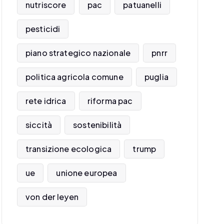
nutriscore
pac
patuanelli
pesticidi
piano strategico nazionale
pnrr
politica agricola comune
puglia
rete idrica
riforma pac
siccità
sostenibilità
transizione ecologica
trump
ue
unione europea
von der leyen