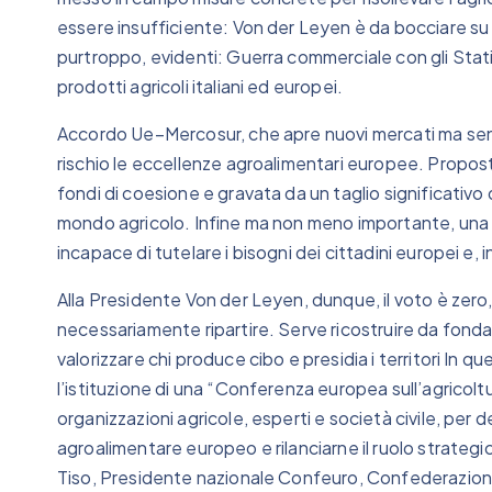
essere insufficiente: Von der Leyen è da bocciare su 
purtroppo, evidenti: Guerra commerciale con gli Stat
prodotti agricoli italiani ed europei.
Accordo Ue–Mercosur, che apre nuovi mercati ma senz
rischio le eccellenze agroalimentari europee. Propo
fondi di coesione e gravata da un taglio significativo d
mondo agricolo. Infine ma non meno importante, una p
incapace di tutelare i bisogni dei cittadini europei e, in
Alla Presidente Von der Leyen, dunque, il voto è zero
necessariamente ripartire. Serve ricostruire da fon
valorizzare chi produce cibo e presidia i territori In 
l’istituzione di una “Conferenza europea sull’agricolt
organizzazioni agricole, esperti e società civile, per 
agroalimentare europeo e rilanciarne il ruolo strategi
Tiso, Presidente nazionale Confeuro, Confederazione