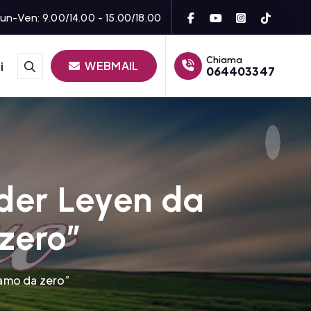
un-Ven: 9.00/14.00 - 15.00/18.00
Chiama
WEBMAIL
i
064403347
der Leyen da
 zero”
iamo da zero”