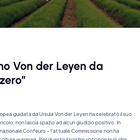
nno Von der Leyen da
 zero”
pea guidata da Ursula Von der Leyen ha celebrato il suo
colo, non lascia spazio ad alcun giudizio positivo: In
e nazionale Confeuro – l’attuale Commissione non ha
icoltura europea. Per questo il nostro voto non può che