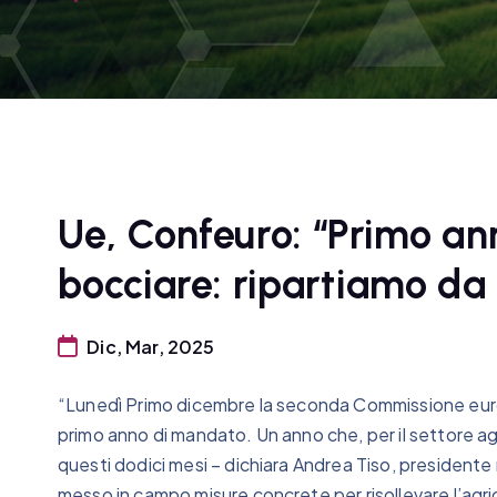
Ue, Confeuro: “Primo a
bocciare: ripartiamo da
Dic, Mar, 2025
“Lunedì Primo dicembre la seconda Commissione euro
primo anno di mandato. Un anno che, per il settore agri
questi dodici mesi – dichiara Andrea Tiso, president
messo in campo misure concrete per risollevare l’agr