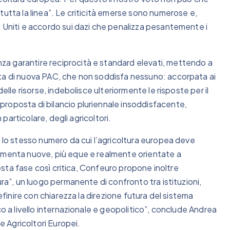
tutta la linea”. Le criticità emerse sono numerose e,
i Uniti e accordo sui dazi che penalizza pesantemente i
a garantire reciprocità e standard elevati, mettendo a
sta di nuova PAC, che non soddisfa nessuno: accorpata ai
elle risorse, indebolisce ulteriormente le risposte per il
roposta di bilancio pluriennale insoddisfacente,
 particolare, degli agricoltori.
, lo stesso numero da cui l’agricoltura europea deve
damenta nuove, più eque e realmente orientate a
questa fase così critica, Confeuro propone inoltre
ura”, un luogo permanente di confronto tra istituzioni,
definire con chiarezza la direzione futura del sistema
co a livello internazionale e geopolitico”, conclude Andrea
 Agricoltori Europei.