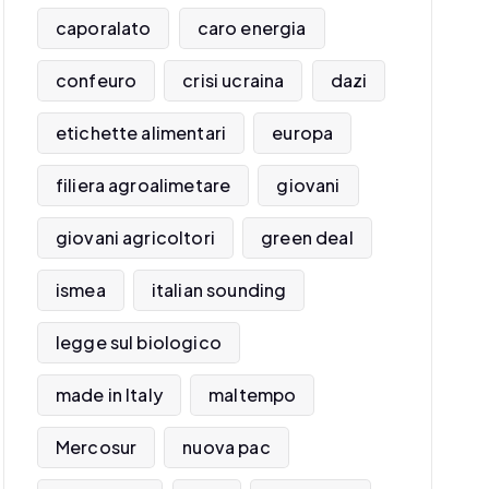
caporalato
caro energia
confeuro
crisi ucraina
dazi
etichette alimentari
europa
filiera agroalimetare
giovani
giovani agricoltori
green deal
ismea
italian sounding
legge sul biologico
made in Italy
maltempo
Mercosur
nuova pac