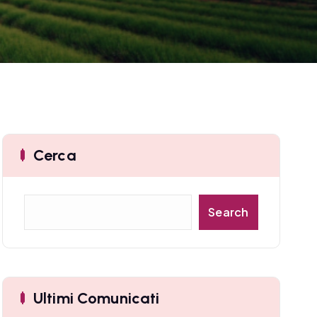
Cerca
C
Search
e
r
c
a
Ultimi Comunicati