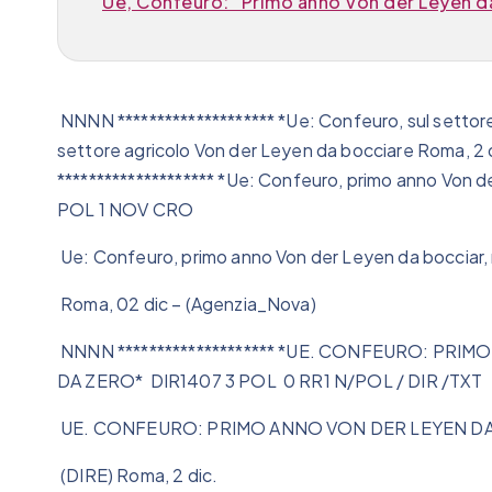
Ue, Confeuro: “Primo anno Von der Leyen da
NNNN ******************** *Ue: Confeuro, sul settor
settore agricolo Von der Leyen da bocciare Roma, 
******************** *Ue: Confeuro, primo anno Von 
POL 1 NOV CRO
Ue: Confeuro, primo anno Von der Leyen da bocciar, r
Roma, 02 dic – (Agenzia_Nova)
NNNN ******************** *UE. CONFEURO: PRI
DA ZERO* DIR1407 3 POL 0 RR1 N/POL / DIR /TXT
UE. CONFEURO: PRIMO ANNO VON DER LEYEN DA
(DIRE) Roma, 2 dic.