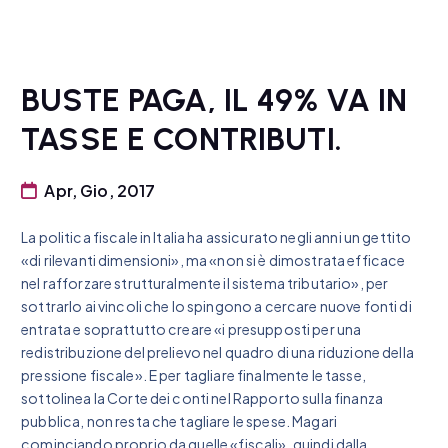
BUSTE PAGA, IL 49% VA IN
TASSE E CONTRIBUTI.
Apr, Gio, 2017
La politica fiscale in Italia ha assicurato negli anni un gettito
«di rilevanti dimensioni», ma «non si è dimostrata efficace
nel rafforzare strutturalmente il sistema tributario», per
sottrarlo ai vincoli che lo spingono a cercare nuove fonti di
entrata e soprattutto creare «i presupposti per una
redistribuzione del prelievo nel quadro di una riduzione della
pressione fiscale». E per tagliare finalmente le tasse,
sottolinea la Corte dei conti nel Rapporto sulla finanza
pubblica, non resta che tagliare le spese. Magari
cominciando proprio da quelle «fiscali», quindi dalla