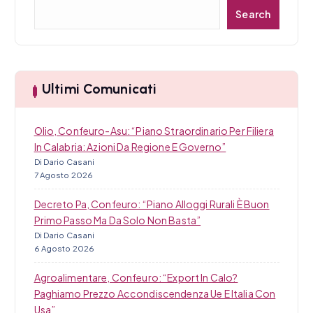
C
Search
i
e
r
c
c
a
o
Ultimi Comunicati
l
i
Olio, Confeuro-Asu: “Piano Straordinario Per Filiera
In Calabria: Azioni Da Regione E Governo”
Di Dario Casani
7 Agosto 2026
Decreto Pa, Confeuro: “Piano Alloggi Rurali È Buon
Primo Passo Ma Da Solo Non Basta”
Di Dario Casani
6 Agosto 2026
Agroalimentare, Confeuro: “Export In Calo?
Paghiamo Prezzo Accondiscendenza Ue E Italia Con
Usa”