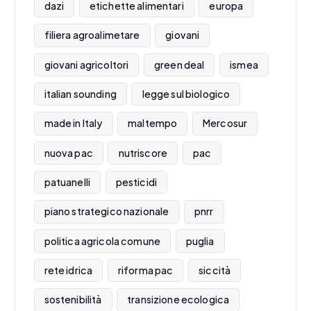
dazi
etichette alimentari
europa
filiera agroalimetare
giovani
giovani agricoltori
green deal
ismea
italian sounding
legge sul biologico
made in Italy
maltempo
Mercosur
nuova pac
nutriscore
pac
patuanelli
pesticidi
piano strategico nazionale
pnrr
politica agricola comune
puglia
rete idrica
riforma pac
siccità
sostenibilità
transizione ecologica