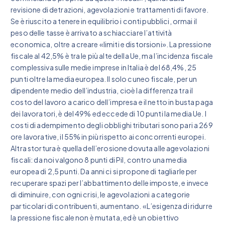
revisione di detrazioni, agevolazioni e trattamenti di favore.
Se è riuscito a tenere in equilibrio i conti pubblici, ormai il
peso delle tasse è arrivato a schiacciare l’attività
economica, oltre a creare «limiti e distorsioni». La pressione
fiscale al 42,5% è tra le più alte della Ue, ma l’incidenza fiscale
complessiva sulle medie imprese in Italia è del 68,4%, 25
punti oltre la media europea. Il solo cuneo fiscale, per un
dipendente medio dell’industria, cioè la differenza tra il
costo del lavoro a carico dell’impresa e il netto in busta paga
dei lavoratori, è del 49% ed eccede di 10 punti la media Ue. I
costi di adempimento degli obblighi tributari sono pari a 269
ore lavorative, il 55% in più rispetto ai concorrenti europei.
Altra stortura è quella dell’erosione dovuta alle agevolazioni
fiscali: da noi valgono 8 punti di Pil, contro una media
europea di 2,5 punti. Da anni ci si propone di tagliarle per
recuperare spazi per l’abbattimento delle imposte, e invece
di diminuire, con ogni crisi, le agevolazioni a categorie
particolari di contribuenti, aumentano. «L’esigenza di ridurre
la pressione fiscale non è mutata, ed è un obiettivo