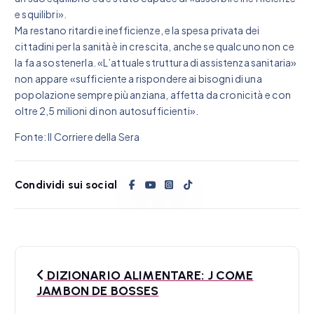
e squilibri».
Ma restano ritardi e inefficienze, e la spesa privata dei
cittadini per la sanità è in crescita, anche se qualcuno non ce
la fa a sostenerla. «L’attuale struttura di assistenza sanitaria»
non appare «sufficiente a rispondere ai bisogni di una
popolazione sempre più anziana, affetta da cronicità e con
oltre 2,5 milioni di non autosufficienti».
Fonte: Il Corriere della Sera
Condividi sui social
N
DIZIONARIO ALIMENTARE: J COME
a
JAMBON DE BOSSES