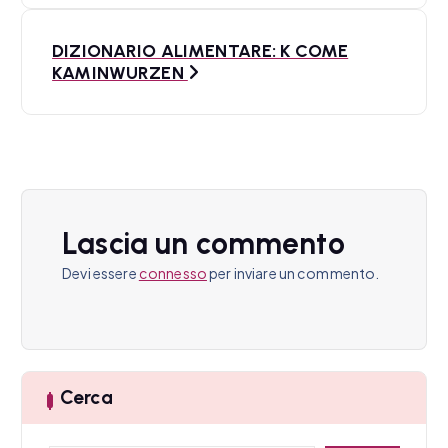
v
i
DIZIONARIO ALIMENTARE: K COME
KAMINWURZEN
g
a
z
i
o
Lascia un commento
n
Devi essere
connesso
per inviare un commento.
e
a
r
Cerca
t