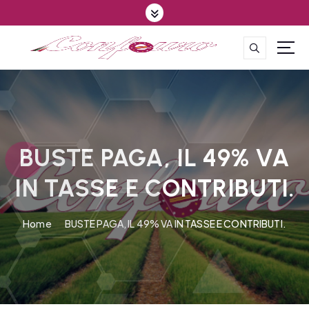
S
k
i
p
CONFEDERAZIONE DEGLI AGRICOLTORI EUROPEI E DEL MONDO
t
o
c
o
n
t
BUSTE PAGA, IL 49% VA
e
IN TASSE E CONTRIBUTI.
n
t
Home
BUSTE PAGA, IL 49% VA IN TASSE E CONTRIBUTI.