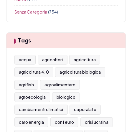
Senza Categoria
(754)
Tags
acqua
agricoltori
agricoltura
agricoltura 4.0
agricoltura biologica
agrifish
agroalimentare
agroecologia
biologico
cambiamenti climatici
caporalato
caro energia
confeuro
crisi ucraina