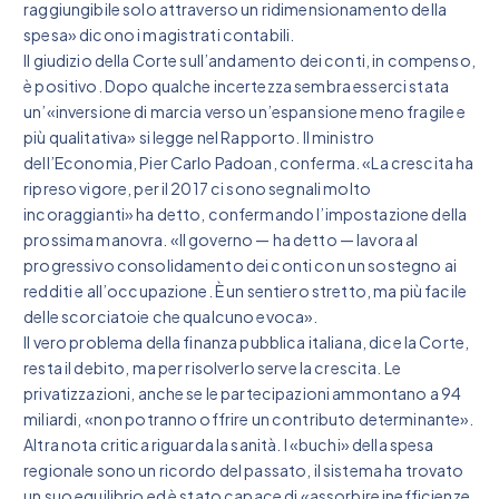
raggiungibile solo attraverso un ridimensionamento della
spesa» dicono i magistrati contabili.
Il giudizio della Corte sull’andamento dei conti, in compenso,
è positivo. Dopo qualche incertezza sembra esserci stata
un’«inversione di marcia verso un’espansione meno fragile e
più qualitativa» si legge nel Rapporto. Il ministro
dell’Economia, Pier Carlo Padoan, conferma. «La crescita ha
ripreso vigore, per il 2017 ci sono segnali molto
incoraggianti» ha detto, confermando l’impostazione della
prossima manovra. «Il governo — ha detto — lavora al
progressivo consolidamento dei conti con un sostegno ai
redditi e all’occupazione. È un sentiero stretto, ma più facile
delle scorciatoie che qualcuno evoca».
Il vero problema della finanza pubblica italiana, dice la Corte,
resta il debito, ma per risolverlo serve la crescita. Le
privatizzazioni, anche se le partecipazioni ammontano a 94
miliardi, «non potranno offrire un contributo determinante».
Altra nota critica riguarda la sanità. I «buchi» della spesa
regionale sono un ricordo del passato, il sistema ha trovato
un suo equilibrio ed è stato capace di «assorbire inefficienze