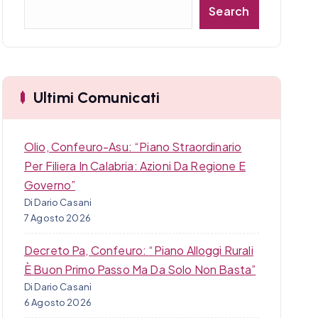
C
Search
e
r
c
a
Ultimi Comunicati
Olio, Confeuro-Asu: “Piano Straordinario
Per Filiera In Calabria: Azioni Da Regione E
Governo”
Di Dario Casani
7 Agosto 2026
Decreto Pa, Confeuro: “Piano Alloggi Rurali
È Buon Primo Passo Ma Da Solo Non Basta”
Di Dario Casani
6 Agosto 2026