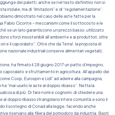
ggiunge dei paletti, anche se nel testo definitivo non si
ta iniziale, ma di “limitazioni” e di “regolamentazione”.
o dimostrato nel caso delle aste fatte per la
ga Fabio Ciconte – meccanismi come il sottocosto e le
erché se un lato garantiscono un prezzo basso, utilizzato
ono sforzi insostenibili all’ambiente e ai produttori, oltre
ri e il caporalato”. Oltre che da Terra!, la proposta di
e nazionale industriali conserve alimentari vegetali),
zione, ha firmato il 28 giugno 2017 un patto d’impegno,
o caporalato e sfruttamento in agricoltura. All’appello dei
 come Coop, Eurospin e Lidl” ad aderire alla campagna,
ha “mai usato le aste al doppio ribasso”. Netta la
ualcosa di più. Di fare nomi e cognomi, di chiedere una
ste al doppio ribasso strangolano intere comunità e sono il
ndo il sostegno di Conad alla legge, facendo anche
ive riservano alla filiera del pomodoro da industria. Basti