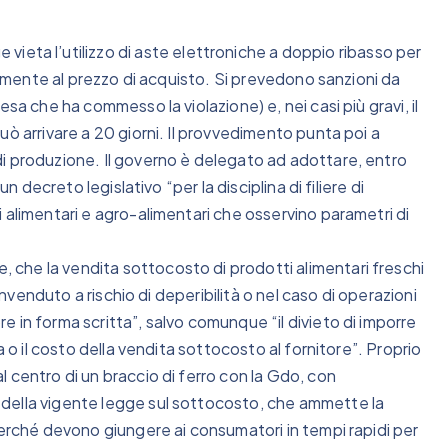
a l’utilizzo di aste elettroniche a doppio ribasso per
ivamente al prezzo di acquisto. Si prevedono sanzioni da
sa che ha commesso la violazione) e, nei casi più gravi, il
ò arrivare a 20 giorni. Il provvedimento punta poi a
i produzione. Il governo è delegato ad adottare, entro
n decreto legislativo “per la disciplina di filiere di
 alimentari e agro-alimentari che osservino parametri di
che la vendita sottocosto di prodotti alimentari freschi
invenduto a rischio di deperibilità o nel caso di operazioni
 in forma scritta”, salvo comunque “il divieto di imporre
a o il costo della vendita sottocosto al fornitore”. Proprio
 centro di un braccio di ferro con la Gdo, con
della vigente legge sul sottocosto, che ammette la
perché devono giungere ai consumatori in tempi rapidi per