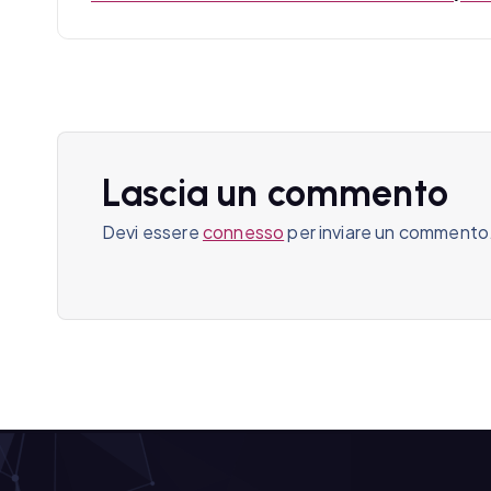
g
a
z
i
Lascia un commento
o
Devi essere
connesso
per inviare un commento
n
e
a
r
t