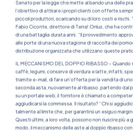
Senato per la legge che mette al bando una delle prat
l’obiettivo di attirare i propri clienti con offerte semp
piccoli produttori, scaricando su di loro costi e rischi
Fabio Ciconte, direttore di Terra! Onlus, che ha contri
di una battaglia durata anni. “Il provvedimento appr
alle porte di una nuova stagione di raccolta dei pom
distribuzione organizzata che utilizzano queste pratich
IL MECCANISMO DEL DOPPIO RIBASSO – Quando si dev
caffè, legumi, conserve di verdura e latte, infatti, sp
tramite e-mail, di fare un’offerta per la vendita di u
seconda asta, nuovamente al ribasso, partendo dal pre
su un portale web, il fornitore è chiamato a compete
aggiudicarsi la commessa. Il risultato? “Chi si aggiudi
talmente al limite che, per garantirsi un esiguo margin
Questi ultimi, a loro volta, possono non riuscire più a gar
modo, il meccanismo delle aste al doppio ribasso contr