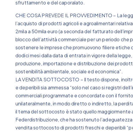
sfruttamento e del caporalato.
CHE COSA PREVEDE IL PROVVEDIMENTO – La legge viet
l’acquisto di prodotti agricoli e agroalimentari relat
2mila a 50mila euro (a seconda del fatturato dell’impre
blocco dell’attività commerciale per un periodo che pu
sostenere le imprese che promuovono filiere etiche d
dodici mesi dalla data di entrata in vigore della legge, u
produzione, importazione e distribuzione dei prodotti
sostenibilità ambientale, sociale ed economica”.
LA VENDITA SOTTOCOSTO – Il testo dispone, inoltre, 
e deperibili sia ammessa “solo nel caso si registri dell’
commerciali programmate e concordate con il fornitore
unilateralmente, in modo diretto o indiretto, la perdit
il tema del sottocosto è stato quello maggiormente al
Federdistribuzione, che ha sostenuto l’adeguatezza 
vendita sottocosto di prodotti freschi e deperibili “