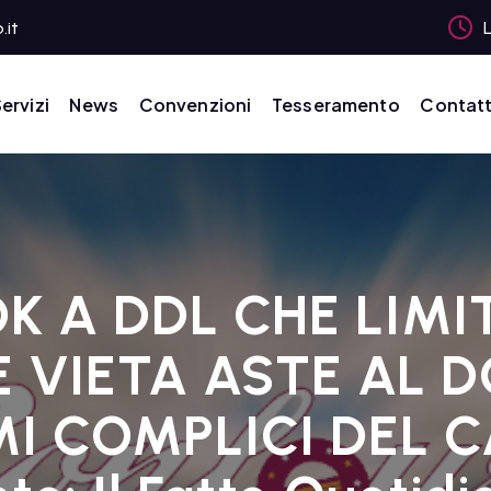
.it
L
ervizi
News
Convenzioni
Tesseramento
Contatt
K A DDL CHE LIMI
VIETA ASTE AL D
I COMPLICI DEL 