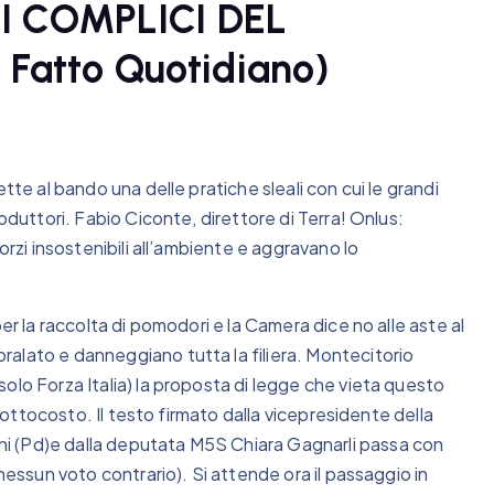
I COMPLICI DEL
 Fatto Quotidiano)
tte al bando una delle pratiche sleali con cui le grandi
oduttori. Fabio Ciconte, direttore di Terra! Onlus:
orzi insostenibili all’ambiente e aggravano lo
er la raccolta di pomodori e la Camera dice no alle aste al
alato e danneggiano tutta la filiera. Montecitorio
olo Forza Italia) la proposta di legge che vieta questo
 sottocosto. Il testo firmato dalla vicepresidente della
i (Pd)e dalla deputata M5S Chiara Gagnarli passa con
nessun voto contrario). Si attende ora il passaggio in