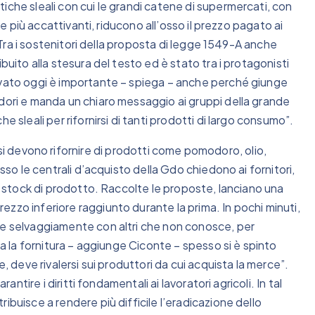
iche sleali con cui le grandi catene di supermercati, con
re più accattivanti, riducono all’osso il prezzo pagato ai
. Tra i sostenitori della proposta di legge 1549-A anche
buito alla stesura del testo ed è stato tra i protagonisti
ovato oggi è importante – spiega – anche perché giunge
odori e manda un chiaro messaggio ai gruppi della grande
e sleali per rifornirsi di tanti prodotti di largo consumo”.
ono rifornire di prodotti come pomodoro, olio,
esso le centrali d’acquisto della Gdo chiedono ai fornitori,
no stock di prodotto. Raccolte le proposte, lanciano una
zzo inferiore raggiunto durante la prima. In pochi minuti,
re selvaggiamente con altri che non conosce, per
ca la fornitura – aggiunge Ciconte – spesso si è spinto
e, deve rivalersi sui produttori da cui acquista la merce”.
antire i diritti fondamentali ai lavoratori agricoli. In tal
ibuisce a rendere più difficile l’eradicazione dello