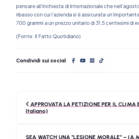
pensare all’inchiesta di Internazionale che nell’agos
ribasso con cui l’azienda si è assicurata un’importante
700 grammi a un prezzo unitario di 31,5 centesimi di e
(Fonte: Il Fatto Quotidiano)
Condividi sui social
N
APPROVATA LA PETIZIONE PER IL CLIMA E 
a
Italiano)
v
i
SEA WATCH UNA "LESIONE MORALE" – (A.M