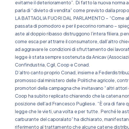
evitarne il deterioramento”. Di fatto la nuova norma a
parla di “divieto di vendita” come previsto dalla propos
LA BATTAGLIA FUORI DAL PARLAMENTO – “Come abbiam
passata di pomodoro e per il pecorino romano – spie
aste al doppio ribasso distruggono l’intera filiera, p
come esca per attrarre il consumatore, dall’altro chied
ad aggravare le condizioni di sfruttamento dei lavorato
legge è stata sempre sostenuta da Anicav (Associazion
Confindustria, Cgil, Coop e Conad.
D’altro canto proprio Conad, insieme a Federdistribu
promosso dal ministero delle Politiche agricole, contr
promotori della campagna che invitavano “altri attori
Coop ha subito replicato chiarendo che la catena non 
posizione dell’ad Francesco Pugliese. “È ora di fare q
legge che le vieti, una volta e per tutte. Perché le a
carburante del caporalato” ha dichiarato, manifesta
riferimento al trattamento che alcune catene distribut