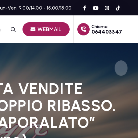
un-Ven: 9.00/14.00 - 15.00/18.00
Chiama
WEBMAIL
i
064403347
TA VENDITE
OPPIO RIBASSO.
CAPORALATO”