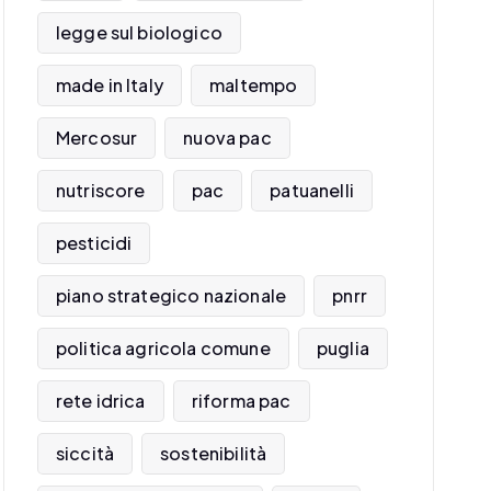
legge sul biologico
made in Italy
maltempo
Mercosur
nuova pac
nutriscore
pac
patuanelli
pesticidi
piano strategico nazionale
pnrr
politica agricola comune
puglia
rete idrica
riforma pac
siccità
sostenibilità